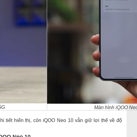
5G
Màn hình iQOO Ne
 tiết hiển thị, còn iQOO Neo 10 vẫn giữ lợi thế về độ
iQOO Neo 10