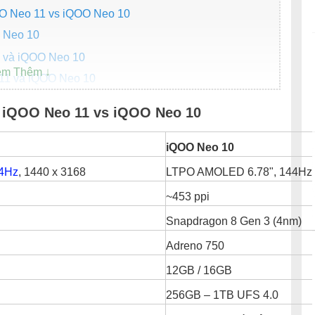
OO Neo 11 vs iQOO Neo 10
O Neo 10
1 và iQOO Neo 10
 11 và iQOO Neo 10
 11 và iQOO Neo 10
h iQOO Neo 11 vs iQOO Neo 10
1 và iQOO Neo 10
o 11 vs iQOO Neo 10
iQOO Neo 10
 10?
4Hz
, 1440 x 3168
LTPO AMOLED 6.78", 144Hz,
10 – Đời mới có đáng nâng cấp?
~453 ppi
Snapdragon 8 Gen 3 (4nm)
Adreno 750
12GB / 16GB
256GB – 1TB UFS 4.0