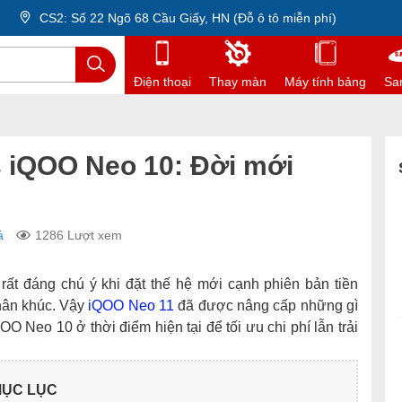
CS2: Số 22 Ngõ 68 Cầu Giấy, HN (Đỗ ô tô miễn phí)
Điện thoại
Thay màn
Máy tính bảng
Sa
 iQOO Neo 10: Đời mới
á
1286 Lượt xem
rất đáng chú ý khi đặt thế hệ mới cạnh phiên bản tiền
phân khúc. Vậy
iQOO Neo 11
đã được nâng cấp những gì
 Neo 10 ở thời điểm hiện tại để tối ưu chi phí lẫn trải
ỤC LỤC