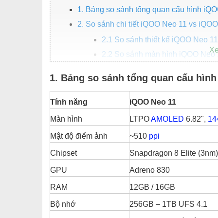
1. Bảng so sánh tổng quan cấu hình iQ
2. So sánh chi tiết iQOO Neo 11 vs iQO
2.1 So sánh thiết kế iQOO Neo 1
2.2 So sánh màn hình iQOO Neo
2.3 So sánh hiệu năng iQOO Neo
1. Bảng so sánh tổng quan cấu hìn
2.4 So sánh camera iQOO Neo 1
2.5 So sánh pin và sạc iQOO Ne
Tính năng
iQOO Neo 11
3. Nên mua iQOO Neo 11 hay iQOO Neo
Màn hình
LTPO
AMOLED
6.82",
14
4. Tổng kết: iQOO Neo 11 vs iQOO Neo 
Mật độ điểm ảnh
~510
ppi
Chipset
Snapdragon 8 Elite (3nm)
GPU
Adreno 830
RAM
12GB / 16GB
Bộ nhớ
256GB – 1TB UFS 4.1