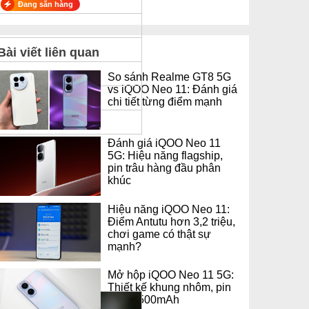
Đang sẵn hàng
Bài viết liên quan
So sánh Realme GT8 5G
vs iQOO Neo 11: Đánh giá
chi tiết từng điểm mạnh
Đánh giá iQOO Neo 11
5G: Hiệu năng flagship,
pin trâu hàng đầu phân
khúc
Hiệu năng iQOO Neo 11:
Điểm Antutu hơn 3,2 triệu,
chơi game có thật sự
mạnh?
Mở hộp iQOO Neo 11 5G:
Thiết kế khung nhôm, pin
trâu 7.500mAh