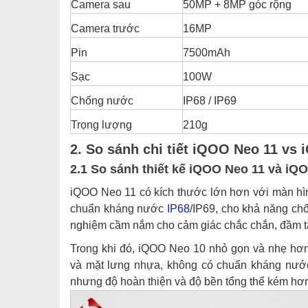
Camera sau
50MP + 8MP góc rộng
Camera trước
16MP
Pin
7500mAh
Sạc
100W
Chống nước
IP68 / IP69
Trọng lượng
210g
2. So sánh chi tiết iQOO Neo 11 vs
2.1 So sánh thiết kế iQOO Neo 11 và iQ
iQOO Neo 11 có kích thước lớn hơn với màn hìn
chuẩn kháng nước
IP68
/IP69, cho khả năng ch
nghiệm cầm nắm cho cảm giác chắc chắn, đầm tay
Trong khi đó, iQOO Neo 10 nhỏ gọn và nhẹ hơn
và mặt lưng nhựa, không có chuẩn kháng nước.
nhưng độ hoàn thiện và độ bền tổng thể kém hơ