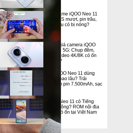
Test game iQOO Neo 11
5G: FPS mượt, pin trâu,
chơi lâu có bị nóng?
Đánh giá camera iQOO
Neo 11 5G: Chụp đêm,
quay video 4K/8K có ổn
không?
Pin iQOO Neo 11 dùng
được bao lâu? Trải
nghiệm pin 7.500mAh, sạc
100W
iQOO Neo 11 có Tiếng
Việt không? ROM nội địa
dùng có ổn tại Việt Nam