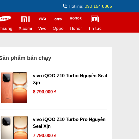
Hotline:
090 154 8866
msung
Xiaomi
Vivo
Oppo
Honor
Tin tức
Sản phẩm bán chạy
vivo iQOO Z10 Turbo Nguyên Seal
Xịn
8.790.000 ₫
vivo iQOO Z10 Turbo Pro Nguyên
Seal Xịn
7.790.000 ₫