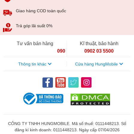
Giao hàng COD toàn quốc
Hiện nay trên thị truờng nếu bạn tìm hiếm "Thay màn
hình điện thoại
Xiaomi
" thì sẽ có rất nhiều mức giá thay
Trả góp lãi suất 0%
khác nhau, sự khác biệt này là do chất luợng màn hình
mà đơn vị kinh doanh đó đang sử dụng. Với màn hình lô,
Tư vấn bán hàng
Kĩ thuật, bảo hành
màn kém chất luợng thì giá thay sẽ rất rẻ. Lúc thay thế
090 154 8866
0902 03 5500
xong có thể nguời dùng sẽ không phát hiện ra tuy nhiên
khi
thay màn hình
chất luợng kém thì chỉ sau 1 thời gian
Thông tin khác
Cửa hàng HungMobile
ngắn, thậm chí là 1 tháng màn có thể bị hỏng.
CÔNG TY TNHH HUNGMOBILE. Mã số thuế: 0111448213. Số
đăng kí kinh doanh: 0111448213. Ngày cấp 07/04/2026