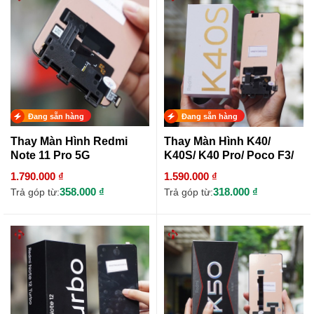
Đang sẵn hàng
Đang sẵn hàng
Thay Màn Hình Redmi
Thay Màn Hình K40/
Note 11 Pro 5G
K40S/ K40 Pro/ Poco F3/
Poco F3 Pro/ Poco F4/
1.790.000 ₫
1.590.000 ₫
Black Shark 4/ Black
358.000 ₫
318.000 ₫
Trả góp từ:
Trả góp từ:
Shark 4S/ Black Shark 4S
Pro