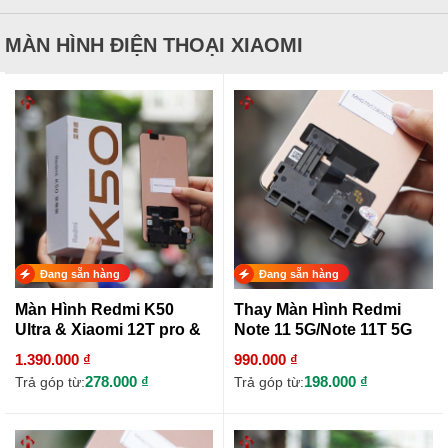
MÀN HÌNH ĐIỆN THOẠI XIAOMI
Đang sẵn hàng
Đang sẵn hàng
Màn Hình Redmi K50
Thay Màn Hình Redmi
Ultra & Xiaomi 12T pro &
Note 11 5G/Note 11T 5G
Xiaomi 12T
1.390.000 ₫
990.000 ₫
278.000 ₫
198.000 ₫
Trả góp từ:
Trả góp từ: