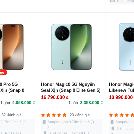
10.000mA
àng
8 Pro 5G
Honor Magic8 5G Nguyên
Honor Magi
Xịn (Snap 8
Seal Xịn (Snap 8 Elite Gen 5)
Likenew Ful
₫
16.790.000 ₫
10.990.000
4.058.000 ₫
3.358.000 ₫
T.góp:
T.góp:
32 đánh giá
29 đánh giá
 Elite Gen 5 (3
Snapdragon 8 Elite Gen 5 (3
Snapdragon
nm)
6.8 inche
s, LTPO OLED
6.58 inches, LTPO OLED