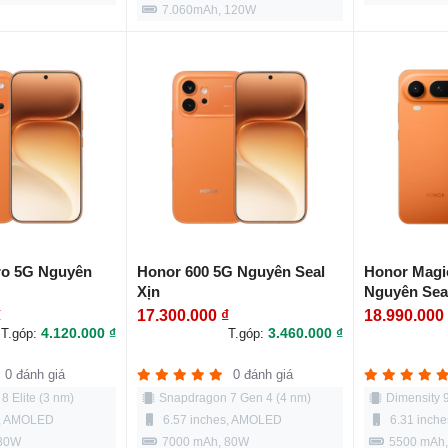
7.060mAh, 120W
ro 5G Nguyên
Honor 600 5G Nguyên Seal
Honor Magic
Xịn
Nguyên Seal
9500)
₫
17.300.000 ₫
18.990.000
4.120.000 ₫
3.460.000 ₫
T.góp:
T.góp:
0 đánh giá
0 đánh giá
 Elite (3 nm)
Snapdragon 7 Gen 4 (4 nm)
Dimensity 
s, AMOLED
6.57 inches, AMOLED
6.31 inch
 80W
7000 mAh, 80W
5500 mAh