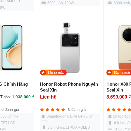
 LTPO AMOLED
5300mAh, 100W
6000 mAh
90W
Sắp ra mắt
Sắp ra mắt
G Chính Hãng
Honor Robot Phone Nguyên
Honor X80 
Seal Xịn
Seal Xịn
1.038.000 ₫
Liên hệ
8.690.000 ₫
T.góp:
0 đánh giá
0 đánh giá
685 (6 nm)
Snapdragon 8 Elite Gen 5 (3
Snapdragon
nm)
, TFT LCD
6.8 inch 
6.3 inches, LTPO AMOLED
 35W
11.000mA