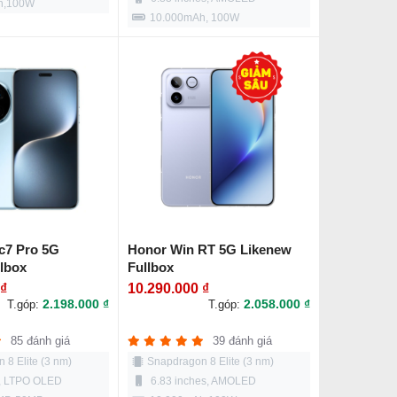
h,100W
10.000mAh, 100W
c7 Pro 5G
Honor Win RT 5G Likenew
lbox
Fullbox
 ₫
10.290.000 ₫
2.198.000 ₫
2.058.000 ₫
T.góp:
T.góp:
85 đánh giá
39 đánh giá
 8 Elite (3 nm)
Snapdragon 8 Elite (3 nm)
s, LTPO OLED
6.83 inches, AMOLED