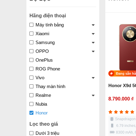
Hãng điện thoại
Máy tính bảng
Xiaomi
Samsung
OPPO
OnePlus
ROG Phone
Đang sẵn h
Vivo
Honor X9d 5
Thay màn hình
Realme
8.790.000 ₫
Nubia
Honor
Snapdragon 
Lọc theo giá
6.79 inche
8300 mAh,
Dưới 3 triệu