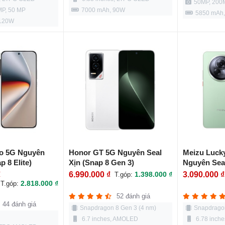
50MP, 200
MP, 50 MP
7000 mAh, 90W
5850 mAh
 120W
o 5G Nguyên
Honor GT 5G Nguyên Seal
Meizu Luck
p 8 Elite)
Xịn (Snap 8 Gen 3)
Nguyên Sea
₫
6.990.000 ₫
1.398.000 ₫
3.090.000 ₫
T.góp:
2.818.000 ₫
T.góp:
52 đánh giá
44 đánh giá
Snapdragon 8 Gen 3 (4 nm)
Snapdragon
6.7 inches, AMOLED
6.78 inch