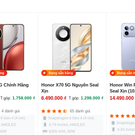
àng
Đang sẵn hàng
Đang sẵn 
G Chính Hãng
Honor X70 5G Nguyên Seal
Honor Win 
Xịn
Seal Xịn (1
1.758.000 ₫
6.490.000 ₫
1.298.000 ₫
14.490.000
T.góp:
T.góp:
4 đánh giá
65 đánh giá
6 Gen 4 (4 nm)
Snapdragon 6 Gen 4 (4 nm)
Snapdragon
s, AMOLED
6.79 inches, AMOLED
6.83 inch
 66W
8300 mAh, 80W