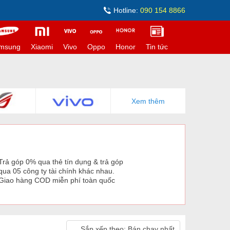
Hotline:
090 154 8866
msung
Xiaomi
Vivo
Oppo
Honor
Tin tức
Xem thêm
Trả góp 0% qua thẻ tín dụng & trả góp
qua 05 công ty tài chính khác nhau.
Giao hàng COD miễn phí toàn quốc
Sắp xếp theo:
Bán chạy nhất