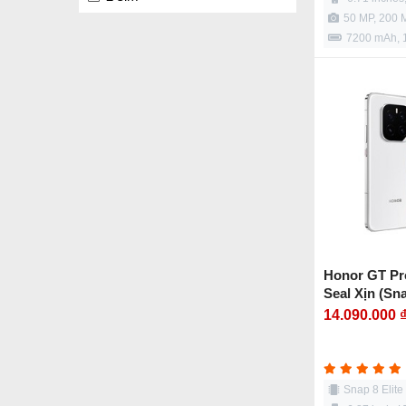
50 MP, 200 
7200 mAh,
Honor GT Pr
Seal Xịn (Sna
14.090.000 
Snap 8 Elite