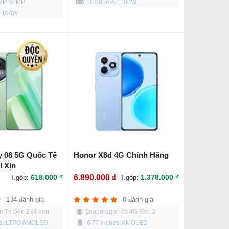
MP, 50MP
10.000mAh,100W
, 100W
y 08 5G Quốc Tế
Honor X8d 4G Chính Hãng
l Xịn
618.000 ₫
6.890.000 ₫
1.378.000 ₫
T.góp:
T.góp:
134 đánh giá
0 đánh giá
 7s Gen 2 (4 nm)
Snapdragon 6s 4G Gen 2
es, LTPO AMOLED
6.77 inches, AMOLED