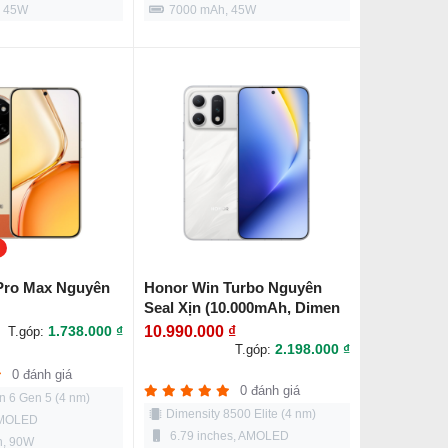
, 45W
7000 mAh, 45W
Pro Max Nguyên
Honor Win Turbo Nguyên
Seal Xịn (10.000mAh, Dimen
8500 Elite)
1.738.000 ₫
10.990.000 ₫
T.góp:
2.198.000 ₫
T.góp:
0 đánh giá
0 đánh giá
 6 Gen 5 (4 nm)
Dimensity 8500 Elite (4 nm)
AMOLED
6.79 inches, AMOLED
h, 90W