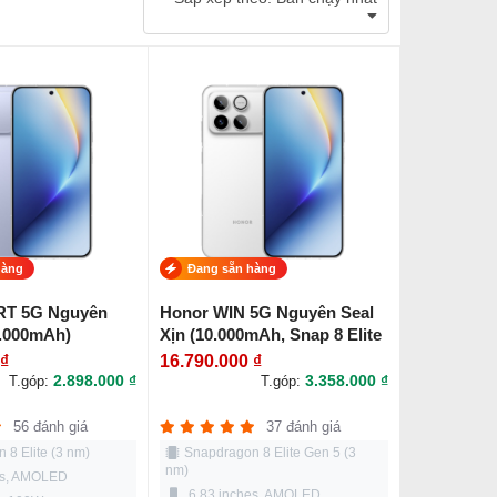
hàng
Đang sẵn hàng
RT 5G Nguyên
Honor WIN 5G Nguyên Seal
0.000mAh)
Xịn (10.000mAh, Snap 8 Elite
Gen5)
 ₫
16.790.000 ₫
2.898.000 ₫
3.358.000 ₫
T.góp:
T.góp:
56 đánh giá
37 đánh giá
 8 Elite (3 nm)
Snapdragon 8 Elite Gen 5 (3
nm)
es, AMOLED
6.83 inches, AMOLED