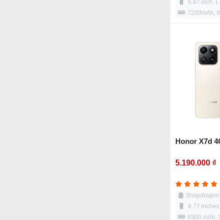
6.87 inch,
7200mAh, 
Honor X7d 4
5.190.000 ₫
Snapdragon 
6.77 inches
6500 mAh,