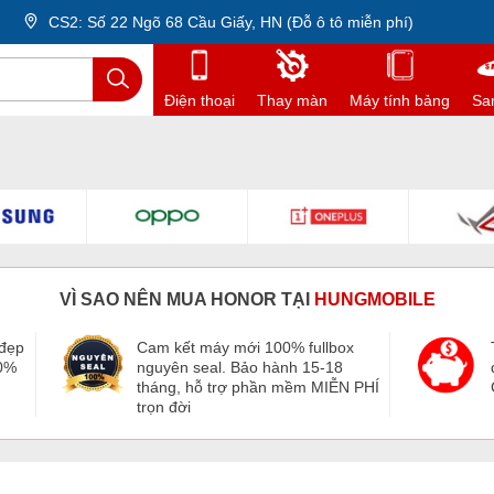
CS2: Số 22 Ngõ 68 Cầu Giấy, HN (Đỗ ô tô miễn phí)
Điện thoại
Thay màn
Máy tính bảng
Sa
VÌ SAO NÊN MUA HONOR TẠI
HUNGMOBILE
 đẹp
Cam kết máy mới 100% fullbox
00%
nguyên seal. Bảo hành 15-18
.
tháng, hỗ trợ phần mềm MIỄN PHÍ
trọn đời