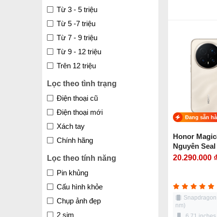
Từ 3 - 5 triệu
Từ 5 -7 triệu
Từ 7 - 9 triệu
Từ 9 - 12 triệu
Trên 12 triệu
Lọc theo tình trạng
Điện thoại cũ
Điện thoại mới
Đang sẵn h
Xách tay
Honor Magic
Chính hãng
Nguyên Seal 
Elite Gen 5)
20.290.000 
Lọc theo tính năng
Pin khủng
Cấu hình khỏe
Snapdragon 8
Chụp ảnh đẹp
nm)
2 sim
6.71 inche