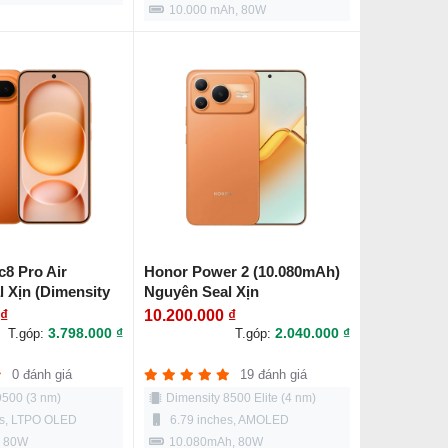
10.000 mAh, 80W
8 Pro Air
Honor Power 2 (10.080mAh)
 Xịn (Dimensity
Nguyên Seal Xịn
 ₫
10.200.000 ₫
3.798.000 ₫
2.040.000 ₫
T.góp:
T.góp:
0 đánh giá
19 đánh giá
9500 (3 nm)
Dimensity 8500 Elite (4 nm)
es, LTPO OLED
6.79 inches, AMOLED
, 80W
10.080mAh, 80W