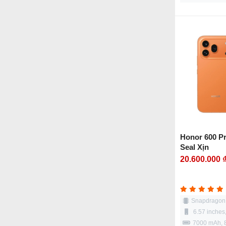
Honor 600 P
Seal Xịn
20.600.000 
Snapdragon 8
6.57 inche
7000 mAh,