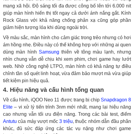
mạng xã hội. Độ sáng tối đa được công bố lên tới 6.000 nit
giúp màn hình hiển thị tốt ngay cả dưới ánh nắng gắt. Kính
Rock Glass với khả năng chống phản xạ cũng góp phần
giảm hiện tượng lóa khi dùng ngoài trời.
Về màu sắc, màn hình cho cảm giác trong trẻo nhưng có hơi
ám hồng nhẹ. Điều này có thể không hợp với những ai quen
dùng màn hình
Samsung
thiên về tông màu lạnh, nhưng
nhìn chung vẫn dễ chịu khi xem phim, chơi game hay lướt
web. Nhờ công nghệ LTPO, màn hình có khả năng tự điều
chỉnh tần số quét linh hoạt, vừa đảm bảo mượt mà vừa giúp
tiết kiệm pin hiệu quả.
4. Hiệu năng và cấu hình tổng quan
Về cấu hình, iQOO Neo 11 được trang bị chip
Snapdragon 8
Elite
– vi xử lý tiến trình 3nm mới nhất, mang lại hiệu năng
cao nhưng vẫn tối ưu điện năng. Trong các bài test, điểm
Antutu
của máy vượt mốc
3 triệu
, thuộc nhóm dẫn đầu phân
khúc, đủ sức đáp ứng các tác vụ nặng như chơi game