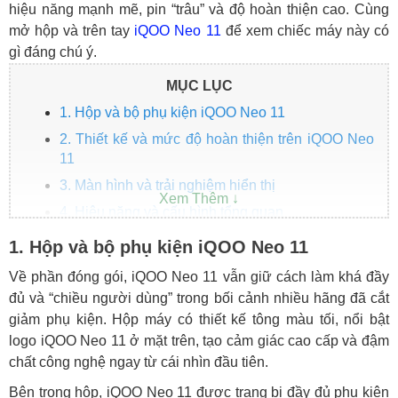
hiệu năng mạnh mẽ, pin “trâu” và độ hoàn thiện cao. Cùng
mở hộp và trên tay
iQOO Neo 11
để xem chiếc máy này có
gì đáng chú ý.
MỤC LỤC
1. Hộp và bộ phụ kiện iQOO Neo 11
2. Thiết kế và mức độ hoàn thiện trên iQOO Neo
11
3. Màn hình và trải nghiệm hiển thị
4. Hiệu năng và cấu hình tổng quan
5. Camera và trải nghiệm chụp ảnh
1. Hộp và bộ phụ kiện iQOO Neo 11
6. Pin và sạc: Trâu bò và tiện lợi
Về phần đóng gói, iQOO Neo 11 vẫn giữ cách làm khá đầy
Kết luận: Vì sao nên chọn iQOO Neo 11 tại
đủ và “chiều người dùng” trong bối cảnh nhiều hãng đã cắt
HungMobile?
giảm phụ kiện. Hộp máy có thiết kế tông màu tối, nổi bật
logo iQOO Neo 11 ở mặt trên, tạo cảm giác cao cấp và đậm
chất công nghệ ngay từ cái nhìn đầu tiên.
Bên trong hộp, iQOO Neo 11 được trang bị đầy đủ phụ kiện