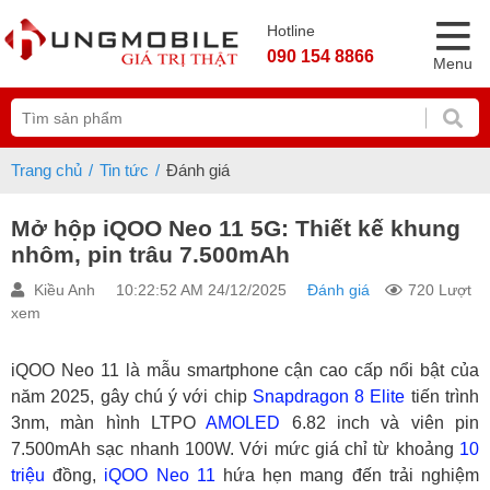
Hotline
090 154 8866
Menu
Trang chủ
Tin tức
Đánh giá
Mở hộp iQOO Neo 11 5G: Thiết kế khung
nhôm, pin trâu 7.500mAh
Kiều Anh
10:22:52 AM 24/12/2025
Đánh giá
720 Lượt
xem
iQOO Neo 11 là mẫu smartphone cận cao cấp nổi bật của
năm 2025, gây chú ý với chip
Snapdragon 8 Elite
tiến trình
3nm, màn hình LTPO
AMOLED
6.82 inch và viên pin
7.500mAh sạc nhanh 100W. Với mức giá chỉ từ khoảng
10
triệu
đồng,
iQOO Neo 11
hứa hẹn mang đến trải nghiệm