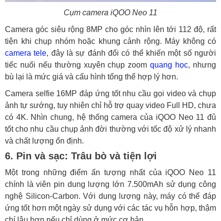
Cụm camera iQOO Neo 11
Camera góc siêu rộng 8MP cho góc nhìn lên tới 112 độ, rất
tiện khi chụp nhóm hoặc khung cảnh rộng. Máy không có
camera tele
, đây là sự đánh đổi có thể khiến một số người
tiếc nuối nếu thường xuyên chụp zoom
quang học
, nhưng
bù lại là mức giá và cấu hình tổng thể hợp lý hơn.
Camera selfie 16MP đáp ứng tốt nhu cầu gọi video và chụp
ảnh tự sướng, tuy nhiên chỉ hỗ trợ quay video Full HD, chưa
có 4K. Nhìn chung, hệ thống camera của iQOO Neo 11 đủ
tốt cho nhu cầu chụp ảnh đời thường với tốc độ xử lý nhanh
và chất lượng ổn định.
6. Pin và sạc: Trâu bò và tiện lợi
Một trong những điểm ấn tượng nhất của iQOO Neo 11
chính là viên pin dung lượng lớn 7.500mAh sử dụng công
nghệ Silicon-Carbon. Với dung lượng này, máy có thể đáp
ứng tốt hơn một ngày sử dụng với các tác vụ hỗn hợp, thậm
chí lâu hơn nếu chỉ dùng ở mức cơ bản.