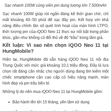
Sạc nhanh 100W cùng viên pin dung lượng lớn 7.500mAh
Sạc nhanh 100W giúp rút ngắn đáng kể thời gian chờ, chỉ
mất khoảng 40–50 phút để sạc đầy pin. Kết hợp với khả
năng điều chỉnh tần số quét linh hoạt của màn hình LTPO,
thời lượng pin của iQOO Neo 11 thực sự nổi bật trong phân
khúc, gần như không có đối thủ về độ “trâu” trong tầm giá.
Kết luận: Vì sao nên chọn iQOO Neo 11 tại
HungMobile?
Hiện tại, HungMobile đã sẵn hàng iQOO Neo 11 nội địa
Trung Quốc với mức giá khoảng 10,1 triệu đồng. Đây là lựa
chọn rất đáng cân nhắc cho người dùng đang tìm kiếm một
chiếc smartphone cận cao cấp có hiệu năng mạnh, màn
hình đẹp và pin trâu bền bỉ.
Những lý do nên mua iQOO Neo 11 tại HungMobile gồm:
Bảo hành lên tới 15 tháng, yên tâm sử dụng