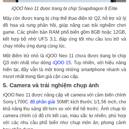
iQOO Neo 11 được trang bị chip Snapdragon 8 Elite
Máy còn được trang bị chip thể thao điện tử Q2, hỗ trợ xử lý
đồ họa và rung phản hồi, giúp nâng cao trải nghiệm chơi
game. Các phiên bản RAM phổ biến gồm 8GB hoặc 12GB,
kết hợp bộ nhớ UFS 3.1, đáp ứng tốt nhu cầu lưu trữ và
chạy nhiều ứng dụng cùng lúc.
Một điểm trừ nhỏ là iQOO Neo 11 chưa được trang bị chip
Q3 mới nhất như dòng
iQOO 15
. Tuy nhiên, với hiệu năng
hiện tại, đây vẫn là một trong những smartphone nhanh và
mượt nhất trong tầm giá cận cao cấp.
5. Camera và trải nghiệm chụp ảnh
iQOO Neo 11 được nâng cấp về camera với cảm biến chính
Sony L700C
độ phân giải
50MP, kích thước 1/1.56 inch, cho
khả năng thu sáng tốt hơn so với thế hệ trước. Ảnh chụp từ
camera chính có độ chi tiết cao, màu sắc tự nhiên, phù hợp
với các nhu cầu phổ biến như chụp món ăn, phong cảnh