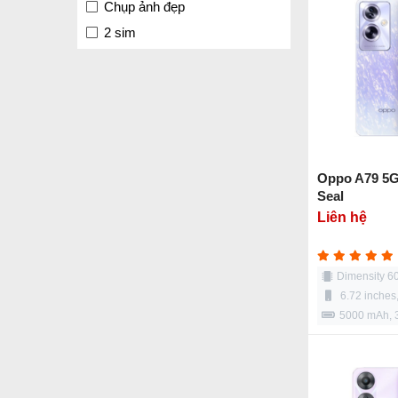
Chụp ảnh đẹp
2 sim
Oppo A79 5G
Seal
Liên hệ
Dimensity 6
6.72 inches
5000 mAh,