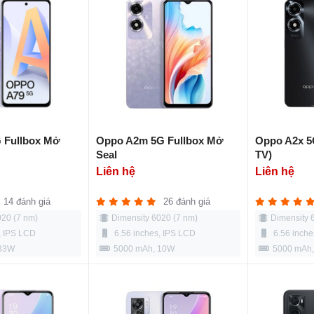
 Fullbox Mở
Oppo A2m 5G Fullbox Mở
Oppo A2x 5
Seal
TV)
Liên hệ
Liên hệ
14 đánh giá
26 đánh giá
020 (7 nm)
Dimensity 6020 (7 nm)
Dimensity 
, IPS LCD
6.56 inches, IPS LCD
6.56 inche
 33W
5000 mAh, 10W
5000 mAh