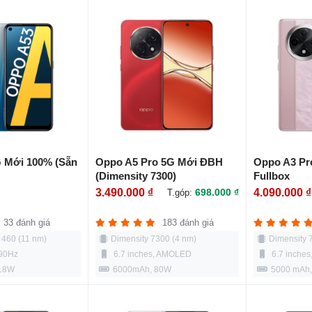
 Mới 100% (Sẵn
Oppo A5 Pro 5G Mới ĐBH
Oppo A3 Pr
(Dimensity 7300)
Fullbox
3.490.000 ₫
698.000 ₫
4.090.000 ₫
T.góp:
33 đánh giá
183 đánh giá
460 (11 nm)
Dimensity 7300 (4 nm)
Dimensity 
 90Hz
6.7 inches, AMOLED
6.7 inche
 18W
6000mAh, 80W
5000 mAh