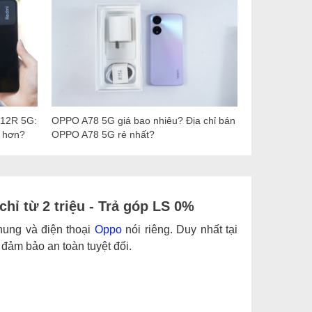
 12R 5G:
OPPO A78 5G giá bao nhiêu? Địa chỉ bán
t hơn?
OPPO A78 5G rẻ nhất?
hỉ từ 2 triệu - Trả góp LS 0%
hung và điện thoại
Oppo
nói riêng. Duy nhất tại
ảm bảo an toàn tuyệt đối.