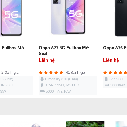
 Fullbox Mở
Oppo A77 5G Fullbox Mở
Oppo A76 F
Seal
Liên hệ
Liên hệ
2 đánh giá
41 đánh giá
00 (7 nm)
Dimensity 810 (6 nm)
Snap 680
, IPS LCD
6.56 inches, IPS LCD
5000mAh,
 33W
5000 mAh, 10W