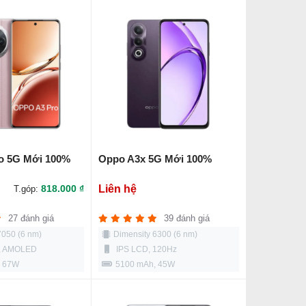
o 5G Mới 100%
Oppo A3x 5G Mới 100%
818.000 ₫
Liên hệ
T.góp:
27 đánh giá
39 đánh giá
7050 (6 nm)
Dimensity 6300 (6 nm)
s, AMOLED
IPS LCD, 120Hz
, 67W
5100 mAh, 45W