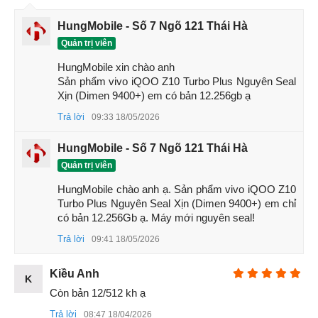
HungMobile - Số 7 Ngõ 121 Thái Hà
Quản trị viên
HungMobile xin chào anh 

Sản phẩm vivo iQOO Z10 Turbo Plus Nguyên Seal 
Xịn (Dimen 9400+) em có bản 12.256gb ạ
Trả lời
09:33 18/05/2026
HungMobile - Số 7 Ngõ 121 Thái Hà
Quản trị viên
HungMobile chào anh ạ. Sản phẩm vivo iQOO Z10 
Turbo Plus Nguyên Seal Xịn (Dimen 9400+) em chỉ 
có bản 12.256Gb ạ. Máy mới nguyên seal!
Trả lời
09:41 18/05/2026
Kiều Anh
K
Còn bản 12/512 kh ạ
Trả lời
08:47 18/04/2026
Một game thủ từng thử chơi PUBG Mobile trên iQOO Z10