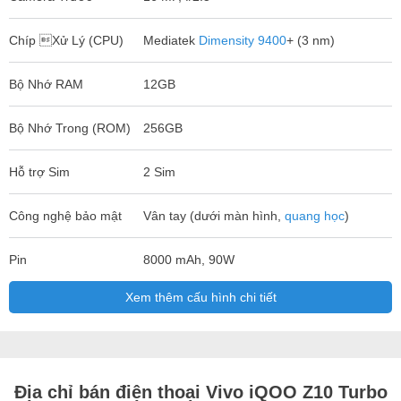
Chíp Xử Lý (CPU)
Mediatek
Dimensity 9400
+ (3 nm)
Bộ Nhớ RAM
12GB
Bộ Nhớ Trong (ROM)
256GB
Hỗ trợ Sim
2 Sim
Công nghệ bảo mật
Vân tay (dưới màn hình,
quang học
)
Pin
8000 mAh, 90W
Xem thêm cấu hình chi tiết
Địa chỉ bán điện thoại Vivo iQOO Z10 Turbo