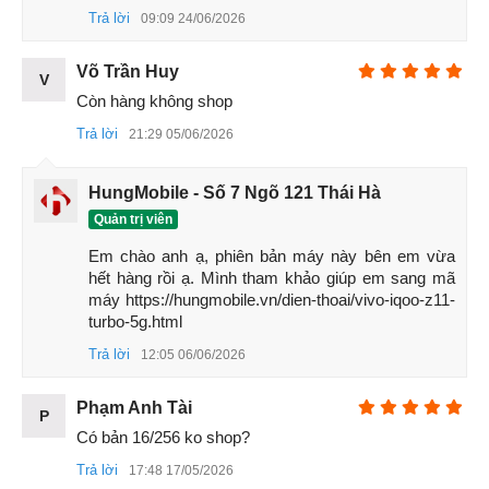
Trả lời
09:09 24/06/2026
Võ Trần Huy
V
Còn hàng không shop
Trả lời
21:29 05/06/2026
Một khách hàng tại HungMobile chia sẻ: “Tôi chọn bản
HungMobile - Số 7 Ngõ 121 Thái Hà
iQOO Z10 Turbo Plus màu Gold 16GB 512GB vì nhìn sang
Quản trị viên
trọng, cầm lâu chơi game cũng không quá nóng.”
Em chào anh ạ, phiên bản máy này bên em vừa 
1.2 Đánh giá màn hình/hiển thị iQOO Z10 Turbo
hết hàng rồi ạ. Mình tham khảo giúp em sang mã 
Plus
máy https://hungmobile.vn/dien-thoai/vivo-iqoo-z11-
turbo-5g.html
Màn hình AMOLED 6.78 inch 1.5K (1260x2800) trên iQOO
Trả lời
12:05 06/06/2026
Z10 Turbo Plus cho chất lượng hiển thị sắc nét, tần số quét
144Hz mang lại trải nghiệm mượt mà khi cuộn web và chiến
Phạm Anh Tài
game FPS. Độ sáng tối đa lên tới 5500 nits, công nghệ
P
PWM 4320Hz giúp giảm mỏi mắt khi sử dụng trong thời gian
Có bản 16/256 ko shop?
dài.
Trả lời
17:48 17/05/2026