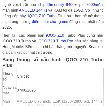
nghệ vượt trội như chip
Dimensity 9400
+, pin
8000mAh
,
màn hình
AMOLED
144Hz
và RAM tối đa 16GB. Với những
nâng cấp này,
iQOO Z10 Turbo
Plus hứa hẹn sẽ trở thành
một trong những
điện thoại chơi game
đáng mua nhất năm
2025.
Hiện tại, các phiên bản
iQOO Z10
Turbo Plus cũng như
iQOO Z10 Turbo và
iQOO Z10 Turbo Pro
đều sẵn hàng tại
HungMobile. Bên mình chỉ bán hàng mới nguyên Seal xịn,
giá cam kết tốt nhất thị trường.
Bảng thông số cấu hình iQOO Z10 Turbo
Plus
Thông
Chi tiết
số
Ngày ra
07/08/2025
mắt
Màn
AMOLED 6,78 inch, 1.5K (1260×2800 px), 144Hz,