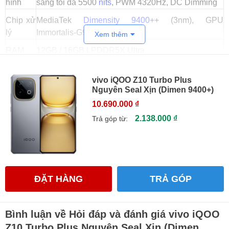
hình
sáng tối đa 5500
nits
, PWM 4320Hz, DC Dimming
Chip xử
MediaTek
Dimensity 9400+
+ (3nm), GPU
lý
Immortalis-G925
Xem thêm
RAM
12GB / 16GB LPDDR5X Ultra
Bộ nhớ
256GB / 512GB UFS 4.1
vivo iQOO Z10 Turbo Plus
Camera
Nguyên Seal Xịn (Dimen 9400+)
50MP Sony LYT600 (OIS) + 8MP góc siêu rộng
sau
10.690.000 ₫
Camera
2.138.000 ₫
Trả góp từ:
16MP (EIS)
trước
8000mAh, sạc nhanh 90W, sạc ngược 55W
Pin
PD/PPS
Kết nối
5G, Wi-Fi 7, Bluetooth 5.4, NFC, USB-C
ĐẶT HÀNG
TRẢ GÓP
Kháng
IP65
nước
Bình luận về Hỏi đáp và đánh giá vivo iQOO
Âm
Z10 Turbo Plus Nguyên Seal Xịn (Dimen