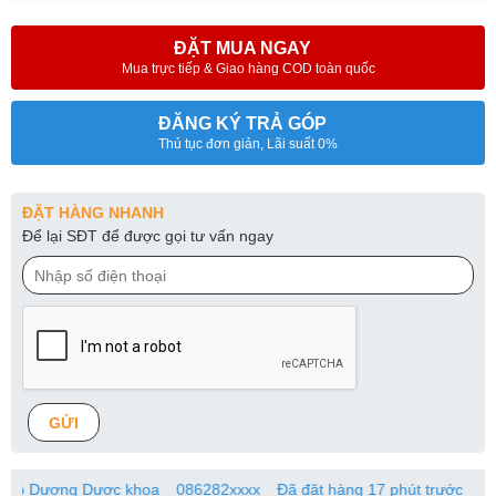
ĐẶT MUA NGAY
Mua trực tiếp & Giao hàng COD toàn quốc
ĐĂNG KÝ TRẢ GÓP
Thủ tục đơn giản, Lãi suất 0%
ĐẶT HÀNG NHANH
Để lại SĐT để được gọi tư vấn ngay
GỬI
ơng Dược khoa
086282xxxx
Đã đặt hàng 17 phút trước