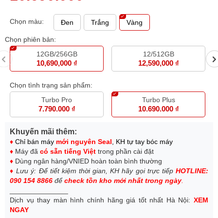
Chọn màu:
Đen
Trắng
Vàng
Chọn phiên bản:
12GB/256GB
12/512GB
10,690,000 ₫
12,590,000 ₫
Chọn tình trạng sản phẩm:
Turbo Pro
Turbo Plus
7.790.000 ₫
10.690.000 ₫
Khuyến mãi thêm:
♦
Chỉ bán máy
mới nguyên Seal
, KH tự tay bóc máy
♦
Máy đã
có sẵn tiếng Việt
trong phần cài đặt
♦
Dùng ngân hàng/VNIED hoàn toàn bình thường
♦
Lưu ý: Để tiết kiệm thời gian, KH hãy gọi trực tiếp
HOTLINE:
090 154 8866
để
check tồn kho mới nhất trong ngày
.
_______________
Dịch vụ thay màn hình chính hãng giá tốt nhất Hà Nội:
XEM
NGAY