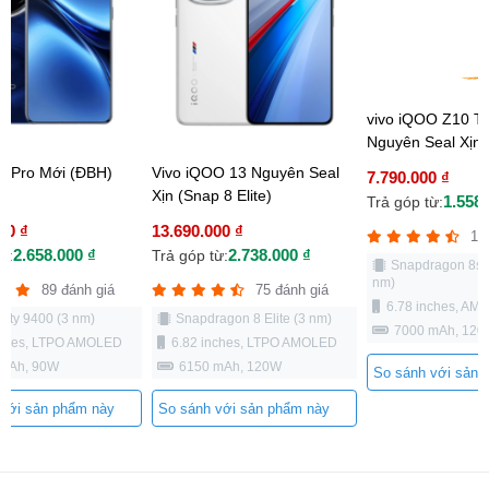
vivo iQOO Z10 Tu
Nguyên Seal Xịn
0 Pro Mới (ĐBH)
Vivo iQOO 13 Nguyên Seal
7.790.000 ₫
Xịn (Snap 8 Elite)
1.558.
Trả góp từ:
00 ₫
13.690.000 ₫
13
2.658.000 ₫
2.738.000 ₫
ừ:
Trả góp từ:
Snapdragon 8s 
nm)
89 đánh giá
75 đánh giá
6.78 inches, AM
ity 9400 (3 nm)
Snapdragon 8 Elite (3 nm)
7000 mAh, 12
nches, LTPO AMOLED
6.82 inches, LTPO AMOLED
 mAh, 90W
6150 mAh, 120W
So sánh với sản 
 với sản phẩm này
So sánh với sản phẩm này