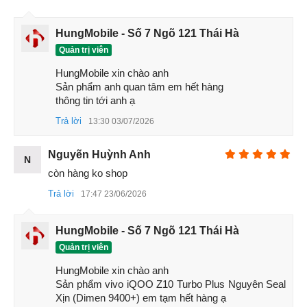
1.1 Đánh giá thiết kế iQOO Z10 Turbo Plus
Thiết kế iQOO Z10 Turbo Plus mang phong cách cao cấp
HungMobile - Số 7 Ngõ 121 Thái Hà
với khung viền vuông, các góc bo mềm mại. Mặt lưng kính
Quản trị viên
mờ giúp hạn chế bám vân tay. Máy dày 8.2mm, trọng lượng
HungMobile xin chào anh 

212g, tạo cảm giác cầm đầm tay nhưng vẫn thoải mái khi sử
Sản phẩm anh quan tâm em hết hàng 

dụng lâu. Chuẩn IP65 bảo vệ tốt trước bụi và nước bắn nhẹ.
thông tin tới anh ạ
Trả lời
13:30 03/07/2026
Nguyẽn Huỳnh Anh
N
còn hàng ko shop
Trả lời
17:47 23/06/2026
HungMobile - Số 7 Ngõ 121 Thái Hà
Quản trị viên
HungMobile xin chào anh 

Sản phẩm vivo iQOO Z10 Turbo Plus Nguyên Seal 
Xịn (Dimen 9400+) em tạm hết hàng ạ