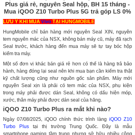
Plus giá rẻ, nguyên Seal hộp, BH 15 tháng -
Mua iQOO Z10 Turbo Plus 5G trả góp LS 0%
LƯU Ý KHI MUA
Vivo
TẠI HUNGMOBILE
HungMobile chỉ bán hàng mới nguyên Seal XỊN, nguyên
tem nguyên mác của NSX, không bán máy cũ, máy đã rạch
Seal trước, khách hàng đến mua máy sẽ tự tay bóc hộp
kiểm tra máy.
Một số đơn vị khác bán giá rẻ hơn có thể là hàng trả bảo
hành, hàng đóng lại seal nên khi mua bạn cần kiểm tra thật
kỹ chất lượng cũng như nguồn gốc sản phẩm. Máy mới
nguyên Seal xịn là phải có tem mác của NSX, phụ kiện
trong máy phải được dán Seal, không có dấu hiện móp,
xước, thân máy phải được dán seal của hãng.
iQOO Z10 Turbo Plus ra mắt khi nào?
Ngày 07/08/2025, iQOO chính thức trình làng
iQOO Z10
Turbo Plus
tại thị trường Trung Quốc. Đây là mẫu
smartphone gaming tầm trung nhưng sở hữu nhiều công