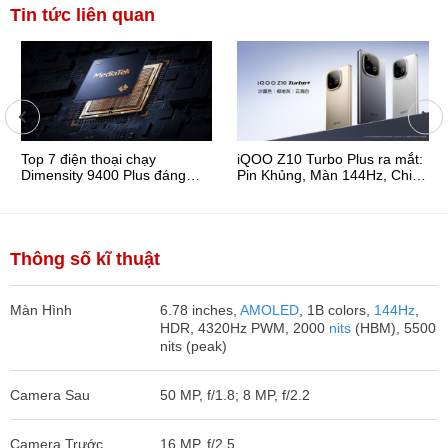
Tin tức liên quan
Top 7 điện thoại chạy
iQOO Z10 Turbo Plus ra mắt:
Dimensity 9400 Plus đáng
Pin Khủng, Màn 144Hz, Chip
mua nhất 2025
Dimensity 9400+
Thông số kĩ thuật
Màn Hình
6.78 inches,
AMOLED
, 1B colors,
144Hz
,
HDR, 4320Hz PWM, 2000
nits
(HBM), 5500
nits (peak)
Camera Sau
50 MP, f/1.8; 8 MP, f/2.2
Camera Trước
16 MP, f/2.5