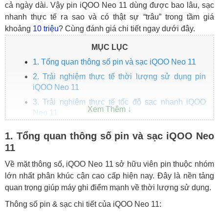
cả ngày dài. Vậy pin iQOO Neo 11 dùng được bao lâu, sạc
nhanh thực tế ra sao và có thật sự “trâu” trong tầm giá
khoảng
10 triệu
? Cùng đánh giá chi tiết ngay dưới đây.
MỤC LỤC
1. Tổng quan thông số pin và sạc iQOO Neo 11
2. Trải nghiệm thực tế thời lượng sử dụng pin
iQOO Neo 11
3. Trải nghiệm thực tế tốc độ sạc nhanh iQOO
Neo 11
Kết luận: Pin iQOO Neo 11 có đủ trâu và sạc
1. Tổng quan thông số pin và sạc iQOO Neo
nhanh có đáng tiền?
11
Về mặt thông số, iQOO Neo 11 sở hữu viên pin thuộc nhóm
lớn nhất phân khúc cận cao cấp hiện nay. Đây là nền tảng
quan trọng giúp máy ghi điểm mạnh về thời lượng sử dụng.
Thông số pin & sạc chi tiết của iQOO Neo 11: