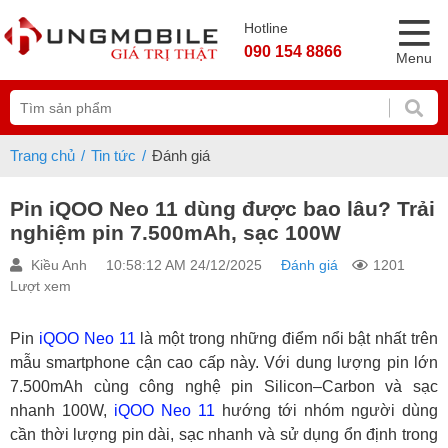
Hotline
090 154 8866
Menu
Trang chủ
Tin tức
Đánh giá
Pin iQOO Neo 11 dùng được bao lâu? Trải
nghiệm pin 7.500mAh, sạc 100W
Kiều Anh
10:58:12 AM 24/12/2025
Đánh giá
1201
Lượt xem
Pin
iQOO Neo 11
là một trong những điểm nổi bật nhất trên
mẫu smartphone cận cao cấp này. Với dung lượng pin lớn
7.500mAh cùng công nghệ pin Silicon–Carbon và sạc
nhanh 100W,
iQOO Neo 11
hướng tới nhóm người dùng
cần thời lượng pin dài, sạc nhanh và sử dụng ổn định trong