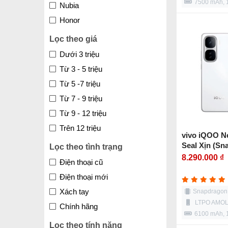
7500 mAh,
Nubia
Honor
Lọc theo giá
Dưới 3 triệu
Từ 3 - 5 triệu
Từ 5 -7 triệu
Từ 7 - 9 triệu
Từ 9 - 12 triệu
Trên 12 triệu
vivo iQOO N
Seal Xịn (Sn
Lọc theo tình trạng
8.290.000 ₫
Điện thoại cũ
Điện thoại mới
Xách tay
Snapdragon 
LTPO AMOL
Chính hãng
6100 mAh,
Lọc theo tính năng