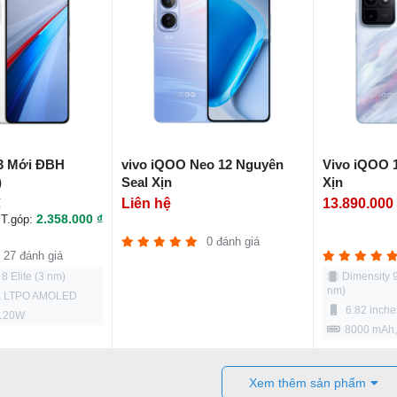
3 Mới ĐBH
vivo iQOO Neo 12 Nguyên
Vivo iQOO 
)
Seal Xịn
Xịn
₫
Liên hệ
13.890.000
2.358.000 ₫
T.góp:
0 đánh giá
27 đánh giá
 Elite (3 nm)
Dimensity 
nm)
s, LTPO AMOLED
6.82 inch
 120W
8000 mAh
Xem thêm sản phẩm