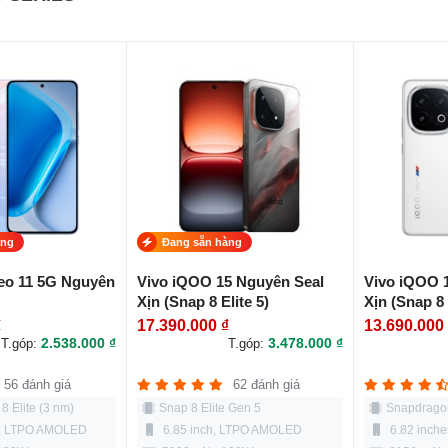
àng
Đang sẵn hàng
eo 11 5G Nguyên
Vivo iQOO 15 Nguyên Seal
Vivo iQOO 
Xịn (Snap 8 Elite 5)
Xịn (Snap 8 
₫
17.390.000 ₫
13.690.000
2.538.000 ₫
3.478.000 ₫
T.góp:
T.góp:
56 đánh giá
62 đánh giá
 Elite (3 nm)
Snap 8 Elite Gen 5
Snapdragon
s, LTPO AMOLED
6.85 inch, LTPO AMOLED
6.82 inch