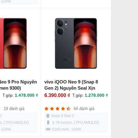
, 120W
Neo 9 Pro Nguyên
vivo iQOO Neo 9 (Snap 8
imen 9300)
Gen 2) Nguyên Seal Xịn
1.478.000 ₫
6.390.000 ₫
1.278.000 ₫
T.góp:
T.góp:
19 đánh giá
64 đánh giá
0
Snap 8 Gen 2
es, LTPO AMOLED
6.78 inches, LTPO AMOLED
, 120W
5160 mAh, 120W