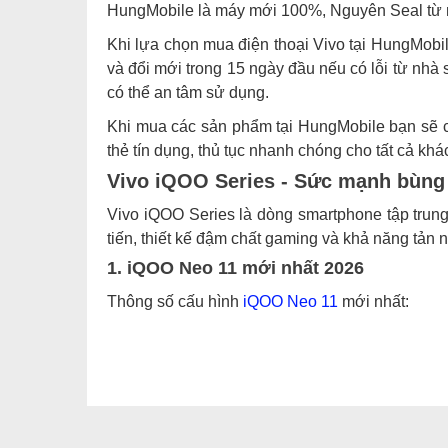
HungMobile là máy mới 100%, Nguyên Seal từ nh
Khi lựa chọn mua điện thoại Vivo tại HungMobil
và đổi mới trong 15 ngày đầu nếu có lỗi từ nh
có thể an tâm sử dụng.
Khi mua các sản phẩm tại HungMobile bạn sẽ có
thẻ tín dụng, thủ tục nhanh chóng cho tất cả khá
Vivo iQOO Series - Sức mạnh bùng
Vivo iQOO Series là dòng smartphone tập trung
tiến, thiết kế đậm chất gaming và khả năng tản 
1. iQOO Neo 11 mới nhất 2026
Thông số cấu hình
iQOO Neo 11
mới nhất:
Màn hình: LTPO
AMOLED
6.82 inch,
độ ph
Cấu hình:
Snapdragon 8 Elite
(3nm), RAM
Camera: Camera sau 50MP (OIS) + 8MP góc