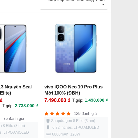
13 Nguyên Seal
vivo iQOO Neo 10 Pro Plus
Elite)
Mới 100% (ĐBH)
 ₫
7.490.000 ₫
1.498.000 ₫
T.góp:
2.738.000 ₫
T.góp:
129 đánh giá
75 đánh giá
Snapdragon 8 Elite (3 nm)
 8 Elite (3 nm)
6.82 inches, LTPO AMOLED
es, LTPO AMOLED
6800mAh, 120W