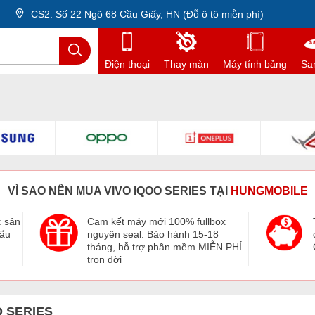
CS2: Số 22 Ngõ 68 Cầu Giấy, HN (Đỗ ô tô miễn phí)
Điện thoại
Thay màn
Máy tính bảng
Sa
VÌ SAO NÊN MUA VIVO IQOO SERIES TẠI
HUNGMOBILE
c sản
Cam kết máy mới 100% fullbox
hẩu
nguyên seal. Bảo hành 15-18
tháng, hỗ trợ phần mềm MIỄN PHÍ
trọn đời
O SERIES