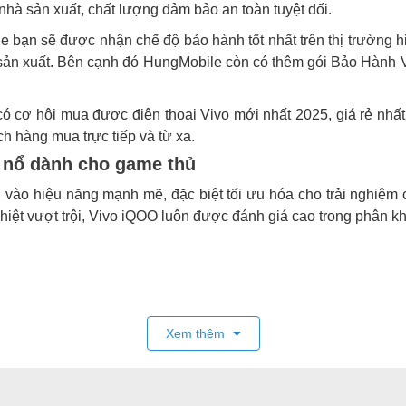
à sản xuất, chất lượng đảm bảo an toàn tuyệt đối.
e bạn sẽ được nhận chế độ bảo hành tốt nhất trên thị trường h
à sản xuất. Bên cạnh đó HungMobile còn có thêm gói Bảo Hành
 cơ hội mua được điện thoại Vivo mới nhất 2025, giá rẻ nhất
ch hàng mua trực tiếp và từ xa.
 nổ dành cho game thủ
 vào hiệu năng mạnh mẽ, đặc biệt tối ưu hóa cho trải nghiệm c
nhiệt vượt trội, Vivo iQOO luôn được đánh giá cao trong phân k
ân giải
1440 x 3168 (~510ppi), tần số quét
144Hz
,
HDR10
+, P
Xem thêm
 12GB/16GB, bộ nhớ 256GB/512GB/1TB (UFS 4.1).
 siêu rộng 119°, quay video 8K/4K/1080p có gyro-EIS; camer