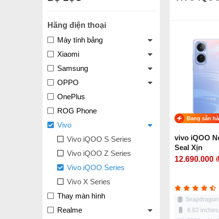
Hãng điện thoại
Máy tính bảng
Xiaomi
Samsung
OPPO
OnePlus
ROG Phone
Đang sẵn h
Vivo
vivo iQOO N
Vivo iQOO S Series
Seal Xịn
Vivo iQOO Z Series
12.690.000 
Vivo iQOO Series
Vivo X Series
Thay màn hình
Snapdragon 8
Realme
6.82 inche