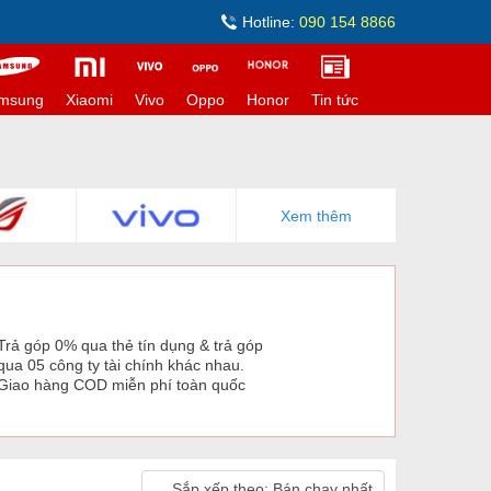
Hotline:
090 154 8866
msung
Xiaomi
Vivo
Oppo
Honor
Tin tức
Xem thêm
Trả góp 0% qua thẻ tín dụng & trả góp
qua 05 công ty tài chính khác nhau.
Giao hàng COD miễn phí toàn quốc
Sắp xếp theo:
Bán chạy nhất