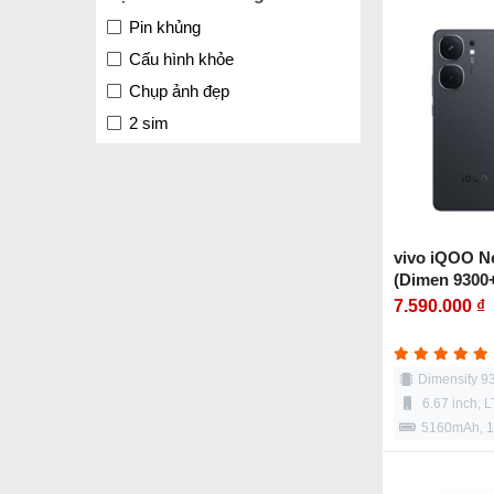
Pin khủng
Cấu hình khỏe
Chụp ảnh đẹp
2 sim
vivo iQOO N
(Dimen 9300
Xịn
7.590.000 ₫
Dimensity 9
6.67 inch,
5160mAh, 