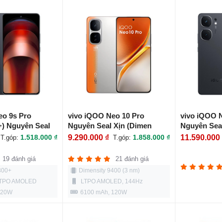
eo 9s Pro
vivo iQOO Neo 10 Pro
vivo iQOO 
+) Nguyên Seal
Nguyên Seal Xịn (Dimen
Nguyên Sea
9400)
1.518.000 ₫
9.290.000 ₫
1.858.000 ₫
11.590.000
T.góp:
T.góp:
19 đánh giá
21 đánh giá
300+
Dimensity 9400 (3 nm)
 LTPO AMOLED
LTPO AMOLED, 144Hz
120W
6100 mAh, 120W