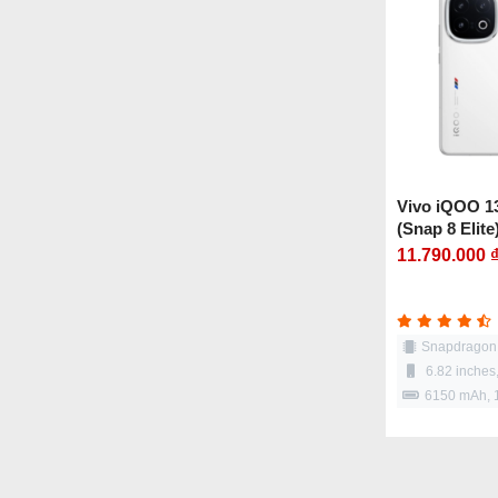
Vivo iQOO 1
(Snap 8 Elite
11.790.000 
Snapdragon 8
6.82 inche
6150 mAh,