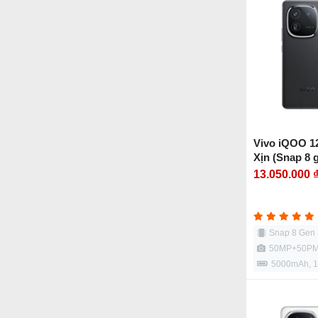
Vivo iQOO 1
Xịn (Snap 8 
13.050.000 
Snap 8 Gen 
50MP+50P
5000mAh, 