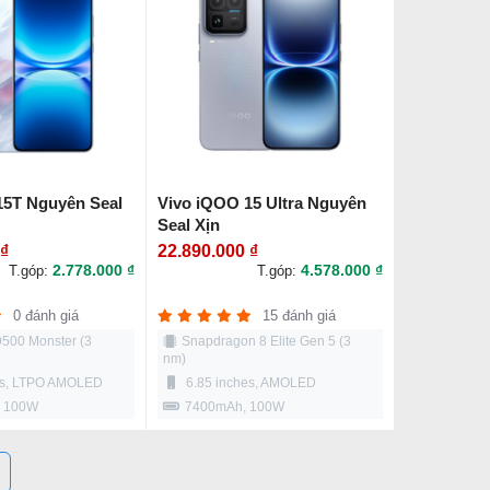
15T Nguyên Seal
Vivo iQOO 15 Ultra Nguyên
Seal Xịn
 ₫
22.890.000 ₫
2.778.000 ₫
4.578.000 ₫
T.góp:
T.góp:
0 đánh giá
15 đánh giá
9500 Monster (3
Snapdragon 8 Elite Gen 5 (3
nm)
es, LTPO AMOLED
6.85 inches, AMOLED
, 100W
7400mAh, 100W