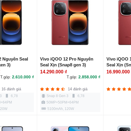
2 Nguyên Seal
Vivo iQOO 12 Pro Nguyên
Vivo iQOO 
gen 3)
Seal Xịn (Snap8 gen 3)
Seal Xịn (S
₫
14.290.000 ₫
16.990.000
2.610.000 ₫
2.858.000 ₫
T.góp:
T.góp:
16 đánh giá
14 đánh giá
3
6,78
Snap 8 Gen 3
6,78
M+64PM
50MP+50PM+64PM
120W
5100mAh, 120W