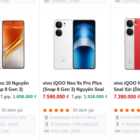
 100W
7000mAh, 100W
6150 mAh
eo 10 Nguyên
vivo iQOO Neo 9s Pro Plus
vivo iQOO 
ap 8 Gen 3)
(Snap 8 Gen 3) Nguyên Seal
Seal Xịn (D
Xịn
1.658.000 ₫
7.590.000 ₫
1.518.000 ₫
7.390.000 ₫
T.góp:
T.góp:
50 đánh giá
59 đánh giá
8 Gen 3 (4 nm)
Snapdragon 8 Gen 3 (4nm)
Dimen 930
ED, 144Hz
6.78 inches, LTPO AMOLED
6.78 inch
 120W
5500 mAh, 120W
5160 mAh