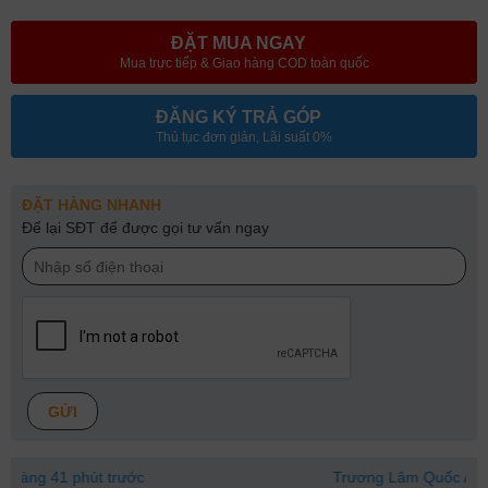
ĐẶT MUA NGAY
Mua trực tiếp & Giao hàng COD toàn quốc
ĐĂNG KÝ TRẢ GÓP
Thủ tục đơn giản, Lãi suất 0%
ĐẶT HÀNG NHANH
Để lại SĐT để được gọi tư vấn ngay
GỬI
1 phút trước
Trương Lâm Quốc Anh
03977