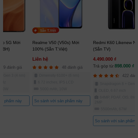
Sẵn T.Việt
ro 5G Mới
Realme V50 (V50s) Mới
Redmi K60 Likenew N
(ĐBH)
100% (Sẵn T.Việt)
(Sẵn TV)
Liên hệ
4.490.000 ₫
898.000 ₫
Trả góp từ:
79 đánh giá
48 đánh giá
8 Gen 3 (4 nm)
Dimensity 6100+ (6 nm)
422 đánh
4Hz
6.72 inches, IPS LCD
Snapdragon 8 + Gen 1
 100W
5000 mAh, 10W
OLED, 6.67 inch
64MP, PDAF, OIS; 8MP
ản phẩm này
So sánh với sản phẩm này
2MP
5500mAh, 67W
So sánh với sản phẩm 