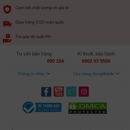
chê với chiếc điện thoại này.
Cam kết chất lượng và giá rẻ
3. Realme GT Neo 5 SE giá bao nhiêu? Địa
chỉ bán Realme GT Neo 5 SE rẻ nhất Hà Nội
Giao hàng COD toàn quốc
Trả góp lãi suất 0%
Tư vấn bán hàng
Kĩ thuật, bảo hành
090 154 8866
0902 03 5500
Thông tin khác
Cửa hàng HungMobile
Realme GT Neo 5 SE
Realme GT Neo 5 SE có hai màu xanh và đen. Giá ở Trung