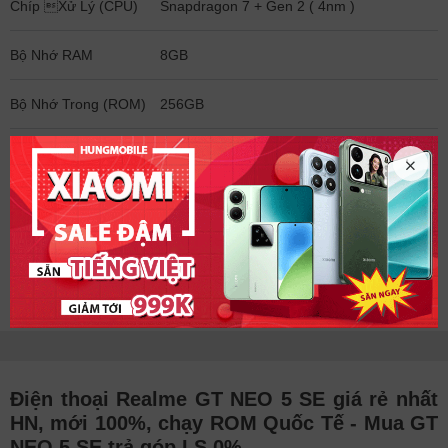
Chíp Xử Lý (CPU)
Snapdragon 7 + Gen 2 ( 4nm )
Bộ Nhớ RAM
8GB
Bộ Nhớ Trong (ROM)
256GB
Hỗ trợ Sim
2 nano SIM
Công nghệ bảo mật
Vân tay trong màn hình
Pin
5500mAh, 100W
Xem thêm cấu hình chi tiết
Điện thoại Realme GT NEO 5 SE giá rẻ nhất
HN, mới 100%, chạy ROM Quốc Tế - Mua GT
NEO 5 SE trả góp LS 0%