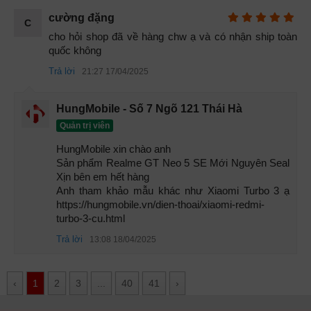
nhất 2023.
cường đặng
C
cho hỏi shop đã về hàng chw ạ và có nhận ship toàn 
quốc không
Trả lời
21:27 17/04/2025
HungMobile - Số 7 Ngõ 121 Thái Hà
Quản trị viên
HungMobile xin chào anh 

Sản phẩm Realme GT Neo 5 SE Mới Nguyên Seal 
Xịn bên em hết hàng 

Đánh giá hiệu năng Realme GT Neo 5 SE
Anh tham khảo mẫu khác như Xiaomi Turbo 3 ạ 
https://hungmobile.vn/dien-thoai/xiaomi-redmi-
Về thiết kế thì Gt Neo 5 SE khá giống với bản GT Neo 5, tuy
turbo-3-cu.html
nhiên về tính thẩm mỹ thì nó chưa thực sự cân đối. Khung
Trả lời
13:08 18/04/2025
chứa camera sau làm quá to, không hề ăn nhập với tổng thể
máy. Nếu nói về điểm trừ khi đánh giá Note 5 SE thì có lẽ
‹
1
2
3
...
40
41
›
chính là thiết kế khó hiểu của máy. Còn lại các thông số về
cấu hình, màn hình, camera, pin/ sạc thì bạn không có gì để