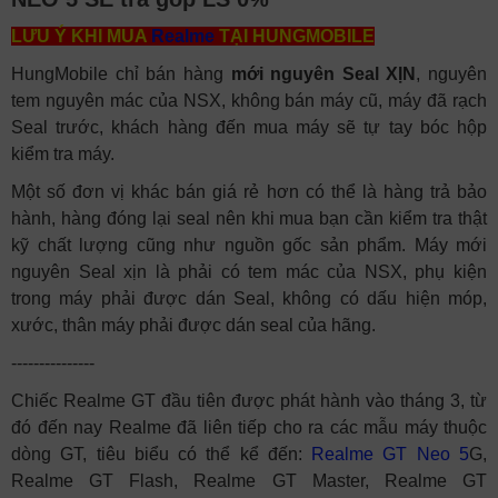
LƯU Ý KHI MUA
Realme
TẠI HUNGMOBILE
HungMobile chỉ bán hàng
mới nguyên Seal XỊN
, nguyên
tem nguyên mác của NSX, không bán máy cũ, máy đã rạch
Seal trước, khách hàng đến mua máy sẽ tự tay bóc hộp
kiểm tra máy.
Một số đơn vị khác bán giá rẻ hơn có thể là hàng trả bảo
hành, hàng đóng lại seal nên khi mua bạn cần kiểm tra thật
kỹ chất lượng cũng như nguồn gốc sản phẩm. Máy mới
nguyên Seal xịn là phải có tem mác của NSX, phụ kiện
trong máy phải được dán Seal, không có dấu hiện móp,
xước, thân máy phải được dán seal của hãng.
---------------
Chiếc Realme GT đầu tiên được phát hành vào tháng 3, từ
đó đến nay Realme đã liên tiếp cho ra các mẫu máy thuộc
dòng GT, tiêu biểu có thể kể đến:
Realme GT Neo 5
G,
Realme GT Flash, Realme GT Master, Realme GT