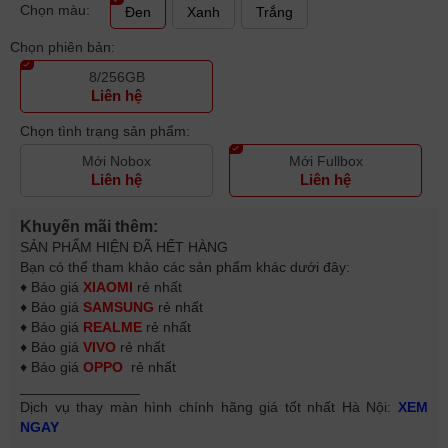
Chọn màu:
Đen
Xanh
Trắng
Chọn phiên bản:
8/256GB
Liên hệ
Chọn tình trạng sản phẩm:
Mới Nobox
Mới Fullbox
Liên hệ
Liên hệ
Khuyến mãi thêm:
SẢN PHẨM HIỆN ĐÃ HẾT HÀNG
Bạn có thể tham khảo các sản phẩm khác dưới đây:
♦ Báo giá
XIAOMI
rẻ nhất
♦ Báo giá
SAMSUNG
rẻ nhất
♦ Báo giá
REALME
rẻ nhất
♦ Báo giá
VIVO
rẻ nhất
♦ Báo giá
OPPO
rẻ nhất
_______________
Dịch vụ thay màn hình chính hãng giá tốt nhất Hà Nội:
XEM
NGAY