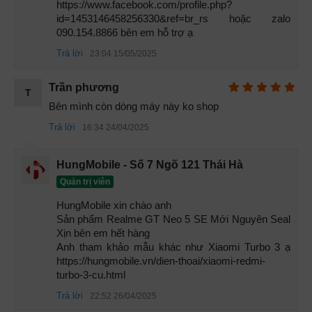
https://www.facebook.com/profile.php?
id=1453146458256330&ref=br_rs hoặc zalo 
090.154.8866 bên em hỗ trợ ạ
Trả lời
23:04 15/05/2025
Trần phương
T
Bên mình còn dòng máy này ko shop
Trả lời
16:34 24/04/2025
HungMobile - Số 7 Ngõ 121 Thái Hà
Quản trị viên
Realme GT Neo 5 SE
HungMobile xin chào anh 

Một điểm cộng mà mình đặc biệt thích ở GT Neo 5 SE đó là
Sản phẩm Realme GT Neo 5 SE Mới Nguyên Seal 
sung luợng pin và công suất sạc của máy. Neo 5 SE có
Xịn bên em hết hàng 

dung lượng 5.500 mAh so với 5.000 mAh trên GT Neo 5 và
Anh tham khảo mẫu khác như Xiaomi Turbo 3 ạ 
https://hungmobile.vn/dien-thoai/xiaomi-redmi-
sạc ở tốc độ 100W so với giải pháp 150W của GT Neo 5.
turbo-3-cu.html
Phần mềm được xử lý bởi Realme UI 4.0 trên Android 13.
Trả lời
Không quá để nói đây là mẫu
điện thoại tầm trung
pin trâu
22:52 26/04/2025