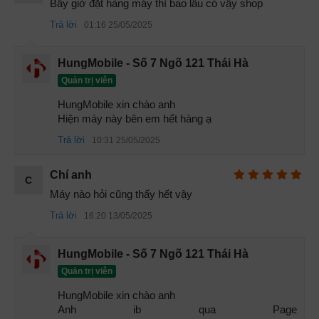
Bây giờ đặt hàng máy thì bao lâu có vậy shop
Trả lời
01:16 25/05/2025
HungMobile - Số 7 Ngõ 121 Thái Hà
Quản trị viên
HungMobile xin chào anh

Hiện máy này bên em hết hàng ạ
Trả lời
10:31 25/05/2025
Chí anh
C
Máy nào hỏi cũng thấy hết vậy
GT Neo 5 SE là một trong những chiếc điện thoại đầu tiên
Trả lời
16:20 13/05/2025
đuợc trang bị con chip
Snapdragon 7 Plus Gen 2
. Chipet
này đuợc đánh giá có hiệu năng tuơng đuơng với Snap 8
Gen 1, chính vì vậy, nếu bạn đang tìm một chiếc điện thoại
HungMobile - Số 7 Ngõ 121 Thái Hà
giá rẻ cấu hình khoẻ chơi game thì Gt NEO 5 SE là dành
Quản trị viên
cho bạn.
HungMobile xin chào anh 

Anh ib qua Page 