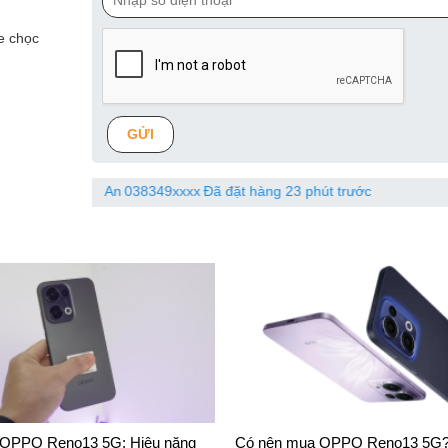
e chọc
GỬI
g Việt An
038349xxxx
Đã đặt hàng 23 phút trước
Trần
 OPPO Reno13 5G: Hiệu năng
Có nên mua OPPO Reno13 5G?