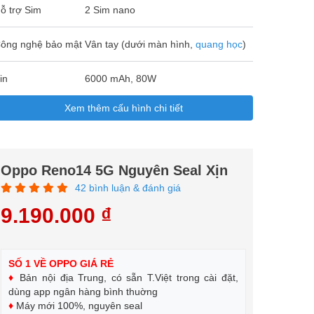
ỗ trợ Sim
2 Sim nano
ông nghệ bảo mật
Vân tay (dưới màn hình,
quang học
)
in
6000 mAh, 80W
Xem thêm cấu hình chi tiết
Oppo Reno14 5G Nguyên Seal Xịn
42 bình luận & đánh giá
9.190.000 ₫
SỐ 1 VỀ OPPO GIÁ RẺ
♦
Bản nội địa Trung, có sẵn T.Việt trong cài đặt,
dùng app ngân hàng bình thuờng
♦
Máy mới 100%, nguyên seal