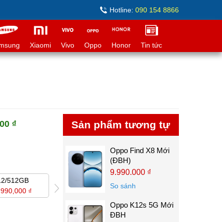
Hotline:
090 154 8866
msung
Xiaomi
Vivo
Oppo
Honor
Tin tức
00 ₫
Sản phẩm tương tự
Oppo Find X8 Mới
(ĐBH)
9.990.000 ₫
12/512GB
16/512GB
16/1TB
So sánh
,990,000 ₫
10,690,000 ₫
13,390,000 ₫
Oppo K12s 5G Mới
ĐBH