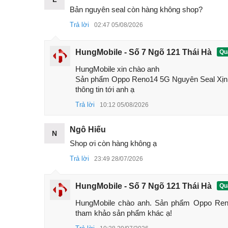
Bản nguyên seal còn hàng không shop?
Trả lời
02:47 05/08/2026
HungMobile - Số 7 Ngõ 121 Thái Hà
Quả
Oppo
HungMobile xin chào anh 

Thông số cấu hình Oppo Reno14 5G r
Sản phẩm Oppo Reno14 5G Nguyên Seal Xịn 
thông tin tới anh ạ
Danh mục
Thông số chi tiết
Trả lời
10:12 05/08/2026
Màn hình
AMOLED 6.59 inch,
độ phâ
Ngô Hiếu
Vi xử lý
MediaTek Dimensity 8350 
N
Shop ơi còn hàng không ạ
12GB/16GB RAM, bộ nhớ tr
RAM và bộ nhớ
Trả lời
23:49 28/07/2026
nhớ
Camera sau
3 camera: Chính 50MP (OIS
HungMobile - Số 7 Ngõ 121 Thái Hà
Quả
Camera trước
50MP,
khẩu độ
f/2.0, hỗ tr
HungMobile chào anh. Sản phẩm Oppo Reno
tham khảo sản phẩm khác ạ!
Pin
Dung lượng 6000mAh, sạc 