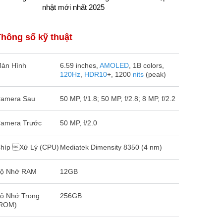
nhật mới nhất 2025
Reno13 Pr
Thông số kỹ thuật
àn Hình
6.59 inches,
AMOLED
, 1B colors,
120Hz
,
HDR10
+, 1200
nits
(peak)
amera Sau
50 MP, f/1.8; 50 MP, f/2.8; 8 MP, f/2.2
amera Trước
50 MP, f/2.0
híp Xử Lý (CPU)
Mediatek Dimensity 8350 (4 nm)
ộ Nhớ RAM
12GB
ộ Nhớ Trong
256GB
ROM)