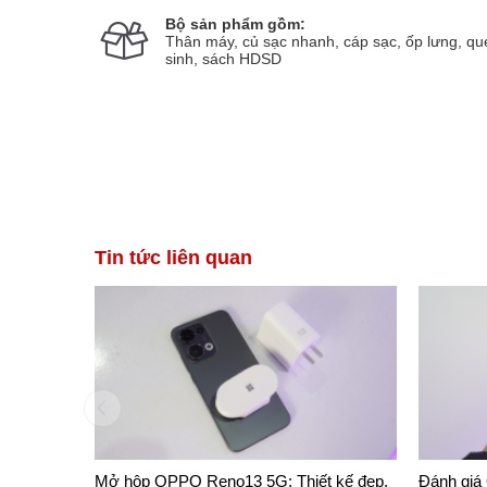
Bộ sản phẩm gồm:
Thân máy, củ sạc nhanh, cáp sạc, ốp lưng, qu
sinh, sách HDSD
g hieu
094343xxxx
Đã đặt hàng 8 phút trước
Dươn
Tin tức liên quan
Mở hộp OPPO Reno13 5G: Thiết kế đẹp,
Đánh giá