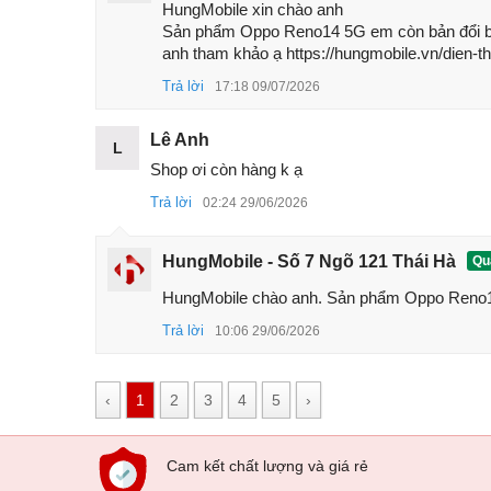
HungMobile xin chào anh 

Sản phẩm Oppo Reno14 5G em còn bản đổi bả
anh tham khảo ạ https://hungmobile.vn/dien-t
Trả lời
17:18 09/07/2026
Lê Anh
L
Shop ơi còn hàng k ạ
Trả lời
02:24 29/06/2026
HungMobile - Số 7 Ngõ 121 Thái Hà
Quả
HungMobile chào anh. Sản phẩm Oppo Reno14
Trả lời
10:06 29/06/2026
‹
1
2
3
4
5
›
Cam kết chất lượng và giá rẻ