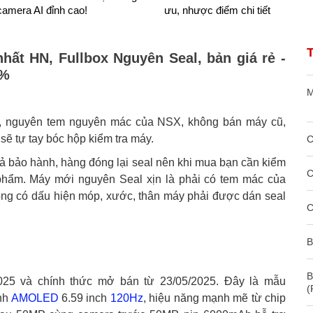
camera AI đỉnh cao!
ưu, nhược điểm chi tiết
hất HN, Fullbox Nguyên Seal, bản giá rẻ -
0%
M
, nguyên tem nguyên mác của NSX, không bán máy cũ,
ẽ tự tay bóc hộp kiểm tra máy.
C
trả bảo hành, hàng đóng lại seal nên khi mua bạn cần kiểm
C
 phẩm. Máy mới nguyên Seal xịn là phải có tem mác của
ông có dấu hiện móp, xước, thân máy phải được dán seal
C
B
B
25 và chính thức mở bán từ 23/05/2025. Đây là mẫu
(
ình
AMOLED
6.59 inch
120Hz
, hiệu năng mạnh mẽ từ chip