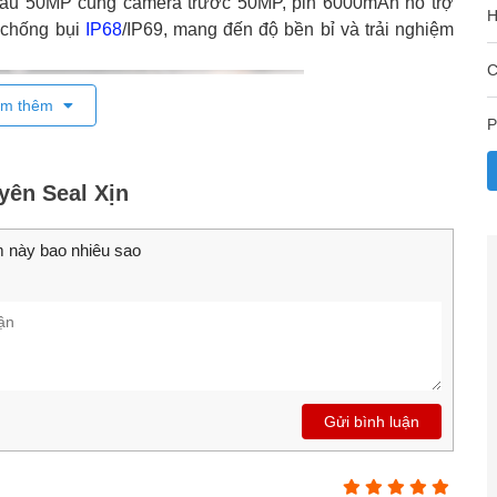
sau 50MP cùng camera trước 50MP, pin 6000mAh hỗ trợ
H
 chống bụi
IP68
/IP69, mang đến độ bền bỉ và trải nghiệm
C
m thêm
P
yên Seal Xịn
 này bao nhiêu sao
Gửi bình luận