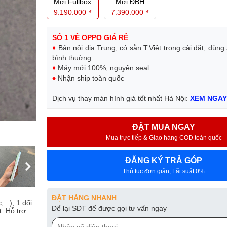
Mới Fullbox
Mới ĐBH
9.190.000 ₫
7.390.000 ₫
SỐ 1 VỀ OPPO GIÁ RẺ
♦
Bản nội địa Trung, có sẵn T.Việt trong cài đặt, dùn
bình thuờng
♦
Máy mới 100%, nguyên seal
♦
Nhận ship toàn quốc
____________
Dịch vụ thay màn hình giá tốt nhất Hà Nội:
XEM NGA
ĐẶT MUA NGAY
Mua trực tiếp & Giao hàng COD toàn quốc
ĐĂNG KÝ TRẢ GÓP
Thủ tục đơn giản, Lãi suất 0%
ĐẶT HÀNG NHANH
..), 1 đổi
Để lại SĐT để được gọi tư vấn ngay
t. Hỗ trợ