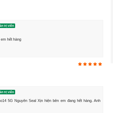
n trị viên
 Reno14 5G
a mắt
em hết hàng 

n giải
1256 x 2760 pixels, 120Hz,
HDR10
+, độ sáng 1200
nits
(4nm), GPU Mali-G615 MC6
ong: 256GB/512GB/1TB (chuẩn UFS 3.1), không hỗ trợ thẻ
), tele 50MP (zoom quang 3.5x), góc siêu rộng 8MP
n trị viên
ợ quay video 4K
14 5G Nguyên Seal Xịn hiện bên em đang hết hàng. Anh 
nhanh 80W (có hỗ trợ sạc ngược)