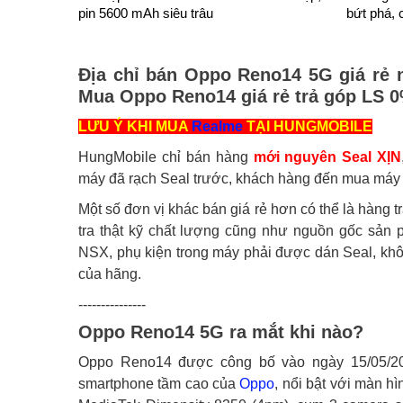
pin 5600 mAh siêu trâu
bứt phá, 
Địa chỉ bán Oppo Reno14 5G giá rẻ n
Mua Oppo Reno14 giá rẻ trả góp LS 
LƯU Ý KHI MUA
Realme
TẠI HUNGMOBILE
HungMobile chỉ bán hàng
mới nguyên Seal XỊN
máy đã rạch Seal trước, khách hàng đến mua máy s
Một số đơn vị khác bán giá rẻ hơn có thể là hàng 
tra thật kỹ chất lượng cũng như nguồn gốc sản
NSX, phụ kiện trong máy phải được dán Seal, kh
của hãng.
---------------
Oppo Reno14 5G ra mắt khi nào?
Oppo Reno14 được công bố vào ngày 15/05/20
smartphone tầm cao của
Oppo
, nổi bật với màn h