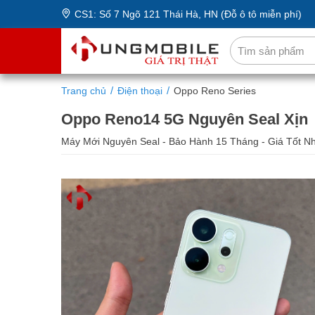
CS1: Số 7 Ngõ 121 Thái Hà, HN (Đỗ ô tô miễn phí)
Trang chủ
Điện thoại
Oppo Reno Series
Oppo Reno14 5G Nguyên Seal Xịn
Máy Mới Nguyên Seal - Bảo Hành 15 Tháng - Giá Tốt N
12/512GB
16/512GB
1
9,990,000 ₫
10,690,000 ₫
13,3