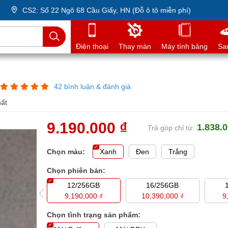
CS2: Số 22 Ngõ 68 Cầu Giấy, HN (Đỗ ô tô miễn phí)
Điện thoại
Thay màn
Máy tính bảng
Sa
42 bình luận & đánh giá
hất
9.190.000 ₫
1.838.0
Trả góp chỉ từ:
Chọn màu:
Xanh
Đen
Trắng
Chọn phiên bản:
6/1TB
12/256GB
16/256GB
90,000 ₫
9,190,000 ₫
10,390,000 ₫
9
Chọn tình trạng sản phẩm: