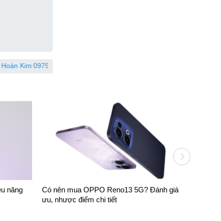
097904xxxx
Đã đặt hàng 38 phút trước
Võ Hải Đăng
086745x
ệu năng
Có nên mua OPPO Reno13 5G? Đánh giá
OPPO Ren
ưu, nhược điểm chi tiết
nhật mới 