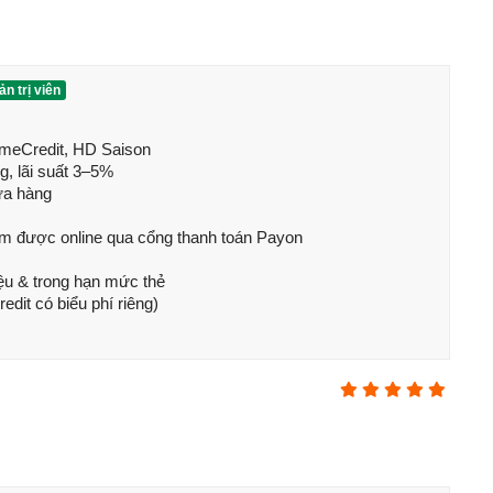
n trị viên
omeCredit, HD Saison

, lãi suất 3–5%

orOS 15
ửa hàng

F
,
OIS
m được online qua cổng thanh toán Payon

, 115°
iệu & trong hạn mức thẻ

 Panorama
dit có biểu phí riêng)
nh 80W và sạc ngược
n hình
t 2025