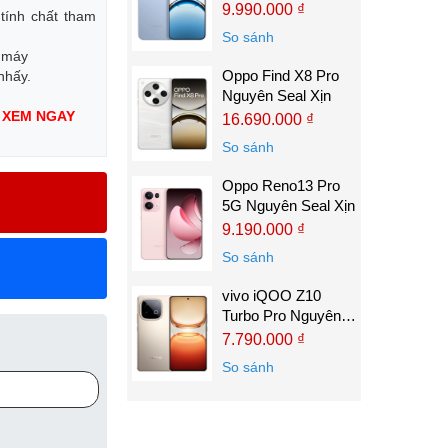
9.990.000 ₫
tính chất tham
So sánh
c máy
Oppo Find X8 Pro
 nhấy.
Nguyên Seal Xịn
:
XEM NGAY
16.690.000 ₫
So sánh
Oppo Reno13 Pro
5G Nguyên Seal Xịn
9.190.000 ₫
So sánh
vivo iQOO Z10
Turbo Pro Nguyên
Seal Xịn
7.790.000 ₫
So sánh