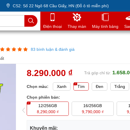
CS2: Số 22 Ngõ 68 Cầu Giấy, HN (Đỗ ô tô miễn phí)
Điện thoại
Thay màn
Máy tính bảng
Sa
83 bình luận & đánh giá
hất
8.290.000 ₫
1.658.0
Trả góp chỉ từ:
Chọn màu:
Xanh
Tím
Đen
Trắng
Chọn phiên bản:
/512GB
12/256GB
16/256GB
90,000 ₫
8,290,000 ₫
9,790,000 ₫
9
Khuyến mãi: