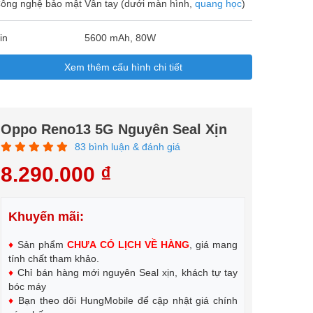
ông nghệ bảo mật
Vân tay (dưới màn hình,
quang học
)
in
5600 mAh, 80W
Xem thêm cấu hình chi tiết
Oppo Reno13 5G Nguyên Seal Xịn
83 bình luận & đánh giá
8.290.000 ₫
Khuyến mãi:
♦
Sản phẩm
CHƯA CÓ LỊCH VỀ HÀNG
, giá mang
tính chất tham khảo.
♦
Chỉ bán hàng mới nguyên Seal xịn, khách tự tay
bóc máy
♦
Bạn theo dõi HungMobile để cập nhật giá chính