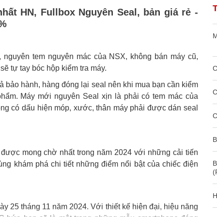
hất HN, Fullbox Nguyên Seal, bản giá rẻ -
0%
M
, nguyên tem nguyên mác của NSX, không bán máy cũ,
ẽ tự tay bóc hộp kiểm tra máy.
C
trả bảo hành, hàng đóng lại seal nên khi mua bạn cần kiểm
C
 phẩm. Máy mới nguyên Seal xịn là phải có tem mác của
ông có dấu hiện móp, xước, thân máy phải được dán seal
C
B
được mong chờ nhất trong năm 2024 với những cải tiến
B
cùng khám phá chi tiết những điểm nổi bật của chiếc điện
(
H
 25 tháng 11 năm 2024. Với thiết kế hiện đại, hiệu năng