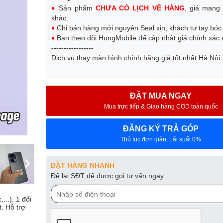
♦
Sản phẩm
CHƯA CÓ LỊCH VỀ HÀNG
, giá mang 
khảo.
♦
Chỉ bán hàng mới nguyên Seal xịn, khách tự tay bó
♦
Bạn theo dõi HungMobile để cập nhật giá chính xác
-----------------
Dịch vụ thay màn hình chính hãng giá tốt nhất Hà Nội
ĐẶT MUA NGAY
Mua trực tiếp & Giao hàng COD toàn quốc
ĐĂNG KÝ TRẢ GÓP
Thủ tục đơn giản, Lãi suất 0%
ĐẶT HÀNG NHANH
Để lại SĐT để được gọi tư vấn ngay
..), 1 đổi
t. Hỗ trợ