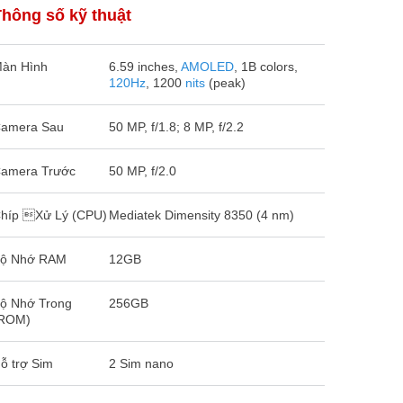
Thông số kỹ thuật
àn Hình
6.59 inches,
AMOLED
, 1B colors,
120Hz
, 1200
nits
(peak)
amera Sau
50 MP, f/1.8; 8 MP, f/2.2
amera Trước
50 MP, f/2.0
híp Xử Lý (CPU)
Mediatek Dimensity 8350 (4 nm)
ộ Nhớ RAM
12GB
ộ Nhớ Trong
256GB
ROM)
ỗ trợ Sim
2 Sim nano