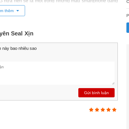
G hứa hẹn sẽ là một trong những mẫu smartphone đáng
C
ng tìm kiếm một chiếc điện thoại hỗ trợ 5G với công nghệ
m thêm
áng cân nhắc.
P
yên Seal Xịn
 này bao nhiêu sao
Gửi bình luận