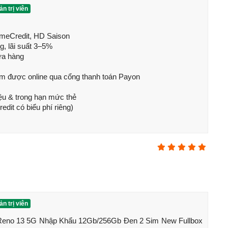
n trị viên
t 2025, sở hữu thiết kế sang trọng, hiện đại với mặt lưng
ng lượng nhẹ, cảm giác cầm nắm thoải mái, phù hợp với
omeCredit, HD Saison

, lãi suất 3–5%

ửa hàng

m được online qua cổng thanh toán Payon

iệu & trong hạn mức thẻ

dit có biểu phí riêng)
n trị viên
Reno 13 5G Nhập Khẩu 12Gb/256Gb Đen 2 Sim New Fullbox 