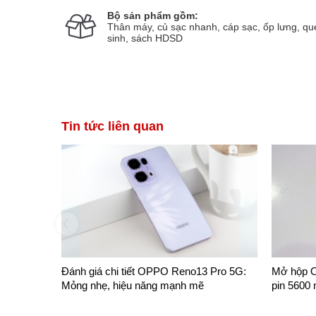
Bộ sản phẩm gồm:
Thân máy, củ sạc nhanh, cáp sạc, ốp lưng, qu
sinh, sách HDSD
33xxxx
Đã đặt hàng 20 phút trước
Đặng Mạnh Cường
09
Tin tức liên quan
Đánh giá chi tiết OPPO Reno13 Pro 5G:
Mở hộp O
Mỏng nhẹ, hiệu năng mạnh mẽ
pin 5600 