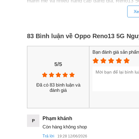
mạnh mẽ và nhiều nâng cấp đáng giá, Reno13 5
chú ý nhất trong phân khúc tầm trung. Nếu bạn đa
Xe
tiên tiến, Reno13 5G chắc chắn là một lựa chọn đ
83 Bình luận về Oppo Reno13 5G Ngu
Bạn đánh giá sản phẩm
5/5
Đã có 83 bình luận và
đánh giá
Phạm khánh
P
Còn hàng không shop
Trả lời
19:28 12/06/2026