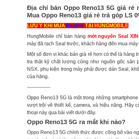
Địa chỉ bán Oppo Reno13 5G giá rẻ n
Mua Oppo Reno13 giá rẻ trả góp LS 
LƯU Ý KHI MUA
Realme
TẠI HUNGMOBILE
HungMobile chỉ bán hàng
mới nguyên Seal XỊN
máy đã rạch Seal trước, khách hàng đến mua máy s
Một số đơn vị khác bán giá rẻ hơn có thể là hàng 
tra thật kỹ chất lượng cũng như nguồn gốc sản
NSX, phụ kiện trong máy phải được dán Seal, kh
của hãng.
---------------
Oppo Reno13 5G là một trong những smartphone 
vượt trội về thiết kế, camera, và hiệu năng. Hãy 
thoại này qua bài viết dưới đây.
Oppo Reno13 5G ra mắt khi nào?
Oppo Reno13 5G chính thức được công bố vào ngày