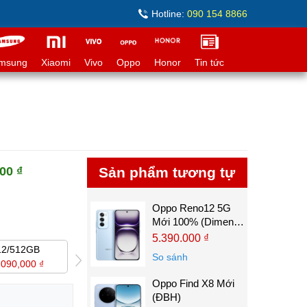
Hotline:
090 154 8866
msung
Xiaomi
Vivo
Oppo
Honor
Tin tức
00 ₫
Sản phẩm tương tự
Oppo Reno12 5G
Mới 100% (Dimen
8250)
5.390.000 ₫
12/512GB
16/512GB
12/256GB
So sánh
,090,000 ₫
10,990,000 ₫
8,290,000 ₫
Oppo Find X8 Mới
(ĐBH)