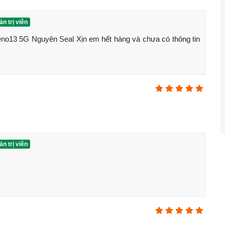
n trị viên
o13 5G Nguyên Seal Xịn em hết hàng và chưa có thông tin 
 Reno13 5G
a mắt
n trị viên
khung nhôm, mặt lưng kính
 quét
120Hz
, độ sáng tối đa 1200
nits
pi
)
(4 nm)