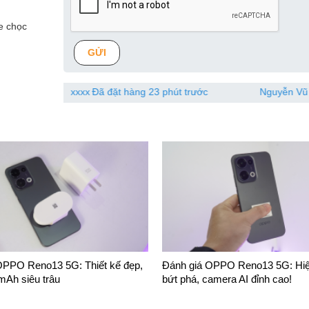
e chọc
GỬI
0778xxxx
Đã đặt hàng 23 phút trước
Nguyễn Vũ Hoàn Kim
PPO Reno13 5G: Thiết kế đẹp,
Đánh giá OPPO Reno13 5G: Hi
mAh siêu trâu
bứt phá, camera AI đỉnh cao!