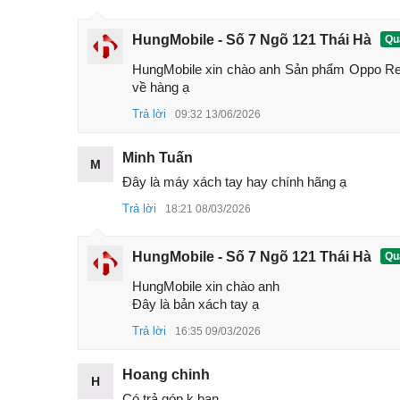
HungMobile - Số 7 Ngõ 121 Thái Hà
Quả
HungMobile xin chào anh Sản phẩm Oppo Ren
về hàng ạ
Oppo
Trả lời
09:32 13/06/2026
Thông số cấu hình Oppo Reno13 5G r
Minh Tuấn
M
Thông số
Chi tiết
Đây là máy xách tay hay chính hãng ạ
Kích thước
157.9 x 74.7 x 7.2 mm
Trả lời
18:21 08/03/2026
Trọng lượng
181 g
HungMobile - Số 7 Ngõ 121 Thái Hà
Quả
Chất liệu
Mặt kính (Gorilla Glass), 
HungMobile xin chào anh 

Chống nước
IP68/IP69
Đây là bản xách tay ạ
Màn hình
AMOLED, 1 tỷ màu, tần số
Trả lời
16:35 09/03/2026
Độ phân giải
1256 x 2760 pixels (~460
p
Hoang chinh
H
Bộ xử lý
MediaTek Dimensity 8350 
Có trả góp k bạn