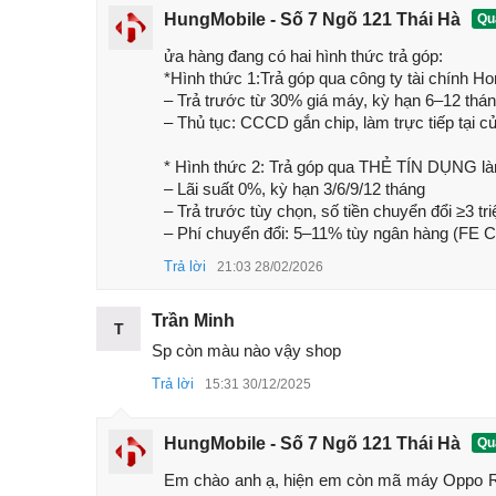
HungMobile - Số 7 Ngõ 121 Thái Hà
Quả
Oppo Reno13 5G là chiếc điện thoại
Oppo
mới nhấ
kính và khung viền bo cong mềm mại. Máy có trọ
ửa hàng đang có hai hình thức trả góp:

*Hình thức 1:Trả góp qua công ty tài chính H
mọi đối tượng sử dụng.
– Trả trước từ 30% giá máy, kỳ hạn 6–12 tháng
– Thủ tục: CCCD gắn chip, làm trực tiếp tại c
* Hình thức 2: Trả góp qua THẺ TÍN DỤNG là
– Lãi suất 0%, kỳ hạn 3/6/9/12 tháng

– Trả trước tùy chọn, số tiền chuyển đổi ≥3 tr
– Phí chuyển đổi: 5–11% tùy ngân hàng (FE Cre
Trả lời
21:03 28/02/2026
Trần Minh
T
Sp còn màu nào vậy shop
Trả lời
15:31 30/12/2025
HungMobile - Số 7 Ngõ 121 Thái Hà
Quả
Em chào anh ạ, hiện em còn mã máy Oppo 