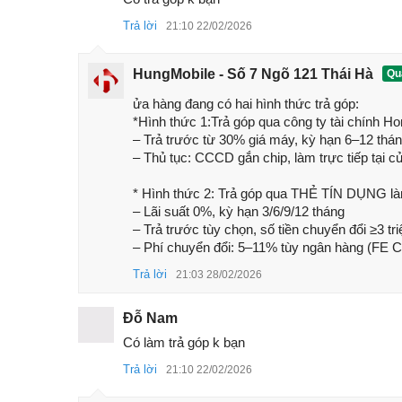
- 256GB/12GB RAM
Trả lời
21:10 22/02/2026
- 256GB/16GB RAM
RAM và ROM
HungMobile - Số 7 Ngõ 121 Thái Hà
Quả
- 512GB/12GB RAM
ửa hàng đang có hai hình thức trả góp:

- 512GB/16GB RAM
*Hình thức 1:Trả góp qua công ty tài chính H
– Trả trước từ 30% giá máy, kỳ hạn 6–12 tháng
Hệ điều hành
Android 15, giao diện Col
– Thủ tục: CCCD gắn chip, làm trực tiếp tại c
- Chính: 50 MP, f/1.8,
PDA
* Hình thức 2: Trả góp qua THẺ TÍN DỤNG là
Camera sau
- Góc siêu rộng: 8 MP, f/2.2
– Lãi suất 0%, kỳ hạn 3/6/9/12 tháng

– Trả trước tùy chọn, số tiền chuyển đổi ≥3 tr
Camera trước
50 MP, f/2.0, hỗ trợ HDR,
– Phí chuyển đổi: 5–11% tùy ngân hàng (FE Cre
Pin, sạc
5600 mAh, hỗ trợ sạc nha
Trả lời
21:03 28/02/2026
Bảo mật
Cảm biến vân tay dưới mà
Đỗ Nam
Màu sắc
Đen, Tím, Xanh
Có làm trả góp k bạn
1. Đánh giá Oppo Reno13 5G mới nhấ
Trả lời
21:10 22/02/2026
1.1 Đánh giá thiết kế Oppo Reno13 5G