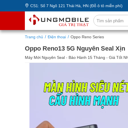
CS1: Số 7 Ngõ 121 Thái Hà, HN (Đỗ ô tô miễn phí)
Trang chủ
Điện thoại
Oppo Reno Series
Oppo Reno13 5G Nguyên Seal Xịn
Máy Mới Nguyên Seal - Bảo Hành 15 Tháng - Giá Tốt N
16/256GB
12/512GB
16
9,790,000 ₫
9,090,000 ₫
10,9