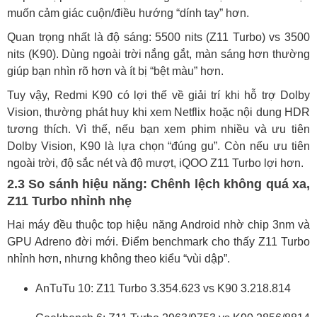
muốn cảm giác cuộn/điều hướng “dính tay” hơn.
Quan trọng nhất là độ sáng: 5500 nits (Z11 Turbo) vs 3500
nits (K90). Dùng ngoài trời nắng gắt, màn sáng hơn thường
giúp bạn nhìn rõ hơn và ít bị “bệt màu” hơn.
Tuy vậy, Redmi K90 có lợi thế về giải trí khi hỗ trợ Dolby
Vision, thường phát huy khi xem Netflix hoặc nội dung HDR
tương thích. Vì thế, nếu bạn xem phim nhiều và ưu tiên
Dolby Vision, K90 là lựa chọn “đúng gu”. Còn nếu ưu tiên
ngoài trời, độ sắc nét và độ mượt, iQOO Z11 Turbo lợi hơn.
2.3 So sánh hiệu năng: Chênh lệch không quá xa,
Z11 Turbo nhỉnh nhẹ
Hai máy đều thuộc top hiệu năng Android nhờ chip 3nm và
GPU Adreno đời mới. Điểm benchmark cho thấy Z11 Turbo
nhỉnh hơn, nhưng không theo kiểu “vùi dập”.
AnTuTu 10: Z11 Turbo 3.354.623 vs K90 3.218.814