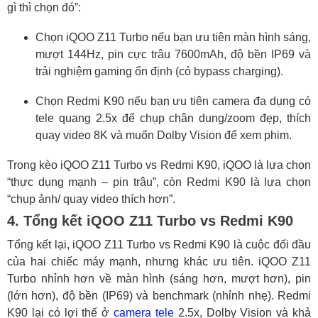
gì thì chọn đó”:
Chọn iQOO Z11 Turbo nếu bạn ưu tiên màn hình sáng,
mượt 144Hz, pin cực trâu 7600mAh, độ bền IP69 và
trải nghiệm gaming ổn định (có bypass charging).
Chọn Redmi K90 nếu bạn ưu tiên camera đa dụng có
tele quang 2.5x để chụp chân dung/zoom đẹp, thích
quay video 8K và muốn Dolby Vision để xem phim.
Trong kèo iQOO Z11 Turbo vs Redmi K90, iQOO là lựa chọn
“thực dụng mạnh – pin trâu”, còn Redmi K90 là lựa chọn
“chụp ảnh/ quay video thích hơn”.
4. Tổng kết iQOO Z11 Turbo vs Redmi K90
Tổng kết lại, iQOO Z11 Turbo vs Redmi K90 là cuộc đối đầu
của hai chiếc máy mạnh, nhưng khác ưu tiên. iQOO Z11
Turbo nhỉnh hơn về màn hình (sáng hơn, mượt hơn), pin
(lớn hơn), độ bền (IP69) và benchmark (nhỉnh nhẹ). Redmi
K90 lại có lợi thế ở
camera tele
2.5x, Dolby Vision và khả