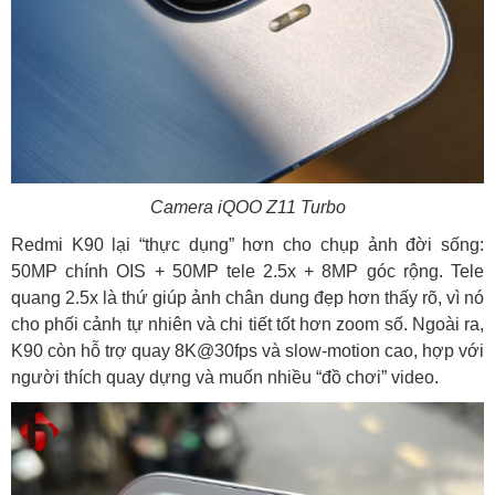
Camera iQOO Z11 Turbo
Redmi K90 lại “thực dụng” hơn cho chụp ảnh đời sống:
50MP chính OIS + 50MP tele 2.5x + 8MP góc rộng. Tele
quang 2.5x là thứ giúp ảnh chân dung đẹp hơn thấy rõ, vì nó
cho phối cảnh tự nhiên và chi tiết tốt hơn zoom số. Ngoài ra,
K90 còn hỗ trợ quay 8K@30fps và slow-motion cao, hợp với
người thích quay dựng và muốn nhiều “đồ chơi” video.