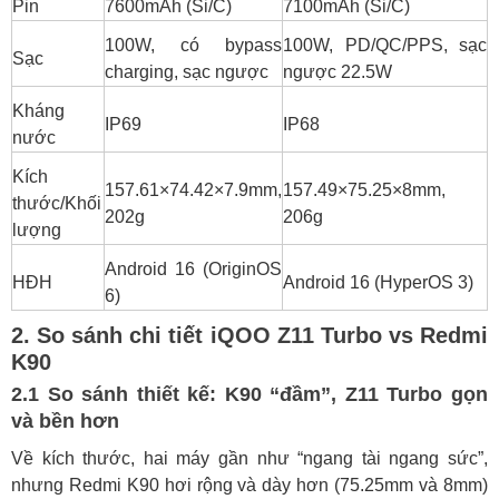
Pin
7600mAh (Si/C)
7100mAh (Si/C)
100W, có bypass
100W, PD/QC/PPS, sạc
Sạc
charging, sạc ngược
ngược 22.5W
Kháng
IP69
IP68
nước
Kích
157.61×74.42×7.9mm,
157.49×75.25×8mm,
thước/Khối
202g
206g
lượng
Android 16 (OriginOS
HĐH
Android 16 (HyperOS 3)
6)
2. So sánh chi tiết iQOO Z11 Turbo vs Redmi
K90
2.1 So sánh thiết kế: K90 “đầm”, Z11 Turbo gọn
và bền hơn
Về kích thước, hai máy gần như “ngang tài ngang sức”,
nhưng Redmi K90 hơi rộng và dày hơn (75.25mm và 8mm)