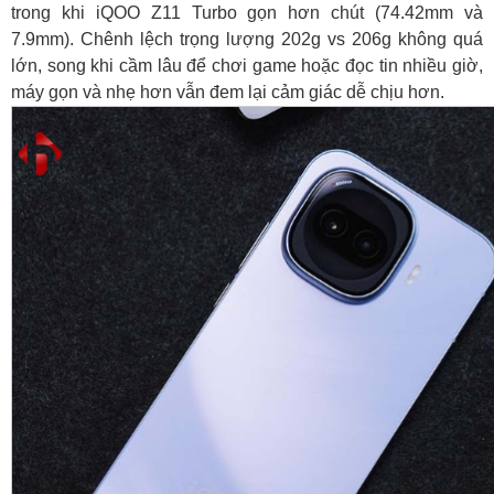
trong khi iQOO Z11 Turbo gọn hơn chút (74.42mm và
7.9mm). Chênh lệch trọng lượng 202g vs 206g không quá
lớn, song khi cầm lâu để chơi game hoặc đọc tin nhiều giờ,
máy gọn và nhẹ hơn vẫn đem lại cảm giác dễ chịu hơn.