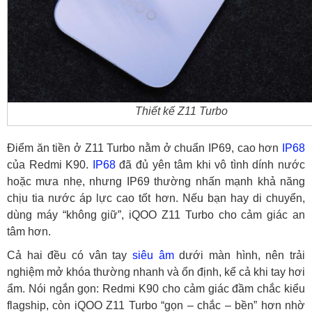
Thiết kế Z11 Turbo
Điểm ăn tiền ở Z11 Turbo nằm ở chuẩn IP69, cao hơn
IP68
của Redmi K90.
IP68
đã đủ yên tâm khi vô tình dính nước
hoặc mưa nhẹ, nhưng IP69 thường nhấn mạnh khả năng
chịu tia nước áp lực cao tốt hơn. Nếu bạn hay di chuyển,
dùng máy “không giữ”, iQOO Z11 Turbo cho cảm giác an
tâm hơn.
Cả hai đều có vân tay
siêu âm
dưới màn hình, nên trải
nghiệm mở khóa thường nhanh và ổn định, kể cả khi tay hơi
ẩm. Nói ngắn gọn: Redmi K90 cho cảm giác đầm chắc kiểu
flagship, còn iQOO Z11 Turbo “gọn – chắc – bền” hơn nhờ