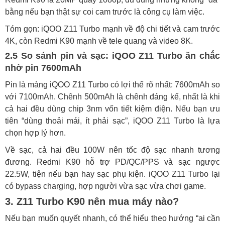
bằng nếu bạn thật sự coi cam trước là công cụ làm việc.
Tóm gọn: iQOO Z11 Turbo mạnh về độ chi tiết và cam trước
4K, còn Redmi K90 mạnh về tele quang và video 8K.
2.5 So sánh pin và sạc: iQOO Z11 Turbo ăn chắc
nhờ pin 7600mAh
Pin là mảng iQOO Z11 Turbo có lợi thế rõ nhất: 7600mAh so
với 7100mAh. Chênh 500mAh là chênh đáng kể, nhất là khi
cả hai đều dùng chip 3nm vốn tiết kiệm điện. Nếu bạn ưu
tiên “dùng thoải mái, ít phải sạc”, iQOO Z11 Turbo là lựa
chọn hợp lý hơn.
Về sạc, cả hai đều 100W nên tốc độ sạc nhanh tương
đương. Redmi K90 hỗ trợ PD/QC/PPS và sạc ngược
22.5W, tiện nếu bạn hay sạc phụ kiện. iQOO Z11 Turbo lại
có bypass charging, hợp người vừa sạc vừa chơi game.
3. Z11 Turbo K90 nên mua máy nào?
Nếu bạn muốn quyết nhanh, có thể hiểu theo hướng “ai cần