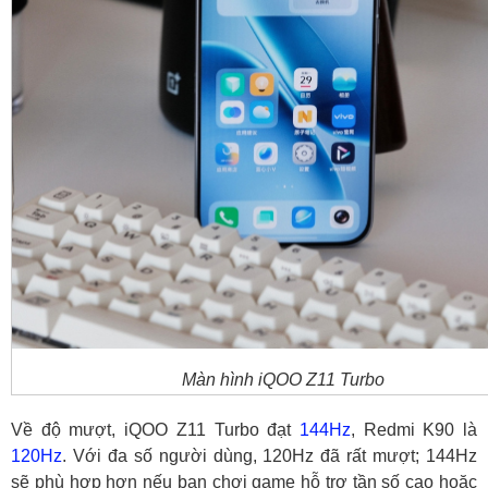
Màn hình iQOO Z11 Turbo
Về độ mượt, iQOO Z11 Turbo đạt
144Hz
, Redmi K90 là
120Hz
. Với đa số người dùng, 120Hz đã rất mượt; 144Hz
sẽ phù hợp hơn nếu bạn chơi game hỗ trợ tần số cao hoặc