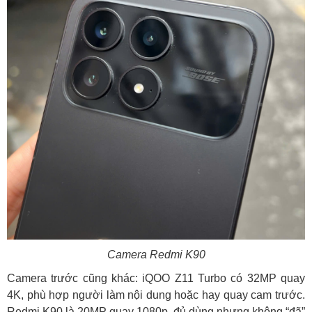
Camera Redmi K90
Camera trước cũng khác: iQOO Z11 Turbo có 32MP quay
4K, phù hợp người làm nội dung hoặc hay quay cam trước.
Redmi K90 là 20MP quay 1080p, đủ dùng nhưng không “đã”