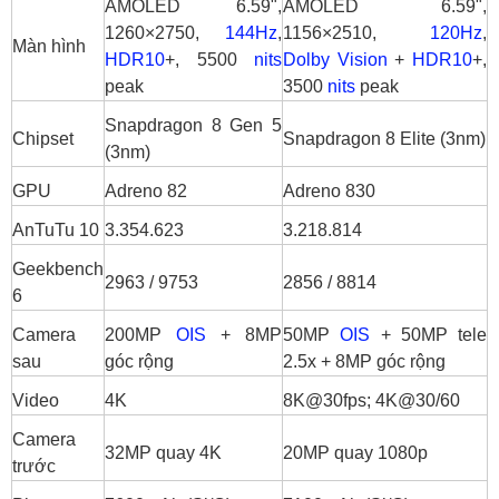
2.4 So sánh camera: 200MP “chi tiết”, K90
AMOLED 6.59",
AMOLED 6.59",
“đa dụng” nhờ tele 2.5x và 8K
1260×2750,
144Hz
,
1156×2510,
120Hz
,
Màn hình
2.5 So sánh pin và sạc: iQOO Z11 Turbo
HDR10
+, 5500
nits
Dolby Vision
+
HDR10
+,
ăn chắc nhờ pin 7600mAh
peak
3500
nits
peak
3. Z11 Turbo K90 nên mua máy nào?
Snapdragon 8 Gen 5
Chipset
Snapdragon 8 Elite (3nm)
4. Tổng kết iQOO Z11 Turbo vs Redmi K90
(3nm)
GPU
Adreno 82
Adreno 830
AnTuTu 10
3.354.623
3.218.814
Geekbench
2963 / 9753
2856 / 8814
6
Camera
200MP
OIS
+ 8MP
50MP
OIS
+ 50MP tele
sau
góc rộng
2.5x + 8MP góc rộng
Video
4K
8K@30fps; 4K@30/60
Camera
32MP quay 4K
20MP quay 1080p
trước