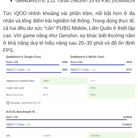
Geekbench 6: Z11 Turbo 2963/9753 vs K90 2856/8814
Tức iQOO nhỉnh khoảng vài phần trăm, nổi bật hơn ở đa
nhân và tổng điểm trải nghiệm hệ thống. Trong dùng thực tế,
cả hai đều dư sức “cân” PUBG Mobile, Liên Quân ở thiết lập
cao. Với game nặng như Genshin, sự khác biệt thường nằm
ở khả năng duy trì hiệu năng sau 20–30 phút và độ ổn định
FPS.