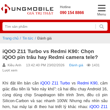
Hotline
090 154 8866
Menu
Trang chủ
Tin tức
Đánh giá
iQOO Z11 Turbo vs Redmi K90: Chọn
iQOO pin trâu hay Redmi camera tele?
Kiều Anh
13:42:40 PM 23/02/2026
Đánh giá
1431
Lượt xem
Khi đặt lên bàn cân
iQOO Z11 Turbo
vs
Redmi K90
, cảm
giác đầu tiên là “kèo này khó”: cả hai đều chạy Android 16,
cùng dùng chip Snapdragon tiến trình 3nm, đều có pin
Silicon-Carbon và sạc nhanh 100W. Nhưng nếu nhìn sâu
hơn, hai máy lại đi theo hai triết lý khác nhau:
iQOO Z11