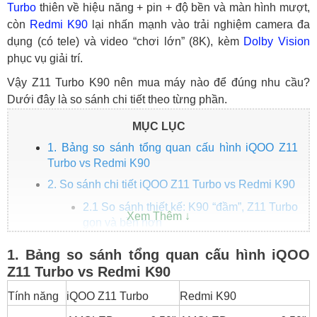
Turbo
thiên về hiệu năng + pin + độ bền và màn hình mượt,
còn
Redmi K90
lại nhấn mạnh vào trải nghiệm camera đa
dụng (có tele) và video “chơi lớn” (8K), kèm
Dolby Vision
phục vụ giải trí.
Vậy Z11 Turbo K90 nên mua máy nào để đúng nhu cầu?
Dưới đây là so sánh chi tiết theo từng phần.
MỤC LỤC
1. Bảng so sánh tổng quan cấu hình iQOO Z11
Turbo vs Redmi K90
2. So sánh chi tiết iQOO Z11 Turbo vs Redmi K90
2.1 So sánh thiết kế: K90 “đầm”, Z11 Turbo
gọn và bền hơn
2.2 So sánh màn hình: Z11 Turbo sáng và
1. Bảng so sánh tổng quan cấu hình iQOO
mượt hơn, K90 có Dolby Vision
Z11 Turbo vs Redmi K90
2.3 So sánh hiệu năng: Chênh lệch không
Tính năng
iQOO Z11 Turbo
quá xa, Z11 Turbo nhỉnh nhẹ
Redmi K90