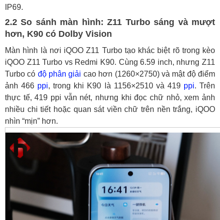
IP69.
2.2 So sánh màn hình: Z11 Turbo sáng và mượt
hơn, K90 có Dolby Vision
Màn hình là nơi iQOO Z11 Turbo tạo khác biệt rõ trong kèo
iQOO Z11 Turbo vs Redmi K90. Cùng 6.59 inch, nhưng Z11
Turbo có
độ phân giải
cao hơn (1260×2750) và mật độ điểm
ảnh 466
ppi
, trong khi K90 là 1156×2510 và 419
ppi
. Trên
thực tế, 419 ppi vẫn nét, nhưng khi đọc chữ nhỏ, xem ảnh
nhiều chi tiết hoặc quan sát viền chữ trên nền trắng, iQOO
nhìn “mịn” hơn.