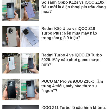
So sánh Oppo K12s vs iQOO Z10x:
Đâu mới là điện thoại pin trâu đáng
mua?
Redmi K80 Ultra vs iQOO Z10
Turbo Plus: Nên mua máy nào
trong tầm giá 9 triệu?
Redmi Turbo 4 vs iQOO Z9 Turbo
2025: Máy nào chơi game mượt
hơn?
POCO M7 Pro vs iQOO Z10x: Tầm
trung 4 triệu, máy nào thực sự
“ngon”?
iQOO Z11 Turbo lộ cấu hình khủng: