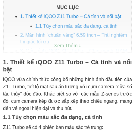
MỤC LỤC
1. Thiết kế iQOO Z11 Turbo – Cá tính và nổi bật
1.1 Tùy chọn màu sắc đa dạng, cá tính
2. Màn hình “chuẩn vàng” 6.59 inch – Trải nghiệm
thị giác tối ưu
3. Cấu hình iQOO Z11 Turbo – Chip mạnh, RAM
lớn, bộ nhớ siêu nhanh
1. Thiết kế iQOO Z11 Turbo – Cá tính và nổi
3.1 Thông số kỹ thuật dự kiến:
bật
4. Camera siêu nét 200MP – Sẵn sàng cho mọi
iQOO vừa chính thức công bố những hình ảnh đầu tiên của
bức ảnh
Z11 Turbo, tiết lộ mặt sau ấn tượng với cụm camera “cửa sổ
5. Tính năng cao cấp trên Z11 Turbo – Có gì đáng
tàu thủy” độc đáo. Khác biệt so với các mẫu Z-series trước
chú ý?
đó, cụm camera kép được sắp xếp theo chiều ngang, mang
6. Giá bán iQOO Z11 Turbo – Có đáng mua?
đến vẻ ngoài hiện đại và thu hút.
Mua iQOO Z11 Turbo tại HungMobile – Lựa chọn
1.1 Tùy chọn màu sắc đa dạng, cá tính
thông minh
Z11 Turbo sẽ có 4 phiên bản màu sắc trẻ trung: