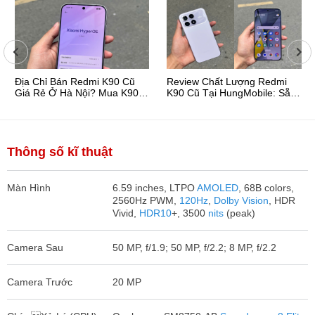
Địa Chỉ Bán Redmi K90 Cũ
Review Chất Lượng Redmi
Giá Rẻ Ở Hà Nội? Mua K90
K90 Cũ Tại HungMobile: Sẵn
Cũ Ở Đâu Uy Tín?
Tiếng Việt, Đẹp Như ...
Thông số kĩ thuật
Màn Hình
6.59 inches, LTPO
AMOLED
, 68B colors,
2560Hz PWM,
120Hz
,
Dolby Vision
, HDR
Vivid,
HDR10
+, 3500
nits
(peak)
Camera Sau
50 MP, f/1.9; 50 MP, f/2.2; 8 MP, f/2.2
Camera Trước
20 MP