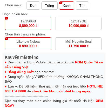
Chọn màu:
Đen
Trắng
Xanh
Tím
Chọn phiên bản:
12/256GB
12/512GB
8,890,000 ₫
10,090,000 ₫
Chọn tình trạng sản phẩm:
Likenew Nobox
Mới Nguyên Seal
8.890.000 ₫
11.790.000 ₫
Khuyến mãi thêm:
♦
Duy nhất tại HungMobile: Bán giải pháp cài
ROM Quốc Tế có
sẵn Tiếng Việt
♦
H
àng dùng lướt
đẹp như mới
♦
Dùng ngân hàng/VNIED bình thường, KHÔNG CHẬM THÔNG
BÁO
♦
Lưu ý: Để tiết kiệm thời gian, KH hãy gọi trực tiếp
HOTLINE:
090 154 8866
để
check tồn kho mới nhất trong ngày
.
------------------------------------
Dịch vụ thay màn hình chính hãng giá tốt nhất Hà Nội:
XEM
NGAY