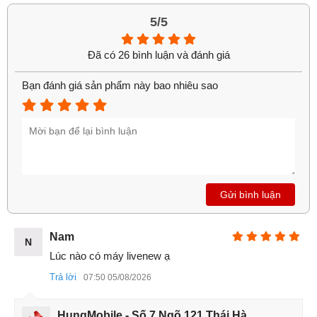
sang trọng và khác biệt. Khung viền kim loại chắc chắn, mặt
5/5
lưng được hoàn thiện tỉ mỉ với hiệu ứng ánh sáng cao cấp,
giúp Redmi K90 vừa mang nét trẻ trung, vừa thể hiện sự
Đã có 26 bình luận và đánh giá
cao cấp của dòng flagship.
Bạn đánh giá sản phẩm này bao nhiêu sao
Gửi bình luận
Nam
N
Lúc nào có máy livenew ạ
Trả lời
07:50 05/08/2026
HungMobile - Số 7 Ngõ 121 Thái Hà