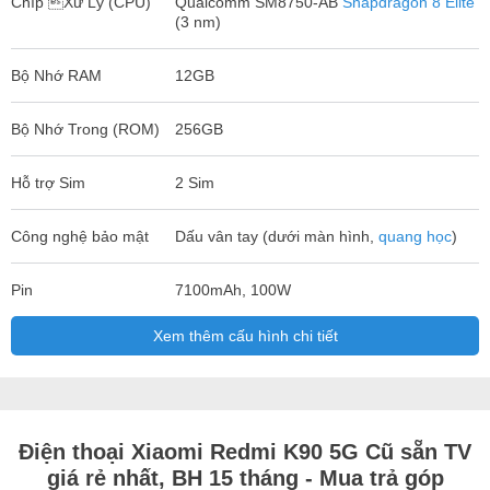
Chíp Xử Lý (CPU)
Qualcomm SM8750-AB
Snapdragon 8 Elite
(3 nm)
Bộ Nhớ RAM
12GB
Bộ Nhớ Trong (ROM)
256GB
Hỗ trợ Sim
2 Sim
Công nghệ bảo mật
Dấu vân tay (dưới màn hình,
quang học
)
Pin
7100mAh, 100W
Xem thêm cấu hình chi tiết
Điện thoại Xiaomi Redmi K90 5G Cũ sẵn TV
giá rẻ nhất, BH 15 tháng - Mua trả góp