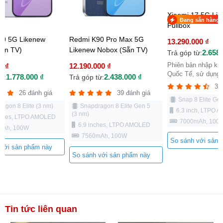
Xiaomi 17 5G Li
Đang sẵn hàng
Fullbox
90 5G Likenew
Redmi K90 Pro Max 5G
13.290.000 ₫
Sẵn TV)
Likenew Nobox (Sẵn TV)
2.658.
Trả góp từ:
Phiên bản nhập khẩ
0 ₫
12.190.000 ₫
Quốc Tế, sử dụng .
1.778.000 ₫
2.438.000 ₫
ừ:
Trả góp từ:
38
26 đánh giá
39 đánh giá
Snap 8 Elite Ge
agon 8 Elite (3 nm)
Snapdragon 8 Elite Gen 5
6.3 inch, LTPO
(3 nm)
nches, LTPO AMOLED
7000mAh, 100
6.9 inches, LTPO AMOLED
mAh, 100W
7560mAh, 100W
So sánh với sản 
 với sản phẩm này
So sánh với sản phẩm này
Tin tức liên quan