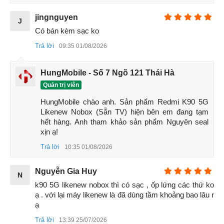
jingnguyen
J
Có bán kèm sạc ko
Trả lời
09:35 01/08/2026
HungMobile - Số 7 Ngõ 121 Thái Hà
Quản trị viên
HungMobile chào anh. Sản phẩm Redmi K90 5G 
Likenew Nobox (Sẵn TV) hiện bên em đang tạm 
hết hàng. Anh tham khảo sản phẩm Nguyên seal 
xịn ạ!
Trả lời
10:35 01/08/2026
Nguyễn Gia Huy
N
k90 5G likenew nobox thì có sạc , ốp lứng các thứ ko 
ạ . với lại máy likenew là đã dùng tầm khoảng bao lâu r 
ạ
Redmi K90 5G Cũ
Trả lời
13:39 25/07/2026