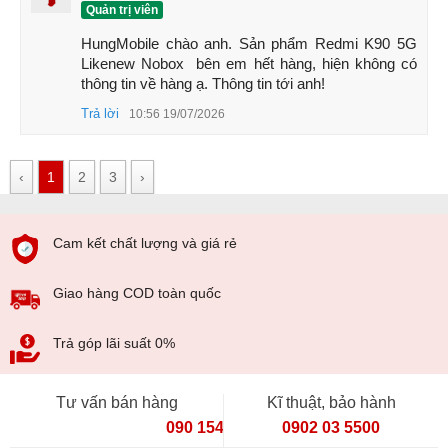
Với Genshin Impact, máy duy trì 60fps trung bình, công
Quản trị viên
suất 4W và nhiệt độ tối đa 41.9°C.
HungMobile chào anh. Sản phẩm Redmi K90 5G 
Likenew Nobox  bên em hết hàng, hiện không có 
Ở tựa game nặng Honkai Impact 3rd, máy đạt 57.7fps
thông tin về hàng ạ. Thông tin tới anh!
trung bình, công suất 6.7W và nhiệt độ cao nhất
47.2°C.
Trả lời
10:56 19/07/2026
Nhờ khả năng kiểm soát nhiệt độ tốt và tản nhiệt hiệu quả,
‹
1
2
3
›
Redmi K90 mang lại trải nghiệm gaming cực kỳ mượt mà,
ổn định và dễ chịu – phù hợp với cả game thủ chuyên
nghiệp.
Cam kết chất lượng và giá rẻ
Giao hàng COD toàn quốc
Trả góp lãi suất 0%
Tư vấn bán hàng
Kĩ thuật, bảo hành
090 154 8866
0902 03 5500