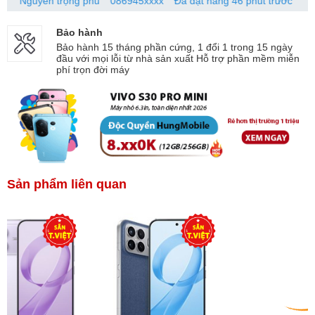
yễn trọng phú
086945xxxx
Đã đặt hàng 46 phút trước
Bảo hành
Bảo hành 15 tháng phần cứng, 1 đổi 1 trong 15 ngày
đầu với mọi lỗi từ nhà sản xuất Hỗ trợ phần mềm miễn
phí trọn đời máy
Sản phẩm liên quan