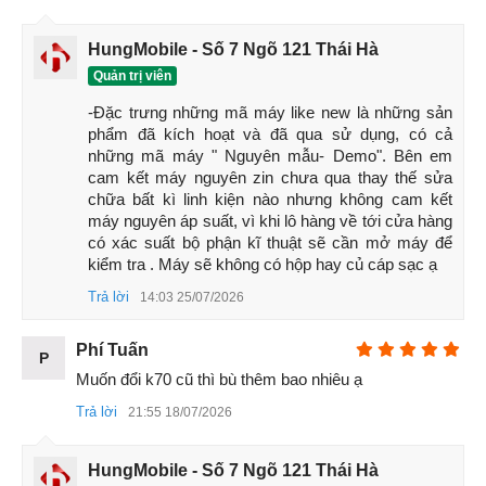
Trải nghiệm thực tế cho thấy, khả năng hiển thị màu sắc trên
Redmi K90 rất trung thực, độ tương phản cao và góc nhìn
HungMobile - Số 7 Ngõ 121 Thái Hà
rộng. Khi xem phim hay chơi game, màu sắc hiển thị rực rỡ
Quản trị viên
nhưng không bị quá bão hòa, mang lại cảm giác dễ chịu cho
mắt. Đây thực sự là một trong những màn hình xuất sắc nhất
-Đặc trưng những mã máy like new là những sản 
trong tầm giá của Redmi.
phẩm đã kích hoạt và đã qua sử dụng, có cả 
những mã máy " Nguyên mẫu- Demo". Bên em 
1.3 Đánh giá hiệu năng Redmi K90
cam kết máy nguyên zin chưa qua thay thế sửa 
chữa bất kì linh kiện nào nhưng không cam kết 
Hiệu năng chính là điểm nổi bật nhất của Redmi K90. Máy
máy nguyên áp suất, vì khi lô hàng về tới cửa hàng 
được trang bị chip Snapdragon 8 Extreme Edition, cho điểm
có xác suất bộ phận kĩ thuật sẽ cần mở máy để 
số AnTuTu đạt gần 3.33 triệu điểm và GeekBench 6 đạt
kiểm tra . Máy sẽ không có hộp hay củ cáp sạc ạ
2763 điểm đơn nhân – 9336 điểm đa nhân, thể hiện sức
Trả lời
14:03 25/07/2026
mạnh vượt trội so với các đối thủ cùng phân khúc.
Trong bài test game thực tế:
Phí Tuấn
P
Muốn đổi k70 cũ thì bù thêm bao nhiêu ạ
Khi chơi
Honor
of Kings ở 120fps, Redmi K90 duy trì
Trả lời
21:55 18/07/2026
ổn định suốt 30 phút, mức tiêu thụ điện năng chỉ 3.4W
và nhiệt độ tối đa 39.1°C.
HungMobile - Số 7 Ngõ 121 Thái Hà