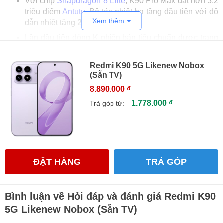
Với chip
Snapdragon 8 Elite
, K90 Pro Max đạt hơn 3.2
triệu điểm
Antutu
. Bộ tản nhiệt ba tầng đầu tiên với độ
Xem thêm
dẫn nhiệt tăng 200%.
Lần đầu tiên dòng K phiên bản tiêu chuẩn được trang
bị
camera tele
2.5x kết hợp cùng camera chính Light
Hunter 800 và góc siêu rộng.
Redmi K90 5G Likenew Nobox
Năm nay REDMI hợp tác cùng BOSE với loa đối xứng
(Sẵn TV)
1115F kép, hỗ trợ điều chỉnh 15 cấp độ và Dolby
8.890.000 ₫
Atmos.
1.778.000 ₫
Trả góp từ:
Dung lượng pin lớn 7.100mAh với sạc nhanh 100W
tương thích với PPS 100SW. Khả năng chống nước
IP68
/IP69 và công nghệ Wet Touch 2.0 đảm bảo tính
thực dụng tối đa.
1. Đánh giá Redmi K90 mới nhất 2025
ĐẶT HÀNG
TRẢ GÓP
1.1 Đánh giá thiết kế Redmi K90
Redmi K90 2025 mang đến thiết kế tinh tế và hiện đại bậc
Bình luận về Hỏi đáp và đánh giá Redmi K90
nhất trong lịch sử dòng K. Phiên bản tiêu chuẩn gây ấn
5G Likenew Nobox (Sẵn TV)
tượng với màu xanh nước biển độc quyền, tạo cảm giác