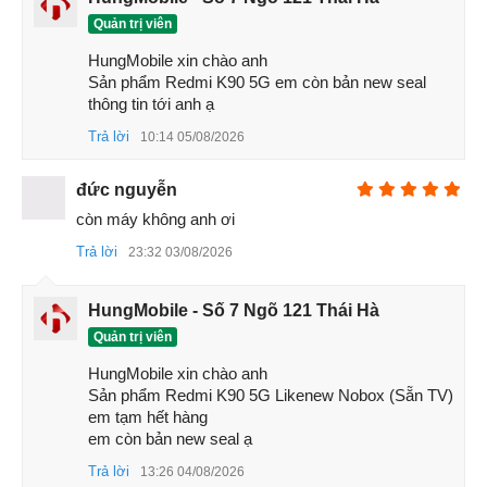
Quản trị viên
HungMobile xin chào anh 

Sản phẩm Redmi K90 5G em còn bản new seal 

Redmi K90 5G Cũ
thông tin tới anh ạ
Cụm camera sau được bố trí gọn gàng trong khung hình
Trả lời
10:14 05/08/2026
tròn, vừa giữ được tính thẩm mỹ, vừa tối ưu cho trải nghiệm
chụp ảnh. Redmi K90 được xem là phiên bản cân bằng
đức nguyễn
hoàn hảo giữa tính thẩm mỹ và độ bền, phù hợp cho người
còn máy không anh ơi
dùng muốn sở hữu một chiếc máy mạnh mẽ nhưng vẫn có
Trả lời
23:32 03/08/2026
phong cách riêng.
1.2 Đánh giá màn hình/hiển thị Redmi K90
HungMobile - Số 7 Ngõ 121 Thái Hà
Redmi K90 được trang bị màn hình OLED 6.59 inch sử
Quản trị viên
dụng tấm nền Huaxing M10, tương tự như bản K90 Pro Max
HungMobile xin chào anh 

cao cấp. Màn hình có
độ phân giải
1.5K, hỗ trợ tần số quét
Sản phẩm Redmi K90 5G Likenew Nobox (Sẵn TV) 
cao và độ sáng ấn tượng, giúp mang lại hình ảnh mượt mà,
em tạm hết hàng 

em còn bản new seal ạ
sắc nét trong mọi điều kiện ánh sáng.
Trả lời
13:26 04/08/2026