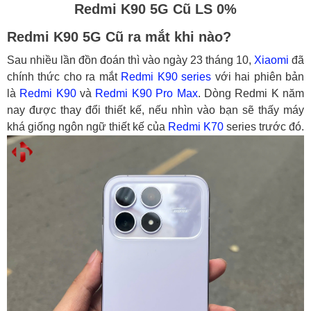
Redmi K90 5G Cũ LS 0%
Redmi K90 5G Cũ ra mắt khi nào?
Sau nhiều lần đồn đoán thì vào ngày 23 tháng 10,
Xiaomi
đã
chính thức cho ra mắt
Redmi K90 series
với hai phiên bản
là
Redmi K90
và
Redmi K90 Pro Max
. Dòng Redmi K năm
nay được thay đổi thiết kế, nếu nhìn vào bạn sẽ thấy máy
khá giống ngôn ngữ thiết kế của
Redmi K70
series trước đó.