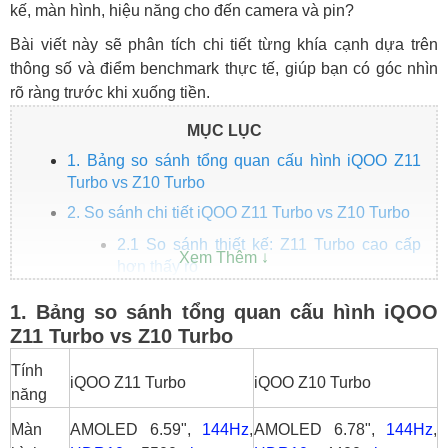
kế, màn hình, hiệu năng cho đến camera và pin?
Bài viết này sẽ phân tích chi tiết từng khía cạnh dựa trên
thông số và điểm benchmark thực tế, giúp bạn có góc nhìn
rõ ràng trước khi xuống tiền.
MỤC LỤC
1. Bảng so sánh tổng quan cấu hình iQOO Z11
Turbo vs Z10 Turbo
2. So sánh chi tiết iQOO Z11 Turbo vs Z10 Turbo
2.1 So sánh thiết kế: Z11 Turbo cao cấp
hơn thấy rõ
2.2 So sánh màn hình: Độ sáng và độ sắc
1. Bảng so sánh tổng quan cấu hình iQOO
nét tạo khác biệt
Z11 Turbo vs Z10 Turbo
2.3 So sánh hiệu năng: Chênh lệch gần
Tính
gấp đôi
iQOO Z11 Turbo
iQOO Z10 Turbo
năng
2.4 So sánh camera: 200MP tạo khác biệt
thực sự
Màn
AMOLED 6.59",
144Hz
,
AMOLED 6.78",
144Hz
,