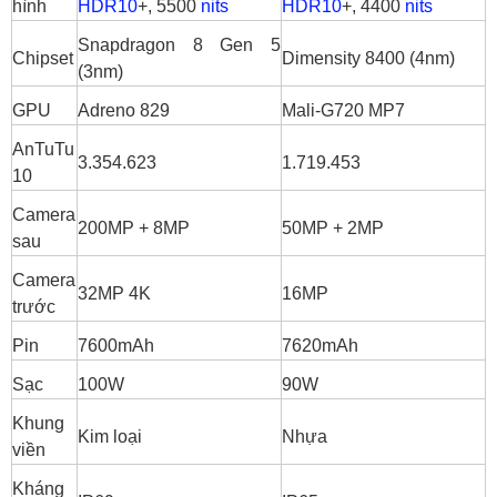
2.5 So sánh pin và sạc: Gần như ngang
hình
HDR10
+, 5500
nits
HDR10
+, 4400
nits
nhau nhưng Z11 Turbo linh hoạt hơn
Snapdragon 8 Gen 5
Chipset
Dimensity 8400 (4nm)
3. Nên mua iQOO Z11 Turbo hay iQOO Z10
(3nm)
Turbo?
GPU
Adreno 829
Mali-G720 MP7
iQOO Z11 Turbo mạnh ở:
AnTuTu
iQOO Z10 Turbo phù hợp nếu:
3.354.623
1.719.453
10
4. Tổng kết iQOO Z11 Turbo vs Z10 Turbo
Camera
200MP + 8MP
50MP + 2MP
sau
Camera
32MP 4K
16MP
trước
Pin
7600mAh
7620mAh
Sạc
100W
90W
Khung
Kim loại
Nhựa
viền
Kháng