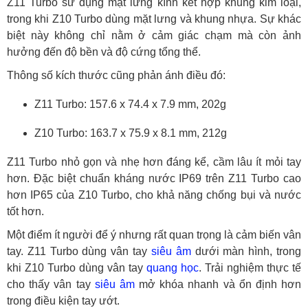
Z11 Turbo sử dụng mặt lưng kính kết hợp khung kim loại,
trong khi Z10 Turbo dùng mặt lưng và khung nhựa. Sự khác
biệt này không chỉ nằm ở cảm giác chạm mà còn ảnh
hưởng đến độ bền và độ cứng tổng thể.
Thông số kích thước cũng phản ánh điều đó:
Z11 Turbo: 157.6 x 74.4 x 7.9 mm, 202g
Z10 Turbo: 163.7 x 75.9 x 8.1 mm, 212g
Z11 Turbo nhỏ gọn và nhẹ hơn đáng kể, cầm lâu ít mỏi tay
hơn. Đặc biệt chuẩn kháng nước IP69 trên Z11 Turbo cao
hơn IP65 của Z10 Turbo, cho khả năng chống bụi và nước
tốt hơn.
Một điểm ít người để ý nhưng rất quan trọng là cảm biến vân
tay. Z11 Turbo dùng vân tay
siêu âm
dưới màn hình, trong
khi Z10 Turbo dùng vân tay
quang học
. Trải nghiệm thực tế
cho thấy vân tay
siêu âm
mở khóa nhanh và ổn định hơn
trong điều kiện tay ướt.