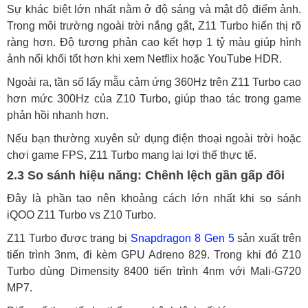
Sự khác biệt lớn nhất nằm ở độ sáng và mật độ điểm ảnh.
Trong môi trường ngoài trời nắng gắt, Z11 Turbo hiển thị rõ
ràng hơn. Độ tương phản cao kết hợp 1 tỷ màu giúp hình
ảnh nổi khối tốt hơn khi xem Netflix hoặc YouTube HDR.
Ngoài ra, tần số lấy mẫu cảm ứng 360Hz trên Z11 Turbo cao
hơn mức 300Hz của Z10 Turbo, giúp thao tác trong game
phản hồi nhanh hơn.
Nếu bạn thường xuyên sử dụng điện thoại ngoài trời hoặc
chơi game FPS, Z11 Turbo mang lại lợi thế thực tế.
2.3 So sánh hiệu năng: Chênh lệch gần gấp đôi
Đây là phần tạo nên khoảng cách lớn nhất khi so sánh
iQOO Z11 Turbo vs Z10 Turbo.
Z11 Turbo được trang bị
Snapdragon 8 Gen 5
sản xuất trên
tiến trình 3nm, đi kèm GPU Adreno 829. Trong khi đó Z10
Turbo dùng Dimensity 8400 tiến trình 4nm với Mali-G720
MP7.