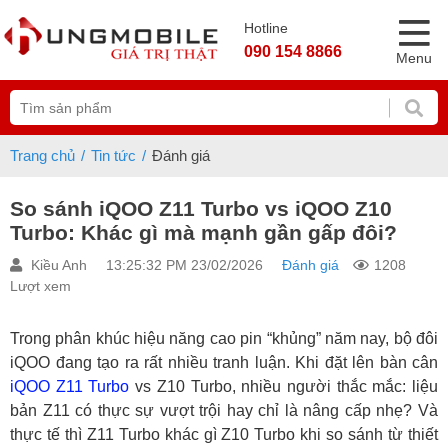
Hotline
090 154 8866
Menu
Trang chủ
Tin tức
Đánh giá
So sánh iQOO Z11 Turbo vs iQOO Z10
Turbo: Khác gì mà mạnh gần gấp đôi?
Kiều Anh
13:25:32 PM 23/02/2026
Đánh giá
1208
Lượt xem
Trong phân khúc hiệu năng cao pin “khủng” năm nay, bộ đôi
iQOO đang tạo ra rất nhiều tranh luận. Khi đặt lên bàn cân
iQOO Z11 Turbo
vs Z10 Turbo, nhiều người thắc mắc: liệu
bản Z11 có thực sự vượt trội hay chỉ là nâng cấp nhẹ? Và
thực tế thì Z11 Turbo khác gì Z10 Turbo khi so sánh từ thiết