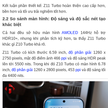
Kết luận phần thiết kế: Z11 Turbo hoàn thiện cao cấp hơn,
bền hơn và tối ưu trải nghiệm tốt hơn.
2.2 So sánh màn hình: Độ sáng và độ sắc nét tạo
khác biệt
Cả hai đều sở hữu màn hình
AMOLED
144Hz hỗ trợ
HDR10+, nhưng khi phân tích kỹ hơn, ta thấy Z11 Turbo
khác gì Z10 Turbo khá rõ.
Z11 Turbo có kích thước 6.59 inch,
độ phân giải
1260 x
2750 pixels, mật độ điểm ảnh 466
ppi
và độ sáng HDR peak
lên tới 5500 nits. Trong khi đó Z10 Turbo có màn hình 6.78
inch,
độ phân giải
1260 x 2800 pixels, 453
ppi
và độ sáng tối
đa 4400 nits.