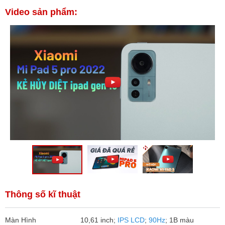
Video sản phẩm:
Thông số kĩ thuật
Màn Hình
10,61 inch;
IPS LCD
;
90Hz
; 1B màu