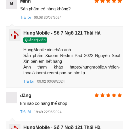
Minh
M
Sản phẩm có hàng không?
Trả lời
00:08 30/07/2024
HungMobile - Số 7 Ngõ 121 Thái Hà
Quản trị viên
HungMobile xin chào anh 

Mặt lưng Xiaomi Redmi Pad
Sản phẩm Xiaomi Redmi Pad 2022 Nguyên Seal 
Một điểm cộng về thiết kế là cụm 4 loa lớn ở phía trên và
Xịn bên em hết hàng 

Anh tham khảo https://hungmobile.vn/dien-
dưới máy. Với những người dùng đam mê chơi game hay
thoai/xiaomi-redmi-pad-se.html ạ
nghe nhạc thì thiết kế này quá hoàn hảo. Nút nguồn được
đặt ở phía trên máy còn khe đựng thẻ nhớ và nút âm lượng
Trả lời
09:02 03/08/2024
được đặt ở phía bên phải.
đăng
khi nào có hàng thế shop
Trả lời
19:49 22/06/2024
HungMobile - Số 7 Ngõ 121 Thái Hà