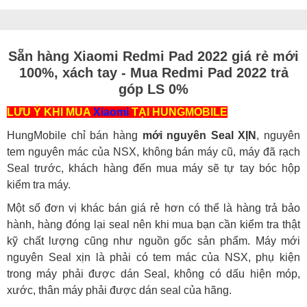
Sẵn hàng Xiaomi Redmi Pad 2022 giá rẻ mới
100%, xách tay - Mua Redmi Pad 2022 trả
góp LS 0%
LƯU Ý KHI MUA
Xiaomi
TẠI HUNGMOBILE
HungMobile chỉ bán hàng
mới nguyên Seal XỊN
, nguyên
tem nguyên mác của NSX, không bán máy cũ, máy đã rạch
Seal trước, khách hàng đến mua máy sẽ tự tay bóc hộp
kiểm tra máy.
Một số đơn vị khác bán giá rẻ hơn có thể là hàng trả bảo
hành, hàng đóng lại seal nên khi mua bạn cần kiểm tra thật
kỹ chất lượng cũng như nguồn gốc sản phẩm. Máy mới
nguyên Seal xịn là phải có tem mác của NSX, phụ kiện
trong máy phải được dán Seal, không có dấu hiện móp,
xước, thân máy phải được dán seal của hãng.