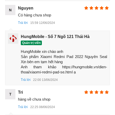
Nguyen
N
Có hàng chưa shop
Cạnh dưới Xiaomi Redmi Pad
Trả lời
15:59 12/06/2024
Màn hình
Máy tính bảng Redmi Pad có màn hình IPS LCD kích thước
HungMobile - Số 7 Ngõ 121 Thái Hà
10,61 inch với
độ phân giải
1200 x 2000 pixel. Màn hình này
Quản trị viên
có màu sắc sặc sỡ và sống động với hỗ trợ 1 tỷ màu, vì thể
HungMobile xin chào anh 

nó hiển thị không hề thua kém tấm nền
AMOLED
. Màn hình
Sản phẩm Xiaomi Redmi Pad 2022 Nguyên Seal 
này có tỷ lệ 5: 3 với mật độ điểm ảnh 220
ppi
. Dù có màu
Xịn bên em tạm hết hàng 

sắc rất tốt nhưng độ nét của Redmi Pad chỉ ở mức khá.
Anh tham khảo https://hungmobile.vn/dien-
thoai/xiaomi-redmi-pad-se.html ạ
Trả lời
22:00 13/06/2024
Tri
T
hàng về chưa shop
Trả lời
22:25 08/06/2024