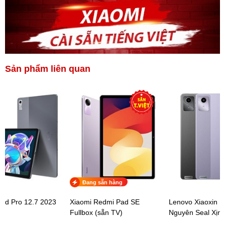
Sản phẩm liên quan
Đang sẵn hàng
ad Pro 12.7 2023
Xiaomi Redmi Pad SE
Lenovo Xiaoxin 
Fullbox (sẵn TV)
Nguyên Seal Xịn