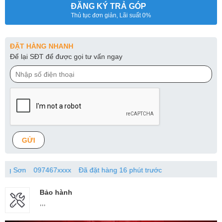
ĐĂNG KÝ TRẢ GÓP
Thủ tục đơn giản, Lãi suất 0%
ĐẶT HÀNG NHANH
Để lại SĐT để được gọi tư vấn ngay
GỬI
n
097467xxxx
Đã đặt hàng 16 phút trước
Bảo hành
,,,