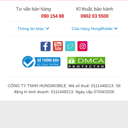
nặng thì có vẻ hơi quá sức của con chip này. Máy sử dụng
Tư vấn bán hàng
Kĩ thuật, bảo hành
hệ điều hành Android 12 và giao diện MIUI 14.
090 154 8866
0902 03 5500
Thông tin khác
Cửa hàng HungMobile
CÔNG TY TNHH HUNGMOBILE. Mã số thuế: 0111448213. Số
đăng kí kinh doanh: 0111448213. Ngày cấp 07/04/2026
Hiệu năng Xiaomi Redmi Pad
Ngoài ra, Redmi Pad còn có RAM 3GB, 4GB và 6GB với bộ
nhớ trong 64GB và 128GB. Máy cũng không gặp vấn đề về