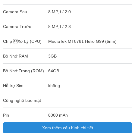
Camera Sau
8 MP, f / 2.0
Camera Trước
8 MP, f / 2.3
Chíp Xử Lý (CPU)
MediaTek MT8781 Helio G99 (6nm)
Bộ Nhớ RAM
3GB
Bộ Nhớ Trong (ROM)
64GB
Hỗ trợ Sim
không
Công nghệ bảo mật
Pin
8000 mAh
Xem thêm cấu hình chi tiết