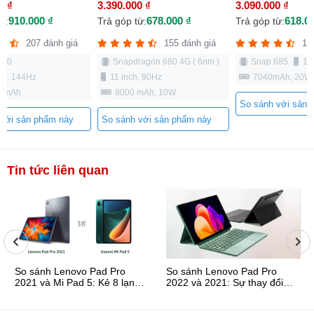
0 ₫
3.390.000 ₫
3.090.000 ₫
910.000 ₫
678.000 ₫
618.0
ừ:
Trả góp từ:
Trả góp từ:
207 đánh giá
155 đánh giá
12
870
Snapdragon 680 4G ( 6nm )
Snap 685
11
nch, 144Hz
11 inch, 90Hz
7040mAh, 20W
00mAh
8000 mAh, 10W
So sánh với sản 
 với sản phẩm này
So sánh với sản phẩm này
Tin tức liên quan
So sánh Lenovo Pad Pro
So sánh Lenovo Pad Pro
2021 và Mi Pad 5: Kẻ 8 lạng,
2022 và 2021: Sự thay đổi
người nửa cân?
liệu có tốt hơn?