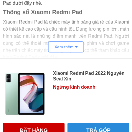
Pad dưới đây nhé.
Thông số Xiaomi Redmi Pad
Xiaomi Redmi Pad là chiếc máy tính bảng giá rẻ của Xiaomi
có thiết kế cao cấp và cấu hình tốt. Dung lượng pin lớn, màn
hình sắc nét là những điểm mạnh trên Redmi Pad. Người
dùng có thể thoải mái lướt web, xem phim và chơi game
Xem thêm
nhẹ trên chiếc máy tính bảng này. Bạn có thể tham khảo cấu
hình Redmi Pad dưới đây:
Thiết kế: Nhôm nguyên khối
Xiaomi Redmi Pad 2022 Nguyên
Màn hình: 10.61 inches,
IPS LCD
, màu 1B,
90Hz
, 400
Seal Xịn
nits
Ngừng kinh doanh
Độ phân giải: 1200 x 2000 pixel
Bộ xử lý: Mediatek MT8781 Helio G99 ( 6nm )
RAM/ROM: RAM 3 GB 64 GB, RAM 4 GB 128 GB,
RAM 6 GB 128 GB
Camera sau: 8 MP, f / 2.0, ( rộng ), AF
ĐẶT HÀNG
TRẢ GÓP