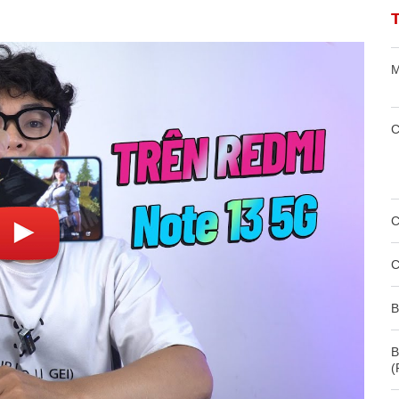
M
C
C
C
B
B
(