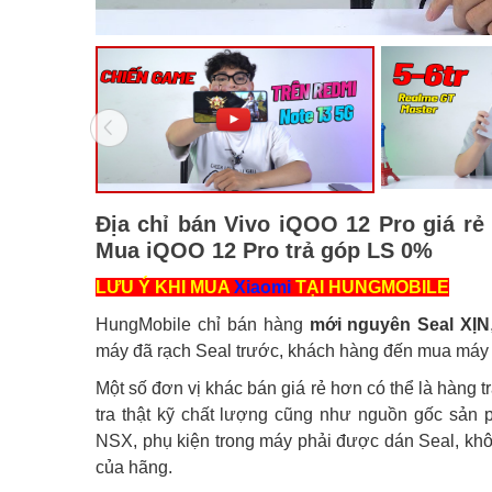
Địa chỉ bán Vivo iQOO 12 Pro giá rẻ
Mua iQOO 12 Pro trả góp LS 0%
LƯU Ý KHI MUA
Xiaomi
TẠI HUNGMOBILE
HungMobile chỉ bán hàng
mới nguyên Seal XỊN
máy đã rạch Seal trước, khách hàng đến mua máy s
Một số đơn vị khác bán giá rẻ hơn có thể là hàng 
tra thật kỹ chất lượng cũng như nguồn gốc sản
NSX, phụ kiện trong máy phải được dán Seal, kh
của hãng.