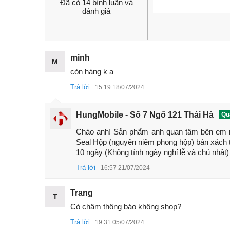
Đã có 14 bình luận và
đánh giá
minh
M
điện thoạ
còn hàng k ạ
Trong bài viết này hãy cùng HungMobile tổng hợp n
Trả lời
15:19 18/07/2024
iQOO 12 Pro nhé
1. Review cấu hình Vivo iQOO 12 Pro
HungMobile - Số 7 Ngõ 121 Thái Hà
Quả
Màn hình
Samsung
E7
AMOLED
6,78" 2K,
Chào anh! Sản phẩm anh quan tâm bên em n
1440Hz
Seal Hộp (nguyên niêm phong hộp) bản xách ta
10 ngày (Không tính ngày nghỉ lễ và chủ nhật)
Chip Snapdragon 8 thế hệ 3 GPU Adreno 75
Camera 50MP OV50H
OIS
+ 50MP siêu rộng
Trả lời
16:57 21/07/2024
thuật số 100x phía sau
Trang
Camera trước 16MP
T
Có chậm thông báo không shop?
Pin 5100mAh
Trả lời
19:31 05/07/2024
Sạc có dây 120W