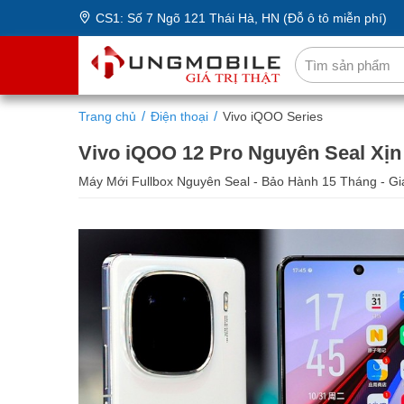
CS1: Số 7 Ngõ 121 Thái Hà, HN (Đỗ ô tô miễn phí)
Trang chủ
Điện thoại
Vivo iQOO Series
Vivo iQOO 12 Pro Nguyên Seal Xịn
Máy Mới Fullbox Nguyên Seal - Bảo Hành 15 Tháng - Gi
16/256GB
16/512GB
1
14,890,000 ₫
15,690,000 ₫
16,6