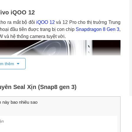
Vivo iQOO 12
cho ra mắt bộ đôi
iQOO 12
và 12 Pro cho thị truờng Trung
hoại đầu tiên đuợc trang bị con chip
Snapdragon 8 Gen 3
,
W và hệ thống camera tuyệt vời.
m thêm
yên Seal Xịn (Snap8 gen 3)
 này bao nhiêu sao