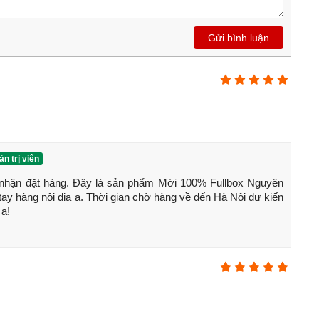
Gửi bình luận
i iQOO 12 Pro 5G
hững thông tin về cấu hình cũng như giá bán chi tiết của
n trị viên
 tốc độ làm mới
144Hz
, độ sáng tối đa 3000nits, độ mờ
hận đặt hàng. Đây là sản phẩm Mới 100% Fullbox Nguyên 
y hàng nội địa ạ. Thời gian chờ hàng về đến Hà Nội dự kiến 
 ạ!
0 RAM LPDDR5x và bộ lưu trữ UFS 4.0. Android 14
 + 64MP OV64B ống kính tele zoom quang 3x và zoom kỹ