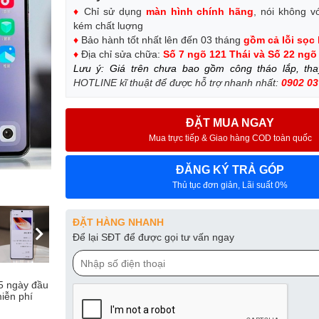
♦
Chỉ sử dụng
màn hình chính hãng
, nói không v
kém chất luợng
♦
Bảo hành tốt nhất lên đến 03 tháng
gồm cả lỗi sọc
♦
Địa chỉ sửa chữa:
Số 7 ngõ 121 Thái và Số 22 ngõ
Lưu ý: Giá trên chưa bao gồm công tháo lắp, th
HOTLINE kĩ thuật để được hỗ trợ nhanh nhất:
0902 03
ĐẶT MUA NGAY
Mua trực tiếp & Giao hàng COD toàn quốc
ĐĂNG KÝ TRẢ GÓP
Thủ tục đơn giản, Lãi suất 0%
ĐẶT HÀNG NHANH
Để lại SĐT để được gọi tư vấn ngay
15 ngày đầu
iễn phí