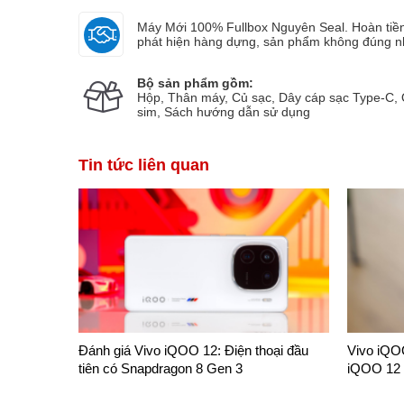
Máy Mới 100% Fullbox Nguyên Seal. Hoàn ti
phát hiện hàng dựng, sản phẩm không đúng n
Bộ sản phẩm gồm:
Hộp, Thân máy, Củ sạc, Dây cáp sạc Type-C,
phút trước
Hoàng đăng khoa
087683xxxx
Đã đặt hàng 
sim, Sách hướng dẫn sử dụng
Tin tức liên quan
Đánh giá Vivo iQOO 12: Điện thoại đầu
Vivo iQOO
tiên có Snapdragon 8 Gen 3
iQOO 12 g