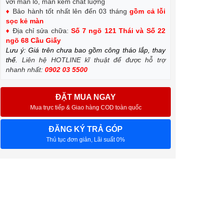
với màn lô, màn kém chất luợng
♦
Bảo hành tốt nhất lên đến 03 tháng
gồm cả lỗi
sọc kẻ màn
♦
Địa chỉ sửa chữa:
Số 7 ngõ 121 Thái và Số 22
ngõ 68 Cầu Giấy
Lưu ý: Giá trên chưa bao gồm công tháo lắp, thay
thế.
Liên hệ HOTLINE kĩ thuật để được hỗ trợ
nhanh nhất:
0902 03 5500
ĐẶT MUA NGAY
Mua trực tiếp & Giao hàng COD toàn quốc
ĐĂNG KÝ TRẢ GÓP
Thủ tục đơn giản, Lãi suất 0%