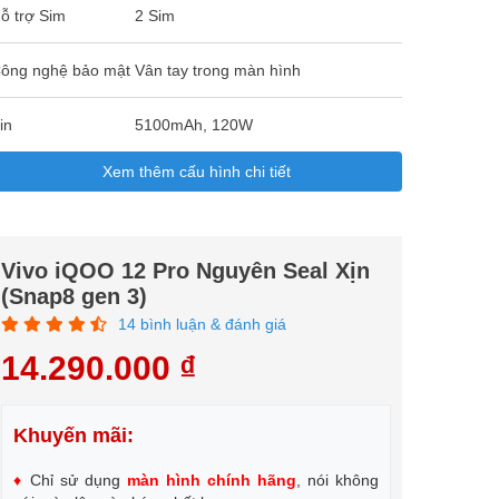
ỗ trợ Sim
2 Sim
ông nghệ bảo mật
Vân tay trong màn hình
in
5100mAh, 120W
Xem thêm cấu hình chi tiết
Vivo iQOO 12 Pro Nguyên Seal Xịn
(Snap8 gen 3)
14 bình luận & đánh giá
14.290.000 ₫
Khuyến mãi:
♦
Chỉ sử dụng
màn hình chính hãng
, nói không