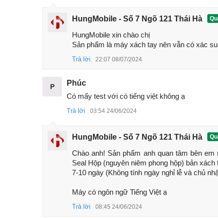
IP68, Wifi7, Bluetooth 5.4, NFC - IR blaster đ
HungMobile - Số 7 Ngõ 121 Thái Hà
Quả
Loa âm thanh nổi kép, Động cơ tuyến tính trụ
HungMobile xin chào chị 

Máy quét vân tay trong màn hình Ultra Sonic,
Sản phẩm là máy xách tay nên vẫn có xác su
1. Đánh giá iQOO 12 Pro mới nhất 20
Trả lời
22:07 08/07/2024
iQOO 12 Pro là mẫu flagship đầu bảng mới nhất
tượng với cấu hình iQOO 12 Pro cực khủng, màn
Phúc
P
100x, chip Snapdragon 8 Gen 3, sạc nhanh 120W 
Có mấy test với có tiếng việt không ạ
Với mức giá hấp dẫn, iQOO 12 Pro giá rẻ đang l
Trả lời
03:54 24/06/2024
thoại iQOO 12 Pro hiệu năng mạnh nhất 2025.
1.1 Đánh giá thiết kế iQOO 12 Pro
HungMobile - Số 7 Ngõ 121 Thái Hà
Quả
Chào anh! Sản phẩm anh quan tâm bên em n
Điện thoại iQOO 12 Pro được hoàn thiện từ mặt 
Seal Hộp (nguyên niêm phong hộp) bản xách ta
khung viền kim loại chắc chắn. Máy hỗ trợ 2 SIM, v
7-10 ngày (Không tính ngày nghỉ lễ và chủ nhật
Máy có ngôn ngữ Tiếng Việt ạ
Trả lời
08:45 24/06/2024