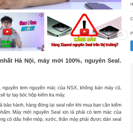
H
C
P
 nhất Hà Nội, máy mới 100%, nguyên Seal.
, nguyên tem nguyên mác của NSX, không bán máy cũ,
ẽ tự tay bóc hộp kiểm tra máy.
trả bảo hành, hàng đóng lại seal nên khi mua bạn cần kiểm
 phẩm. Máy mới nguyên Seal xịn là phải có tem mác của
ông có dấu hiện móp, xước, thân máy phải được dán seal