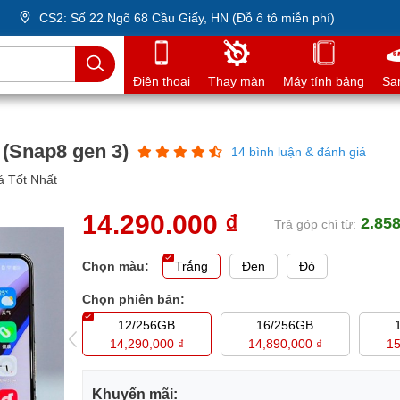
CS2: Số 22 Ngõ 68 Cầu Giấy, HN (Đỗ ô tô miễn phí)
Điện thoại
Thay màn
Máy tính bảng
Sa
 (Snap8 gen 3)
14 bình luận & đánh giá
á Tốt Nhất
14.290.000 ₫
2.858
Trả góp chỉ từ:
Chọn màu:
Trắng
Đen
Đỏ
Chọn phiên bản:
6/1TB
12/256GB
16/256GB
90,000 ₫
14,290,000 ₫
14,890,000 ₫
15
Khuyến mãi: