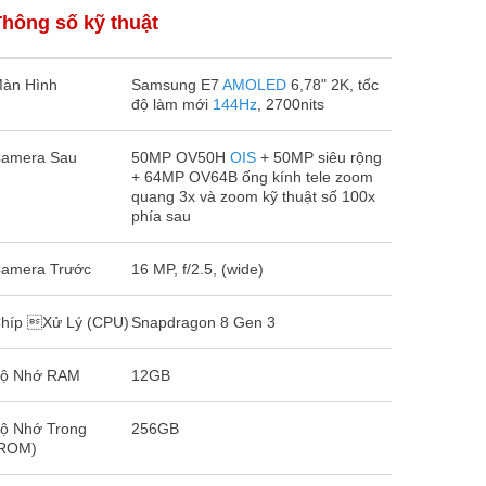
Thông số kỹ thuật
àn Hình
Samsung E7
AMOLED
6,78" 2K, tốc
độ làm mới
144Hz
, 2700nits
amera Sau
50MP OV50H
OIS
+ 50MP siêu rộng
+ 64MP OV64B ống kính tele zoom
quang 3x và zoom kỹ thuật số 100x
phía sau
amera Trước
16 MP, f/2.5, (wide)
híp Xử Lý (CPU)
Snapdragon 8 Gen 3
ộ Nhớ RAM
12GB
ộ Nhớ Trong
256GB
ROM)