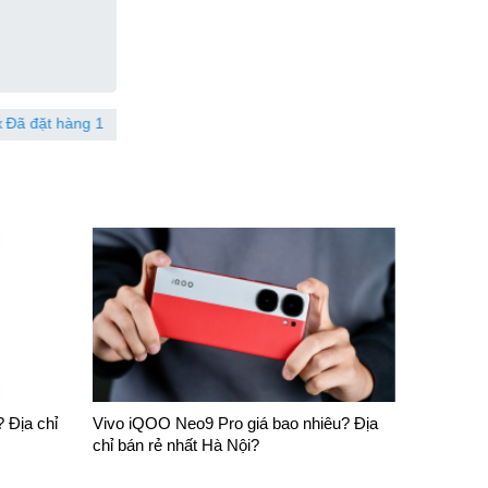
iờ trước
Trần Thị Kim Trinh
037773xxxx
Đã đặt hàng 
 Địa chỉ
Vivo iQOO Neo9 Pro giá bao nhiêu? Địa
chỉ bán rẻ nhất Hà Nội?