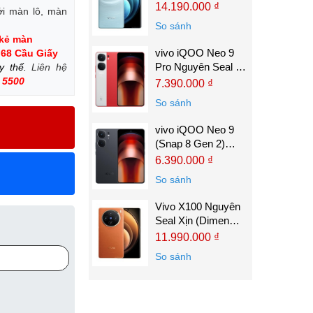
(Dimen 9300)
14.190.000 ₫
ới màn lô, màn
So sánh
 kẻ màn
vivo iQOO Neo 9
 68 Cầu Giấy
Pro Nguyên Seal Xịn
ay thế.
Liên hệ
(Dimen 9300)
 5500
7.390.000 ₫
So sánh
vivo iQOO Neo 9
(Snap 8 Gen 2)
Nguyên Seal Xịn
6.390.000 ₫
So sánh
Vivo X100 Nguyên
Seal Xịn (Dimen
9300)
11.990.000 ₫
So sánh