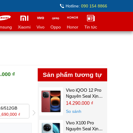
Hotline:
090 154 8866
msung
Xiaomi
Vivo
Oppo
Honor
Tin tức
.000 ₫
Sản phẩm tương tự
Vivo iQOO 12 Pro
Nguyên Seal Xịn
(Snap8 gen 3)
14.290.000 ₫
16/512GB
16/1TB
12/256GB
So sánh
,690,000 ₫
16,690,000 ₫
14,290,000 ₫
Vivo X100 Pro
Nguyên Seal Xịn