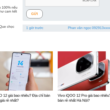
ền 100% nếu
hư cam kết
GỬI
 Que chọc
1 giờ trước
Phan văn ngọc
092913xxxx
Đã đặt hàng 1 g
 12 giá bao nhiêu? Địa chỉ bán
Vivo iQOO 12 Pro giá bao nhiêu?
iá rẻ nhất?
bán rẻ nhất Hà Nội?