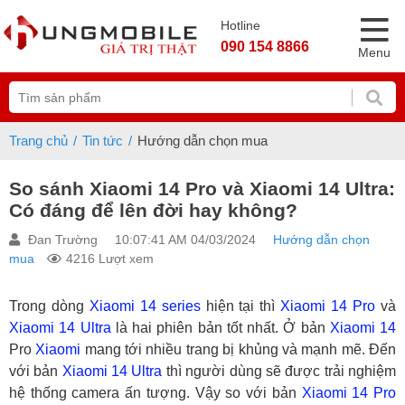
Hotline
090 154 8866
Menu
Trang chủ
Tin tức
Hướng dẫn chọn mua
So sánh Xiaomi 14 Pro và Xiaomi 14 Ultra:
Có đáng để lên đời hay không?
Đan Trường
10:07:41 AM 04/03/2024
Hướng dẫn chọn
mua
4216 Lượt xem
Trong dòng
Xiaomi 14 series
hiện tại thì
Xiaomi 14 Pro
và
Xiaomi 14 Ultra
là hai phiên bản tốt nhất. Ở bản
Xiaomi 14
Pro
Xiaomi
mang tới nhiều trang bị khủng và mạnh mẽ. Đến
với bản
Xiaomi 14 Ultra
thì người dùng sẽ được trải nghiệm
hệ thống camera ấn tượng. Vậy so với bản
Xiaomi 14 Pro