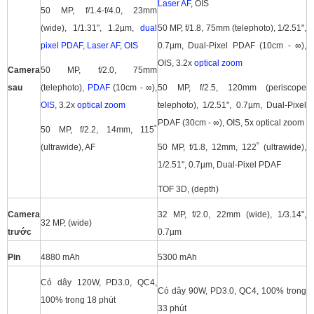
Laser AF
, OIS
50 MP, f/1.4-f/4.0, 23mm
(wide), 1/1.31", 1.2µm,
dual
50 MP, f/1.8, 75mm (telephoto), 1/2.51",
pixel
PDAF
,
Laser AF
,
OIS
0.7µm, Dual-Pixel PDAF (10cm - ∞),
OIS, 3.2x
optical zoom
Camera
50 MP, f/2.0, 75mm
sau
(telephoto),
PDAF
(10cm - ∞),
50 MP, f/2.5, 120mm (periscope
OIS
, 3.2x
optical zoom
telephoto), 1/2.51", 0.7µm, Dual-Pixel
PDAF (30cm - ∞), OIS, 5x optical zoom
50 MP, f/2.2, 14mm, 115˚
(ultrawide), AF
50 MP, f/1.8, 12mm, 122˚ (ultrawide),
1/2.51", 0.7µm, Dual-Pixel PDAF
TOF 3D, (depth)
Camera
32 MP, f/2.0, 22mm (wide), 1/3.14",
32 MP, (wide)
trước
0.7µm
Pin
4880 mAh
5300 mAh
Có dây 120W, PD3.0, QC4,
Có dây 90W, PD3.0, QC4, 100% trong
100% trong 18 phút
33 phút