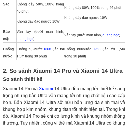
Sạc
Không dây 50W, 100% trong
Không dây 80W, 100% trong 46 phút
40 phút
Không dây đảo ngược 10W
Không dây đảo ngược 10W
Bảo
Vân tay (dưới màn hình,
Vân tay (dưới màn hình,
quang học
)
mật
quang học
)
Chống
Chống bụi/nước
IP68
(lên tới
Chống bụi/nước
IP68
(lên tới 1,5m
nước
1,5m trong 30 phút)
trong 30 phút)
2. So sánh Xiaomi 14 Pro và Xiaomi 14 Ultra
So sánh thiết kế
Xiaomi 14 Pro và
Xiaomi
14 Ultra đều mang tới thiết kế sang
trọng nhưng bản Ultra vẫn mang tới những chất liệu cao cấp
hơn. Bản Xiaomi 14 Ultra sở hữu bản lưng da sinh thai và
khung hợp kim nhôm, khung titan tốt nhất hiện tại. Trong khi
đó, Xiaomi 14 Pro sẽ chỉ có lưng kính và khung nhôm thông
thường. Tuy nhiên, cũng vì thế mà Xiaomi 14 Ultra có khung