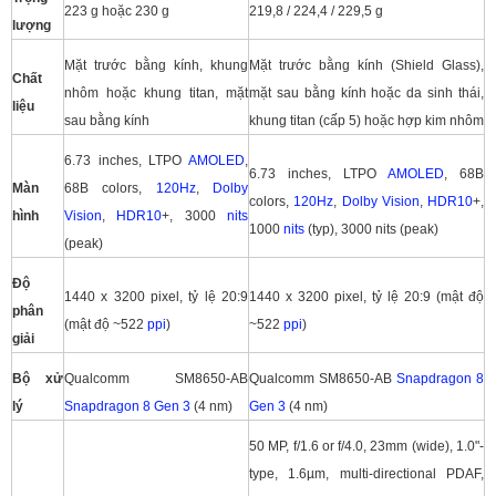
223 g hoặc 230 g
219,8 / 224,4 / 229,5 g
lượng
Mặt trước bằng kính, khung
Mặt trước bằng kính (Shield Glass),
Chất
nhôm hoặc khung titan, mặt
mặt sau bằng kính hoặc da sinh thái,
liệu
sau bằng kính
khung titan (cấp 5) hoặc hợp kim nhôm
6.73 inches, LTPO
AMOLED
,
6.73 inches, LTPO
AMOLED
, 68B
Màn
68B colors,
120Hz
,
Dolby
colors,
120Hz
,
Dolby Vision
,
HDR10
+,
hình
Vision
,
HDR10
+, 3000
nits
1000
nits
(typ), 3000 nits (peak)
(peak)
Độ
1440 x 3200 pixel, tỷ lệ 20:9
1440 x 3200 pixel, tỷ lệ 20:9 (mật độ
phân
(mật độ ~522
ppi
)
~522
ppi
)
giải
Bộ xử
Qualcomm SM8650-AB
Qualcomm SM8650-AB
Snapdragon 8
lý
Snapdragon 8 Gen 3
(4 nm)
Gen 3
(4 nm)
50 MP, f/1.6 or f/4.0, 23mm (wide), 1.0"-
type, 1.6µm, multi-directional PDAF,