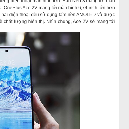
ững điện thoại màn hình lớn. Bản Neo 3 mang tới màn
s. OnePlus Ace 2V mang tới màn hình 6,74 inch lớn hơn
Cả hai điện thoại đều sử dụng tấm nền AMOLED và được
về chất lượng hiển thị. Nhìn chung, Ace 2V sẽ mang tới