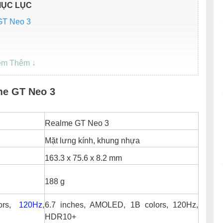
ỤC LỤC
GT Neo 3
me GT Neo 3
Realme GT Neo 3
giá bao nhiêu?
Mặt lưng kính, khung nhựa
 Realme GT Neo 3
163.3 x 75.6 x 8.2 mm
188 g
ors,
120Hz
,
6.7 inches, AMOLED, 1B colors, 120Hz,
HDR10+