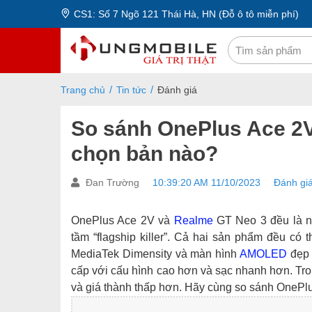
CS1: Số 7 Ngõ 121 Thái Hà, HN (Đỗ ô tô miễn phí)
Trang chủ
Tin tức
Đánh giá
So sánh OnePlus Ace 2
chọn bản nào?
Đan Trường
10:39:20 AM 11/10/2023
Đánh gi
OnePlus Ace 2V và
Realme
GT Neo 3 đều là 
tầm “flagship killer”. Cả hai sản phẩm đều có
MediaTek Dimensity và màn hình
AMOLED
đẹp 
cấp với cấu hình cao hơn và sạc nhanh hơn. Tr
và giá thành thấp hơn. Hãy cùng so sánh OnePlu