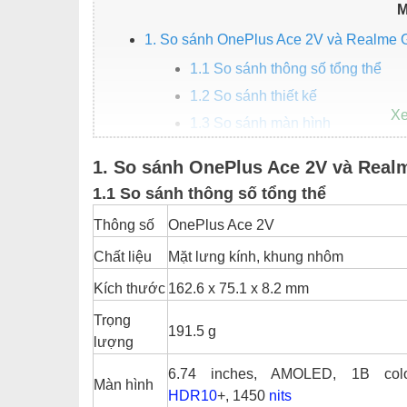
M
1. So sánh OnePlus Ace 2V và Realme 
1.1 So sánh thông số tổng thể
1.2 So sánh thiết kế
1.3 So sánh màn hình
1.4 So sánh hiệu năng
1. So sánh OnePlus Ace 2V và Real
1.5 So sánh camera
1.1 So sánh thông số tổng thể
1.6 So sánh pin, sạc
Thông số
OnePlus Ace 2V
2. OnePlus Ace 2V và Realme GT Neo 3 
Chất liệu
Mặt lưng kính, khung nhôm
3. Kết luận: OnePlus Ace 2V mạnh hơn
Kích thước
162.6 x 75.1 x 8.2 mm
Trọng
191.5 g
lượng
6.74 inches, AMOLED, 1B col
Màn hình
HDR10
+, 1450
nits