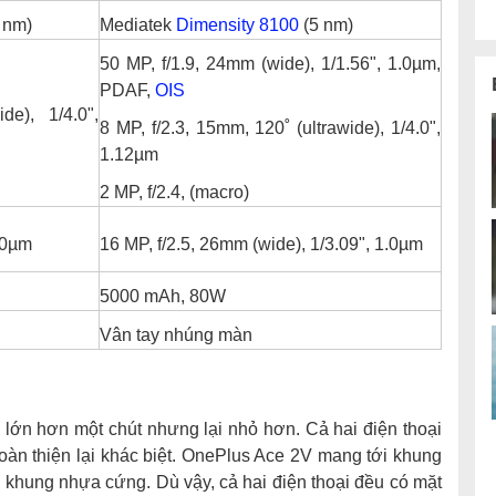
 nm)
Mediatek
Dimensity 8100
(5 nm)
50 MP, f/1.9, 24mm (wide), 1/1.56", 1.0µm,
PDAF,
OIS
de), 1/4.0",
8 MP, f/2.3, 15mm, 120˚ (ultrawide), 1/4.0",
1.12µm
2 MP, f/2.4, (macro)
1.0µm
16 MP, f/2.5, 26mm (wide), 1/3.09", 1.0µm
5000 mAh, 80W
Vân tay nhúng màn
 lớn hơn một chút nhưng lại nhỏ hơn. Cả hai điện thoại
àn thiện lại khác biệt. OnePlus Ace 2V mang tới khung
m khung nhựa cứng. Dù vậy, cả hai điện thoại đều có mặt