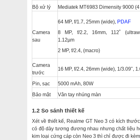
Bộ xử lý
Mediatek MT6983 Dimensity 9000 (4
64 MP, f/1.7, 25mm (wide),
PDAF
Camera
8 MP, f/2.2, 16mm, 112˚ (ultrawi
sau
1.12µm
2 MP, f/2.4, (macro)
Camera
16 MP, f/2.4, 26mm (wide), 1/3.09", 
trước
Pin, sạc
5000 mAh, 80W
Bảo mật
Vân tay nhúng màn
1.2 So sánh thiết kế
Xét về thiết kế, Realme GT Neo 3 có kích thước
có độ dày tương đương nhau nhưng chất liệu ho
kim loại cứng cáp còn Neo 3 thì chỉ được đi kè