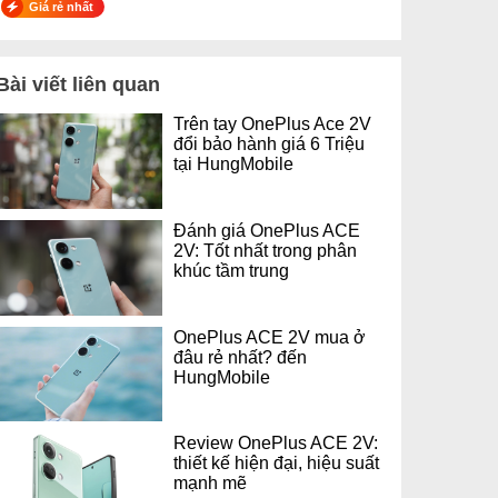
Giá rẻ nhất
Bài viết liên quan
Trên tay OnePlus Ace 2V
đổi bảo hành giá 6 Triệu
tại HungMobile
Đánh giá OnePlus ACE
2V: Tốt nhất trong phân
khúc tầm trung
OnePlus ACE 2V mua ở
đâu rẻ nhất? đến
HungMobile
Review OnePlus ACE 2V:
thiết kế hiện đại, hiệu suất
mạnh mẽ