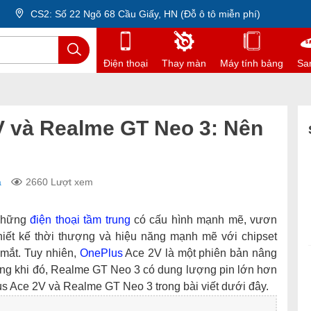
CS2: Số 22 Ngõ 68 Cầu Giấy, HN (Đỗ ô tô miễn phí)
Điện thoại
Thay màn
Máy tính bảng
Sa
V và Realme GT Neo 3: Nên
á
2660 Lượt xem
những
điện thoại tầm trung
có cấu hình mạnh mẽ, vươn
 thiết kế thời thượng và hiệu năng mạnh mẽ với chipset
mắt. Tuy nhiên,
OnePlus
Ace 2V là một phiên bản nâng
ong khi đó, Realme GT Neo 3 có dung lượng pin lớn hơn
s Ace 2V và Realme GT Neo 3 trong bài viết dưới đây.