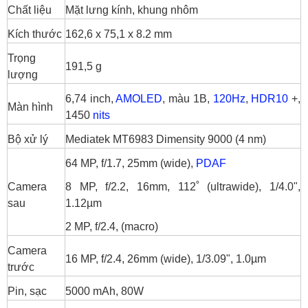
Chất liệu
Mặt lưng kính, khung nhôm
Kích thước
162,6 x 75,1 x 8.2 mm
Trọng
191,5 g
lượng
6,74 inch,
AMOLED
, màu 1B,
120Hz
,
HDR10
+,
Màn hình
1450
nits
Bộ xử lý
Mediatek MT6983 Dimensity 9000 (4 nm)
64 MP, f/1.7, 25mm (wide),
PDAF
Camera
8 MP, f/2.2, 16mm, 112˚ (ultrawide), 1/4.0",
sau
1.12µm
2 MP, f/2.4, (macro)
Camera
16 MP, f/2.4, 26mm (wide), 1/3.09", 1.0µm
trước
Pin, sạc
5000 mAh, 80W