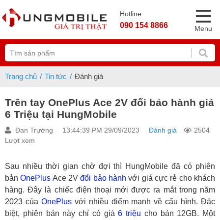
Hotline
090 154 8866
Menu
Trang chủ
Tin tức
Đánh giá
Trên tay OnePlus Ace 2V đổi bảo hành giá
6 Triệu tại HungMobile
Đan Trường
13:44:39 PM 29/09/2023
Đánh giá
2504
Lượt xem
Sau nhiều thời gian chờ đợi thì HungMobile đã có phiên
bản
OnePlus
Ace 2V
đổi bảo hành
với giá cực rẻ cho khách
hàng. Đây là chiếc điện thoại mới được ra mắt trong năm
2023 của
OnePlus
với nhiều điểm mạnh về cấu hình. Đặc
biệt, phiên bản này chỉ có giá
6 triệu
cho bản 12GB. Một