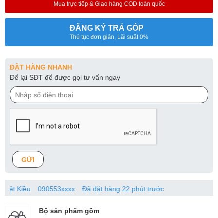
Mua trực tiếp & Giao hàng COD toàn quốc
ĐĂNG KÝ TRẢ GÓP
Thủ tục đơn giản, Lãi suất 0%
ĐẶT HÀNG NHANH
Để lại SĐT để được gọi tư vấn ngay
GỬI
iều
090553xxxx
Đã đặt hàng 22 phút trước
Hoàn
Bộ sản phẩm gồm