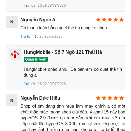
Trả lời
10:58 03/08/2026
Nguyễn Ngọc A
N
Có thanh toán bằng quẹt thẻ tín dụng ko shop
Trả lời
15:26 30/07/2026
HungMobile - Số 7 Ngõ 121 Thái Hà
Quản trị viên
HungMobile chào anh.  Dạ bên em có quẹt thẻ tín 
dụng ạ
Trả lời
16:32 30/07/2026
Nguyễn Đức Hiếu
N
Xiaomi 15 5G
Shop ơi em đang tính mua làm máy chính ạ có một 
chút thắc mắc mong shop giải đáp. Xiaomi 15 này bản 
Màn hình Xiaomi 15 có đẹp không? – Rất đẹp và mượt mà,
hyperOS 2.0 được up rom sẵn, khi em mua về em 
nhờ công nghệ LTPO tiết kiệm điện và cho trải nghiệm vuốt
cập nhật lên hyperOS 3.0 thì rom qt với tiếng việt có 
còn hay ảnh hưởng như nào không ạ. có bị lỗi tbao 
chạm mượt hơn iPhone 15. Kính Shatterproof chống xước,