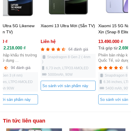
4 Ultra 5G Likenew
Xiaomi 13 Ultra Mới (Sẵn TV)
Xiaomi 15 5G Ng
Sẵn TV)
Xịn (Snap 8 Elite)
00 ₫
Liên hệ
13.490.000 ₫
2.218.000 ₫
2.698.
ừ:
Trả góp từ:
64 đánh giá
 nhập khẩu thị trường
Phiên bản nhập khẩ
Snapdragon 8 Gen 2 ( 4nm
sử dụng ...
Quốc Tế, sử dụng .
)
94 đánh giá
60
6,73 inch, LTPO3 AMOLED
5000mAh, 90W
 Gen 3 (4 nm)
Snapdragon 8 El
nches, LTPO AMOLED
6.36 inches, LT
So sánh với sản phẩm này
mAh 90W
5400 mAh, 90W
 với sản phẩm này
So sánh với sản 
Tin tức liên quan