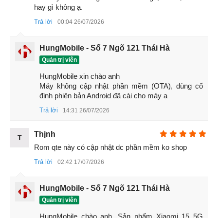
hay gì không ạ.
chống vỡ, tăng độ bền vượt trội.
Trả lời
00:04 26/07/2026
Nếu bạn đang tìm một chiếc điện thoại màn hình đẹp, hiển
thị sắc nét, Xiaomi 15 là ứng cử viên sáng giá trong phân
HungMobile - Số 7 Ngõ 121 Thái Hà
khúc flagship nhỏ gọn.
Quản trị viên
1.3 Đánh giá hiệu năng Xiaomi 15
HungMobile xin chào anh 

Hiệu năng Xiaomi 15 thuộc top đầu thế giới Android với
Máy không cập nhật phần mềm (OTA), dùng cố 
Snapdragon 8 Elite 3nm – vi xử lý mạnh mẽ nhất năm 2025.
định phiên bản Android đã cài cho máy ạ
Xiaomi 15 chơi game có mượt không? – Cực kỳ mượt, từ
Trả lời
14:31 26/07/2026
Genshin Impact, PUBG đến Liên Quân, máy đều cân tốt ở
mức đồ họa cao nhất.
Thịnh
T
Cấu hình Xiaomi 15 có hai phiên bản RAM: 12GB và 16GB
Rom qte này có cập nhật dc phần mềm ko shop
LPDDR5X, đi kèm bộ nhớ trong 256GB, 512GB hoặc 1TB
Trả lời
02:42 17/07/2026
chuẩn UFS 4.0. Nhờ đó, Xiaomi 15 không chỉ mạnh mà còn
cực kỳ nhanh, xử lý đa nhiệm, chỉnh sửa video, ảnh nặng
HungMobile - Số 7 Ngõ 121 Thái Hà
một cách dễ dàng.
Quản trị viên
HungMobile chào anh, Sản phẩm Xiaomi 15 5G 