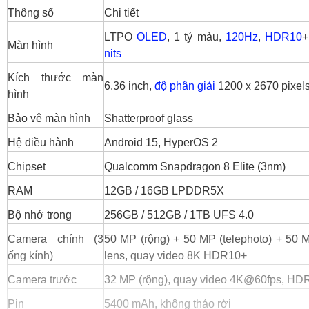
Thông số
Chi tiết
LTPO
OLED
, 1 tỷ màu,
120Hz
,
HDR10
+
Màn hình
nits
Kích thước màn
6.36 inch,
độ phân giải
1200 x 2670 pixel
hình
Bảo vệ màn hình
Shatterproof glass
Hệ điều hành
Android 15, HyperOS 2
Chipset
Qualcomm Snapdragon 8 Elite (3nm)
RAM
12GB / 16GB LPDDR5X
Bộ nhớ trong
256GB / 512GB / 1TB UFS 4.0
Camera chính (3
50 MP (rộng) + 50 MP (telephoto) + 50 M
ống kính)
lens, quay video 8K HDR10+
Camera trước
32 MP (rộng), quay video 4K@60fps, HD
Pin
5400 mAh, không tháo rời