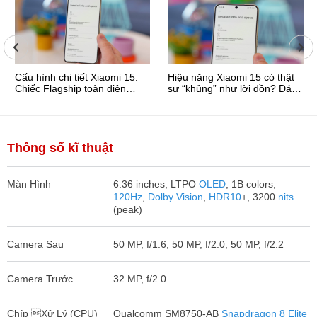
Cấu hình chi tiết Xiaomi 15:
Hiệu năng Xiaomi 15 có thật
Chiếc Flagship toàn diện
sự “khủng” như lời đồn? Đánh
phân khúc 14 ...
giá cấu hình ...
Thông số kĩ thuật
Màn Hình
6.36 inches, LTPO
OLED
, 1B colors,
120Hz
,
Dolby Vision
,
HDR10
+, 3200
nits
(peak)
Camera Sau
50 MP, f/1.6; 50 MP, f/2.0; 50 MP, f/2.2
Camera Trước
32 MP, f/2.0
Chíp Xử Lý (CPU)
Qualcomm SM8750-AB
Snapdragon 8 Elite