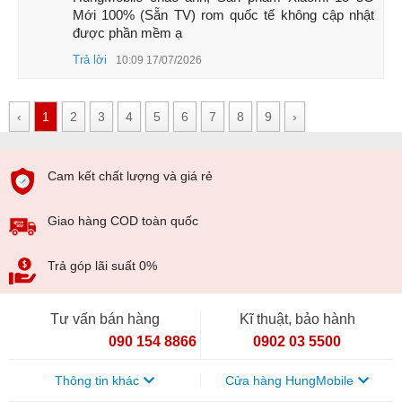
Mới 100% (Sẵn TV) rom quốc tế không cập nhật 
được phần mềm ạ
Trả lời
10:09 17/07/2026
‹
1
2
3
4
5
6
7
8
9
›
Cam kết chất lượng và giá rẻ
Giao hàng COD toàn quốc
Trả góp lãi suất 0%
Tư vấn bán hàng
Kĩ thuật, bảo hành
090 154 8866
0902 03 5500
Xiaomi 15 5G
Thông tin khác
Cửa hàng HungMobile
Nếu bạn cần một chiếc điện thoại mạnh nhất 2025, thì mua