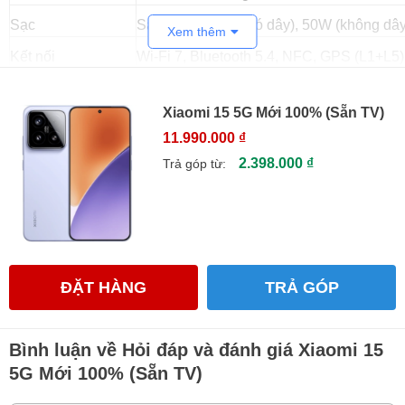
Sạc
Sạc nhanh 90W (có dây), 50W (không dây
Xem thêm
Kết nối
Wi-Fi 7, Bluetooth 5.4, NFC, GPS (L1+L5
Kích thước
152.3 x 71.2 x 8.1 mm
Xiaomi 15 5G Mới 100% (Sẵn TV)
Trọng lượng
189g / 191g / 192g
11.990.000 ₫
Chống nước
IP68 (kháng nước, bụi đến độ sâu 1.5m tr
2.398.000 ₫
Trả góp từ:
Màu sắc
Đen, Trắng, Bạc, Xanh lá, Tím
1. Đánh giá Xiaomi 15 mới nhất 2025
1.1 Đánh giá thiết kế Xiaomi 15
Xiaomi 15 5G là mẫu điện thoại flagship vừa được Xiaomi
ĐẶT HÀNG
TRẢ GÓP
ra mắt trong năm 2025, nổi bật với thiết kế cao cấp, nhỏ gọn
và sang trọng. Với kích thước 152.3 x 71.2 x 8.1 mm, trọng
lượng chỉ từ 189g đến 192g, máy cho cảm giác cầm nắm
Bình luận về Hỏi đáp và đánh giá Xiaomi 15
thoải mái, phù hợp cả người dùng nam và nữ.
5G Mới 100% (Sẵn TV)