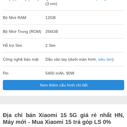
(3 nm)
Bộ Nhớ RAM
12GB
Bộ Nhớ Trong (ROM)
256GB
Hỗ trợ Sim
2 Sim
Công nghệ bảo mật
Dấu vân tay (dưới màn hình,
siêu âm
)
Pin
5400 mAh, 90W
Xem thêm cấu hình chi tiết
Địa chỉ bán Xiaomi 15 5G giá rẻ nhất HN,
Máy mới - Mua Xiaomi 15 trả góp LS 0%