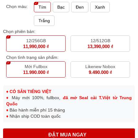
Chọn màu:
Tím
Bạc
Đen
Xanh
Trắng
Chọn phiên bản:
12/256GB
12/512GB
11,990,000 ₫
13,390,000 ₫
Chọn tình trạng sản phẩm:
Mới Fullbox
Likenew Nobox
11.990.000 ₫
9.490.000 ₫
♦
CÓ SẴN TIẾNG VIỆT
♦
Máy mới 100%, fullbox,
đã mở Seal cài T.Việt từ Trung
Quốc
♦
Bảo hành miễn phí 15 tháng
♦
Nhận ship COD toàn quốc
ĐẶT MUA NGAY