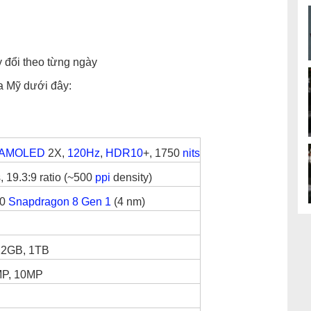
y đổi theo từng ngày
a Mỹ dưới đây:
AMOLED
2X,
120Hz
,
HDR10
+, 1750
nits
, 19.3:9 ratio (~500
ppi
density)
50
Snapdragon 8 Gen 1
(4 nm)
12GB, 1TB
MP, 10MP