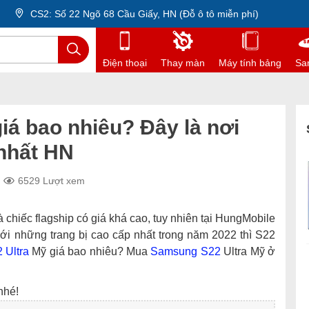
CS2: Số 22 Ngõ 68 Cầu Giấy, HN (Đỗ ô tô miễn phí)
Điện thoại
Thay màn
Máy tính bảng
Sa
iá bao nhiêu? Đây là nơi
 nhất HN
6529 Lượt xem
chiếc flagship có giá khá cao, tuy nhiên tại HungMobile
Với những trang bị cao cấp nhất trong năm 2022 thì S22
 Ultra
Mỹ giá bao nhiêu? Mua
Samsung S22
Ultra Mỹ ở
nhé!