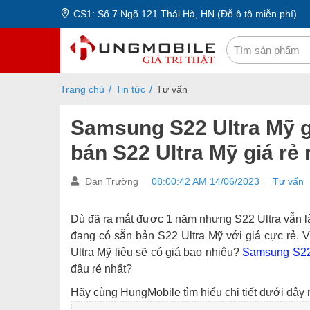
CS1: Số 7 Ngõ 121 Thái Hà, HN (Đỗ ô tô miễn phí)
Trang chủ
Tin tức
Tư vấn
Samsung S22 Ultra Mỹ g
bán S22 Ultra Mỹ giá rẻ
Đan Trường
08:00:42 AM 14/06/2023
Tư vấn
Dù đã ra mắt được 1 năm nhưng S22 Ultra vẫn là 
đang có sẵn bản S22 Ultra Mỹ với giá cực rẻ. 
Ultra Mỹ liệu sẽ có giá bao nhiêu?
Samsung S22
đâu rẻ nhất?
Hãy cùng HungMobile tìm hiểu chi tiết dưới đây 