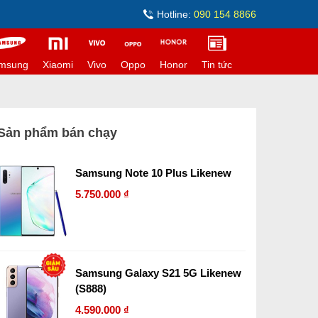
Hotline:
090 154 8866
msung
Xiaomi
Vivo
Oppo
Honor
Tin tức
Sản phẩm bán chạy
Samsung Note 10 Plus Likenew
5.750.000 ₫
Samsung Galaxy S21 5G Likenew
(S888)
4.590.000 ₫