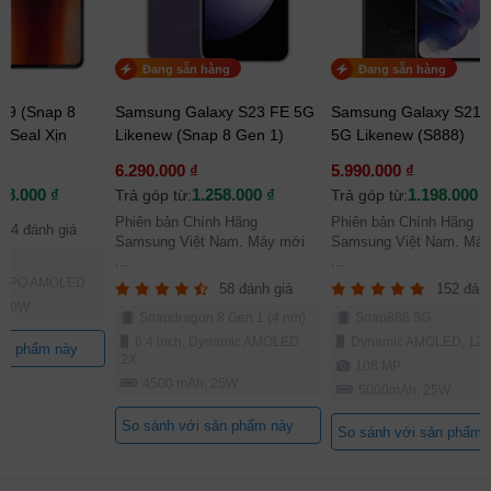
Đang sẵn hàng
Đang sẵn hàng
 9 (Snap 8
Samsung Galaxy S23 FE 5G
Samsung Galaxy S21 U
 Seal Xịn
Likenew (Snap 8 Gen 1)
5G Likenew (S888)
6.290.000 ₫
5.990.000 ₫
78.000 ₫
1.258.000 ₫
1.198.000 ₫
Trả góp từ:
Trả góp từ:
Phiên bản Chính Hãng
Phiên bản Chính Hãng
64 đánh giá
Samsung Việt Nam. Máy mới
Samsung Việt Nam. Máy
2
...
...
, LTPO AMOLED
58 đánh giá
152 đánh
 120W
Snapdragon 8 Gen 1 (4 nm)
Snap888 5G
6.4 inch, Dynamic AMOLED
Dynamic AMOLED, 12
ản phẩm này
2X
108 MP
4500 mAh, 25W
5000mAh, 25W
So sánh với sản phẩm này
So sánh với sản phẩm 