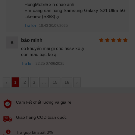
HungMobile xin chào anh 

Em đang sẵn hàng Samsung Galaxy S21 Ultra 5G 
Likenew (S888) ạ
Trả lời
18:43 30/07/2025
Cạnh dưới Samsung S21 Ultra Cũ
bảo minh
B
có khuyến mãi gì cho hssv ko ạ

còn màu bạc ko ạ
Trả lời
22:25 07/06/2025
‹
1
2
3
...
15
16
›
Cam kết chất lượng và giá rẻ
Giao hàng COD toàn quốc
Trả góp lãi suất 0%