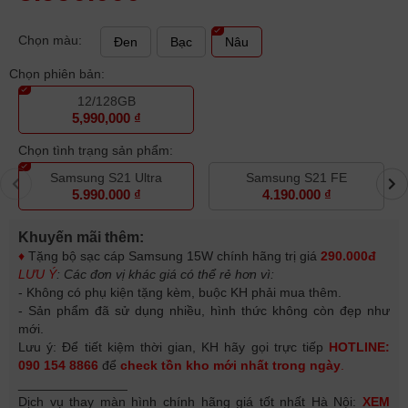
Chọn màu:
Đen
Bạc
Nâu
Chọn phiên bản:
12/128GB
5,990,000 ₫
Chọn tình trạng sản phẩm:
Samsung S21 Ultra
Samsung S21 FE
5.990.000 ₫
4.190.000 ₫
Khuyến mãi thêm:
♦
Tặng bộ sạc cáp Samsung 15W chính hãng trị giá
290.000đ
LƯU Ý
: Các đơn vị khác giá có thể rẻ hơn vì:
- Không có phụ kiện tặng kèm, buộc KH phải mua thêm.
- Sản phẩm đã sử dụng nhiều, hình thức không còn đẹp như
mới.
Lưu ý: Để tiết kiệm thời gian, KH hãy gọi trực tiếp
HOTLINE:
090 154 8866
để
check tồn kho mới nhất trong ngày
.
_______________
Dịch vụ thay màn hình chính hãng giá tốt nhất Hà Nội:
XEM