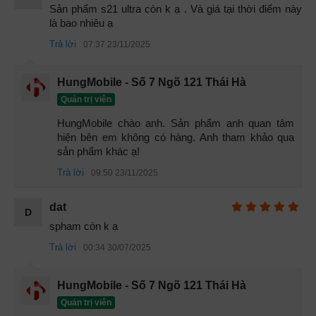
Cụm mô đun phía sau
Sản phẩm s21 ultra còn k ạ . Và giá tại thời điểm này 
là bao nhiêu ạ
Một thiết kế khá ngớ ngẩn chính là loa thoại bên phải và
Trả lời
07:37 23/11/2025
khay sim bên trái. Điều này sẽ dễ gây sự nhầm lẫn khi sử
dụng.
HungMobile - Số 7 Ngõ 121 Thái Hà
Quản trị viên
HungMobile chào anh. Sản phẩm anh quan tâm 
hiện bên em không có hàng. Anh tham khảo qua 
sản phẩm khác ạ!
Trả lời
09:50 23/11/2025
dat
D
spham còn k ạ
Trả lời
00:34 30/07/2025
HungMobile - Số 7 Ngõ 121 Thái Hà
Quản trị viên