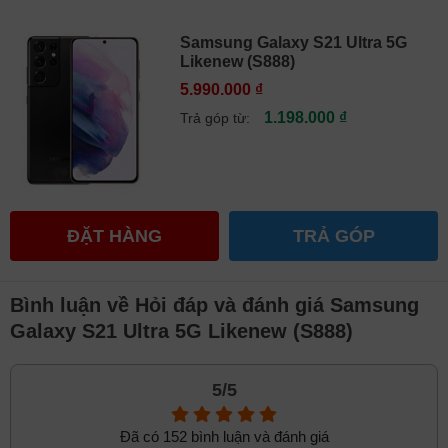
Samsung Galaxy S21 Ultra 5G
Likenew (S888)
5.990.000 ₫
1.198.000 ₫
Trả góp từ:
ĐẶT HÀNG
TRẢ GÓP
Samsung S21 Ultra 5G Cũ
Bình luận về Hỏi đáp và đánh giá Samsung
Ở phần khung camera sẽ được hoàn thiện dày hơn so với
Galaxy S21 Ultra 5G Likenew (S888)
phần thân vì vậy máy sẽ khá nặng ở phía trên. Thiết kế này
vừa có tính độc lạ vừa bảo vệ cụm camera rất tốt. Bạn sẽ
không cần phải dùng ốp lưng để bảo vệ cụm camera này.
5/5
Đã có 152 bình luận và đánh giá