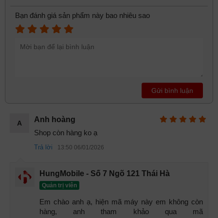
Bạn đánh giá sản phẩm này bao nhiêu sao
Gửi bình luận
Anh hoàng
A
Shop còn hàng ko ạ
Trả lời
13:50 06/01/2026
HungMobile - Số 7 Ngõ 121 Thái Hà
Quản trị viên
Phần khung liền với camera
Em chào anh ạ, hiện mã máy này em không còn 
Mô đun chữ nhật này cũng không nhô quá cao so với mặt
hàng, anh tham khảo qua mã 