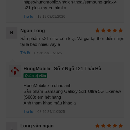
lưng.
https://hungmobile.vn/dien-thoai/samsung-galaxy-
s21-plus-my-cu.html ạ
Trả lời
19:19 08/01/2026
Ngan Long
N
Sản phẩm s21 ultra còn k ạ. Và giá tại thời điểm hiện 
tại là bao nhiêu vậy ạ
Trả lời
07:38 23/11/2025
HungMobile - Số 7 Ngõ 121 Thái Hà
Quản trị viên
HungMobile xin chào anh 

Sản phẩm Samsung Galaxy S21 Ultra 5G Likenew 
(S888) em hết hàng 

Anh tham khảo mẫu khác ạ
Trả lời
08:49 24/11/2025
Long văn ngân
L