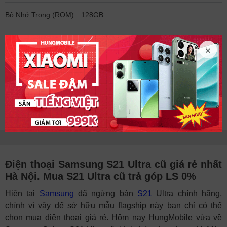
Bộ Nhớ Trong (ROM)
128GB
Hỗ trợ Sim
1 nano + 1 eSim
Công nghệ bảo mật
Vân tay trong màn hình
Pin
5000mAh, 25W
Xem thêm cấu hình chi tiết
Điện thoại Samsung S21 Ultra cũ giá rẻ nhất
Hà Nội. Mua S21 Ultra cũ trả góp LS 0%
Hiện tại
Samsung
đã ngừng bán
S21
Ultra chính hãng,
chính vì vậy để sở hữu mẫu flagship này bạn chỉ có thể
chọn mua điện thoại giá rẻ. Hôm nay HungMobile vừa về