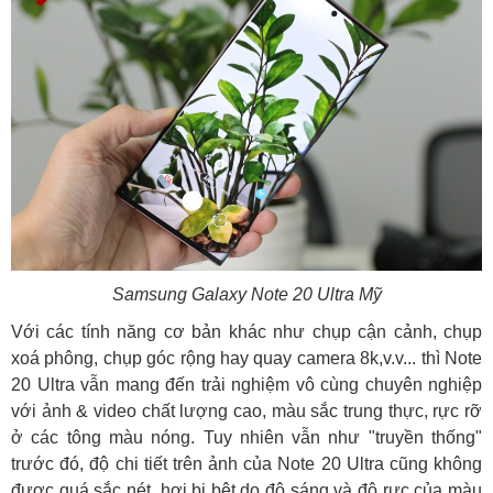
Samsung Galaxy Note 20 Ultra Mỹ
Với các tính năng cơ bản khác như chụp cận cảnh, chụp
xoá phông, chụp góc rộng hay quay camera 8k,v.v... thì Note
20 Ultra vẫn mang đến trải nghiệm vô cùng chuyên nghiệp
với ảnh & video chất lượng cao, màu sắc trung thực, rực rỡ
ở các tông màu nóng. Tuy nhiên vẫn như "truyền thống"
trước đó, độ chi tiết trên ảnh của Note 20 Ultra cũng không
được quá sắc nét, hơi bị bệt do độ sáng và độ rực của màu