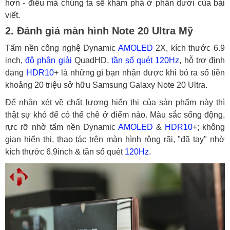
hơn - điều mà chúng ta sẽ khám phá ở phần dưới của bài
viết.
2. Đánh giá màn hình Note 20 Ultra Mỹ
Tấm nền công nghệ Dynamic
AMOLED
2X, kích thước 6.9
inch,
độ phân giải
QuadHD,
tần số quét 120Hz
, hỗ trợ định
dạng
HDR10
+ là những gì bạn nhận được khi bỏ ra số tiền
khoảng 20 triệu sở hữu Samsung Galaxy Note 20 Ultra.
Để nhận xét về chất lượng hiển thị của sản phẩm này thì
thật sự khó để có thể chê ở điểm nào. Màu sắc sống động,
rực rỡ nhờ tấm nền Dynamic
AMOLED
&
HDR10
+; không
gian hiển thị, thao tác trên màn hình rộng rãi, "đã tay" nhờ
kích thước 6.9inch & tần số quét
120Hz
.