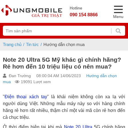
Hotline
090 154 8866
Menu
Trang chủ
Tin tức
Hướng dẫn chọn mua
Note 20 Ultra 5G Mỹ khác gì chính hãng?
Rẻ hơn đến 10 triệu liệu có nên mua?
Đan Trường
08:00:04 AM 14/06/2023
Hướng dẫn chọn
mua
19091 Lượt xem
"
Điện thoại xách tay
" là khái niệm không còn xa lạ với
người dùng Việt. Những mẫu máy này so với hàng chính
hãng rẻ hơn rất nhiều, thậm chí một vài mã còn rẻ hơn đến
cả chục triệu.
Ở thời điểm hiện tại khi mà
Note 20 Ultra
5G chính hãng