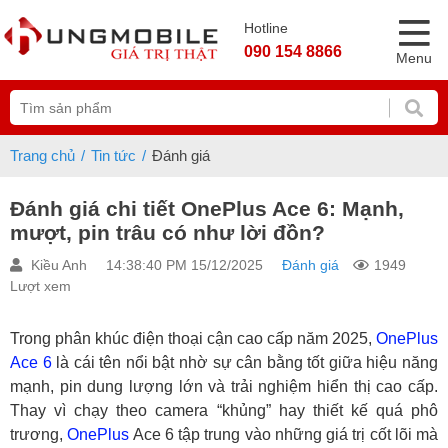
Hotline
090 154 8866
Menu
Trang chủ
Tin tức
Đánh giá
Đánh giá chi tiết OnePlus Ace 6: Mạnh,
mượt, pin trâu có như lời đồn?
Kiều Anh
14:38:40 PM 15/12/2025
Đánh giá
1949
Lượt xem
Trong phân khúc điện thoại cận cao cấp năm 2025,
OnePlus
Ace 6
là cái tên nổi bật nhờ sự cân bằng tốt giữa hiệu năng
mạnh, pin dung lượng lớn và trải nghiệm hiển thị cao cấp.
Thay vì chạy theo camera “khủng” hay thiết kế quá phô
trương,
OnePlus
Ace 6 tập trung vào những giá trị cốt lõi mà