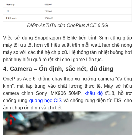
Điểm AnTuTu của OnePlus ACE 6 5G
Việc sử dụng Snapdragon 8 Elite tiến trình 3nm cũng giúp
máy tối ưu tốt hơn về hiệu suất trên mỗi watt, hạn chế nóng
máy so với các thế hệ chip cũ. Hệ thống tản nhiệt buồng hơi
phát huy hiệu quả rõ rệt khi chơi game liên tục.
4. Camera – Ổn định, sắc nét, đủ dùng
OnePlus Ace 6 không chạy theo xu hướng camera “đa ống
kính”, mà tập trung vào chất lượng thực tế. Máy sở hữu
camera chính Sony IMX906 50MP,
khẩu độ
f/1.8, hỗ trợ
chống rung
quang học
OIS
và chống rung điện tử EIS, cho
ảnh chụp ổn định và chi tiết.