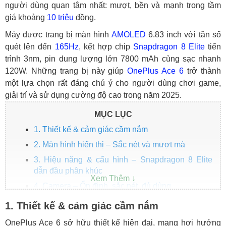
người dùng quan tâm nhất: mượt, bền và mạnh trong tầm
giá khoảng
10 triệu
đồng.
Máy được trang bị màn hình
AMOLED
6.83 inch với tần số
quét lên đến
165Hz
, kết hợp chip
Snapdragon 8 Elite
tiến
trình 3nm, pin dung lượng lớn 7800 mAh cùng sạc nhanh
120W. Những trang bị này giúp
OnePlus Ace 6
trở thành
một lựa chọn rất đáng chú ý cho người dùng chơi game,
giải trí và sử dụng cường độ cao trong năm 2025.
MỤC LỤC
1. Thiết kế & cảm giác cầm nắm
2. Màn hình hiển thị – Sắc nét và mượt mà
3. Hiệu năng & cấu hình – Snapdragon 8 Elite
dẫn đầu phân khúc
4. Camera – Ổn định, sắc nét, đủ dùng
5. Pin & sạc nhanh – Thời lượng khủng, sạc siêu
1. Thiết kế & cảm giác cầm nắm
tốc
OnePlus Ace 6 sở hữu thiết kế hiện đại, mang hơi hướng