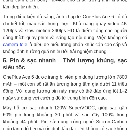
làm đẹp tự nhiên.
Trong điều kiện đủ sáng, ảnh chụp từ OnePlus Ace 6 có độ
chi tiết tốt, màu sắc trung thực. Khả năng quay video 4K
120fps và slow motion 240fps HD là điểm cộng cho người
dùng thích quay phim và sáng tạo nội dung. Việc không có
camera tele
là điều dễ hiểu trong phân khúc cận cao cấp và
không ảnh hưởng quá nhiều tới trải nghiệm chung.
5. Pin & sạc nhanh – Thời lượng khủng, sạc
siêu tốc
OnePlus Ace 6 được trang bị viên pin dung lượng lớn 7800
mAh – một con số rất ấn tượng trong tầm giá dưới 11 triệu
đồng. Với dung lượng pin này, máy có thể đáp ứng tốt 1–2
ngày sử dụng với cường độ từ trung bình đến cao.
Máy hỗ trợ sạc nhanh 120W SuperVOOC, giúp sạc gần
60% pin trong khoảng 30 phút và sạc đầy 100% trong
khoảng 44 phút. Pin sử dụng công nghệ Silicon-Carbon
giúp tăng độ bền và ổn định lâu dài. Dù không có sạc không