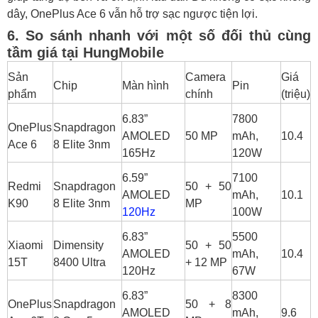
dây, OnePlus Ace 6 vẫn hỗ trợ sạc ngược tiện lợi.
6. So sánh nhanh với một số đối thủ cùng
tầm giá tại HungMobile
Sản
Camera
Giá
Chip
Màn hình
Pin
phẩm
chính
(triệu)
6.83”
7800
OnePlus
Snapdragon
AMOLED
50 MP
mAh,
10.4
Ace 6
8 Elite 3nm
165Hz
120W
6.59”
7100
Redmi
Snapdragon
50 + 50
AMOLED
mAh,
10.1
K90
8 Elite 3nm
MP
120Hz
100W
6.83”
5500
Xiaomi
Dimensity
50 + 50
AMOLED
mAh,
10.4
15T
8400 Ultra
+ 12 MP
120Hz
67W
6.83”
8300
OnePlus
Snapdragon
50 + 8
AMOLED
mAh,
9.6