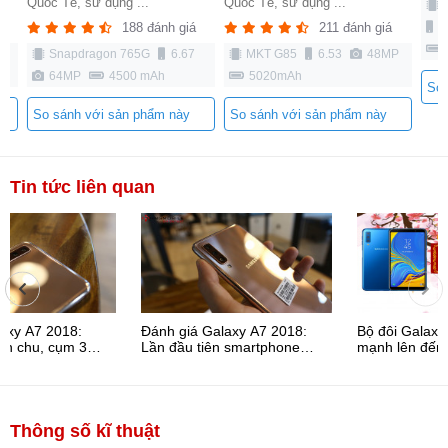
ế, sử dụng ...
Quốc Tế, sử dụng ...
MKT Dimensi
6.57"
48M
188 đánh giá
211 đánh giá
4520mAh
apdragon 765G
6.67
MKT G85
6.53
48MP
MP
4500 mAh
5020mAh
So sánh với s
nh với sản phẩm này
So sánh với sản phẩm này
Tin tức liên quan
Đánh giá Galaxy A7 2018:
Bộ đôi Galaxy A giảm giá cực
Lần đầu tiên smartphone
mạnh lên đến 3 triệu duy nhất
Samsung có cấu hình ...
sau Tết ...
Thông số kĩ thuật