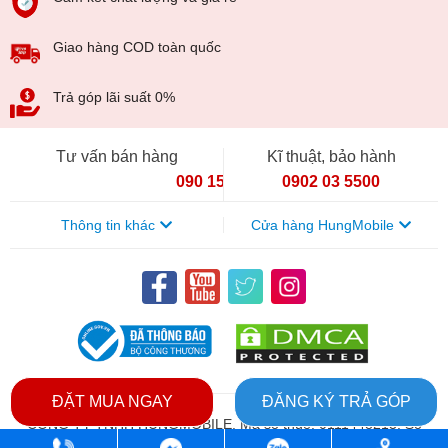
trên tay siêu phẩm đến từ hãng công nghệ lớn nhất thế giới
với những bước đột phá về thiết kế và cấu hình chắc chắn
Giao hàng COD toàn quốc
sẽ sẽ chính phục khách hàng khó tính nhất.
Trả góp lãi suất 0%
Tư vấn bán hàng
Kĩ thuật, bảo hành
090 154 8866
0902 03 5500
Thông tin khác
Cửa hàng HungMobile
ĐẶT MUA NGAY
ĐĂNG KÝ TRẢ GÓP
CÔNG TY TNHH HUNGMOBILE. Mã số thuế: 0111448213. Số
đăng kí kinh doanh: 0111448213. Ngày cấp 07/04/2026