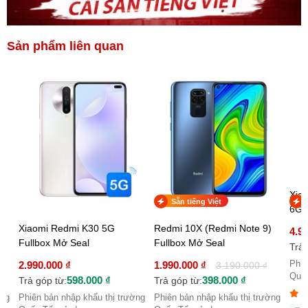
Sản phẩm liên quan
Xiaomi Redmi
Sẵn tiếng Việt
Fullbox Nguy
6GB/64GB
i Redmi K30 5G
Redmi 10X (Redmi Note 9)
4.950.000 ₫
ox Mở Seal
Fullbox Mở Seal
990
Trả góp từ:
Phiên bản nhập 
.000 ₫
1.990.000 ₫
3.190.000 ₫
Quốc Tế. Sản ph
598.000 ₫
398.000 ₫
p từ:
Trả góp từ:
bản nhập khẩu thị trường
Phiên bản nhập khẩu thị trường