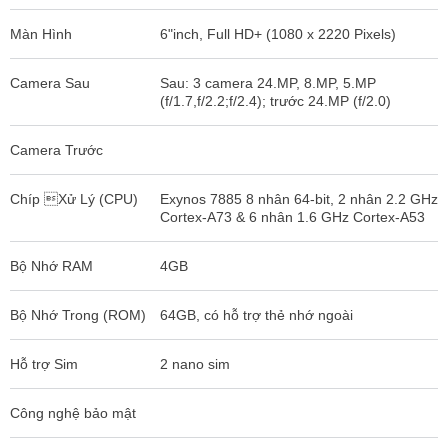
Màn Hình
6"inch, Full HD+ (1080 x 2220 Pixels)
Camera Sau
Sau: 3 camera 24.MP, 8.MP, 5.MP
(f/1.7,f/2.2;f/2.4); trước 24.MP (f/2.0)
Camera Trước
Chíp Xử Lý (CPU)
Exynos 7885 8 nhân 64-bit, 2 nhân 2.2 GHz
Cortex-A73 & 6 nhân 1.6 GHz Cortex-A53
Bộ Nhớ RAM
4GB
Bộ Nhớ Trong (ROM)
64GB, có hỗ trợ thẻ nhớ ngoài
Hỗ trợ Sim
2 nano sim
Công nghệ bảo mật