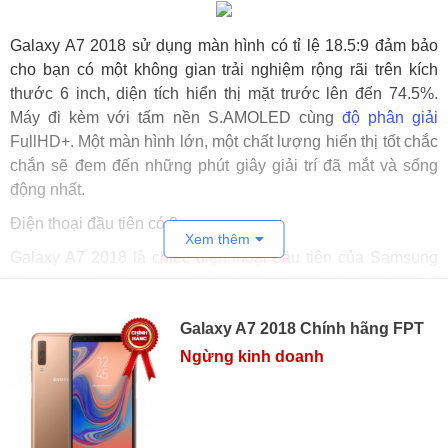
Galaxy A7 2018 sử dụng màn hình có tỉ lệ 18.5:9 đảm bảo
cho bạn có một không gian trải nghiệm rộng rãi trên kích
thước 6 inch, diện tích hiển thị mặt trước lên đến 74.5%.
Máy đi kèm với tấm nền S.AMOLED cùng
độ phân giải
FullHD+. Một màn hình lớn, một chất lượng hiển thị tốt chắc
chắn sẽ đem đến những phút giây giải trí đã mắt và sống
động nhất.
Điện thoại đầu tiên có 3 camera
Xem thêm
Galaxy A7 2018 là chiếc điện thoại đầu tiên của Samsung
được trang bị 3 camera với độ phân giải lần lượt là 24.MP,
8MP và 5.MP.
Galaxy A7 2018 Chính hãng FPT
Ngừng kinh doanh
Cảm biến chính 24 MP nằm giữa cụm camera có
khẩu độ
F/1.7, giúp hình ảnh chi tiết hơn, đặc biệt ở điều kiện ánh
sáng thấp. Phía trên là cảm biến độ sâu 5 MP F/2.2 và ống
kính góc rộng ở dưới 8 MP F/2.4.