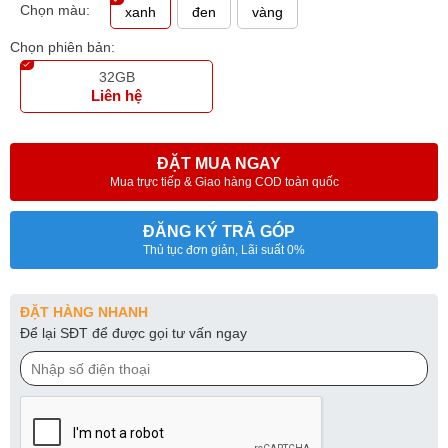
Chọn màu:
xanh
đen
vàng
Chọn phiên bản:
32GB
Liên hệ
ĐẶT MUA NGAY
Mua trực tiếp & Giao hàng COD toàn quốc
ĐĂNG KÝ TRẢ GÓP
Thủ tục đơn giản, Lãi suất 0%
ĐẶT HÀNG NHANH
Để lại SĐT để được gọi tư vấn ngay