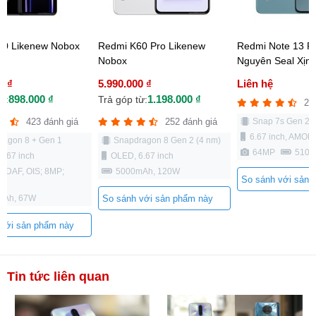
60 Likenew Nobox
Redmi K60 Pro Likenew
Redmi Note 13 P
Nobox
Nguyên Seal Xịn
0 ₫
5.990.000 ₫
Liên hệ
898.000 ₫
1.198.000 ₫
ừ:
Trả góp từ:
26
423 đánh giá
252 đánh giá
Snap 7s Gen 2
6.67 inch, AMOL
ragon 8 + Gen 1
Snapdragon 8 Gen 2 (4 nm)
64MP
5100
6.67 inch
OLED, 6.67 inch
 PDAF, OIS; 8MP;
5000mAh, 120W
So sánh với sản 
mAh, 67W
So sánh với sản phẩm này
 với sản phẩm này
Tin tức liên quan