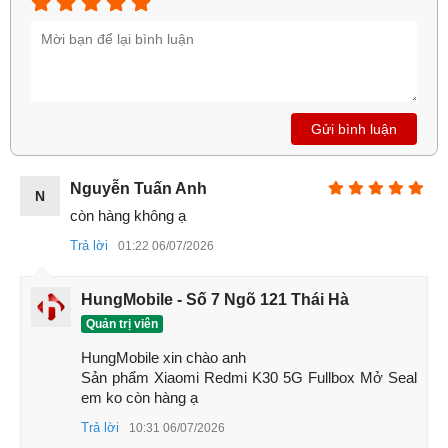
2. Kết nối 5G dẫn đầu xu hướng
Khi mà kết nối 5G đang trở thành xu hướng hiện tại thì
Redmi K30 5G lại càng đáng giá đồng tiền. Với 5G, việc
download, xem video 4K trực tuyến, live stream chất lượng
cao sẽ nhanh chóng, mượt mà và ổn định hơn bao giờ hết.
Gửi bình luận
Nguyễn Tuấn Anh
N
còn hàng không ạ
Trả lời
01:22 06/07/2026
HungMobile - Số 7 Ngõ 121 Thái Hà
Quản trị viên
HungMobile xin chào anh 

Sản phẩm Xiaomi Redmi K30 5G Fullbox Mở Seal 
em ko còn hàng ạ
Trả lời
10:31 06/07/2026