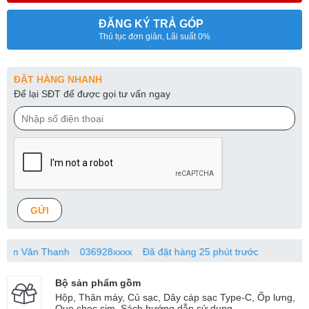
ĐĂNG KÝ TRẢ GÓP
Thủ tục đơn giản, Lãi suất 0%
ĐẶT HÀNG NHANH
Để lại SĐT để được gọi tư vấn ngay
GỬI
n Thanh
036928xxxx
Đã đặt hàng 25 phút trước
Bộ sản phẩm gồm
Hộp, Thân máy, Củ sạc, Dây cáp sạc Type-C, Ốp lưng,
Que chọc sim, Sách hướng dẫn sử dụng