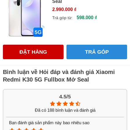
Seal
2.990.000 ₫
598.000 ₫
Trả góp từ:
ĐẶT HÀNG
TRẢ GÓP
Bình luận về Hỏi đáp và đánh giá Xiaomi
Redmi K30 5G Fullbox Mở Seal
4.5/5
Xiaomi Redmi K30 5G
Đã có 188 bình luận và đánh giá
Ngoài ra, Redmi k30 5G được trang bị viên pin 4500mAh,
tích hợp sạc nhanh 30W, sạc 100% pin chỉ trong 57 phút.
Bạn đánh giá sản phẩm này bao nhiêu sao