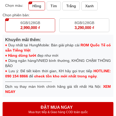
Chọn màu:
Hồng
Tím
Trắng
Xanh
Chọn phiên bản:
6GB/128GB
8GB/128GB
2,990,000 ₫
3,290,000 ₫
Khuyến mãi thêm:
♦
Duy nhất tại HungMobile: Bán giải pháp cài
ROM Quốc Tế có
sẵn Tiếng Việt
♦
H
àng dùng lướt
đẹp như mới
♦
Dùng ngân hàng/VNIED bình thường, KHÔNG CHẬM THÔNG
BÁO
♦
Lưu ý: Để tiết kiệm thời gian, KH hãy gọi trực tiếp
HOTLINE:
090 154 8866
để
check tồn kho mới nhất trong ngày
.
------------------------------------
Dịch vụ thay màn hình chính hãng giá tốt nhất Hà Nội:
XEM
NGAY
ĐẶT MUA NGAY
Mua trực tiếp & Giao hàng COD toàn quốc