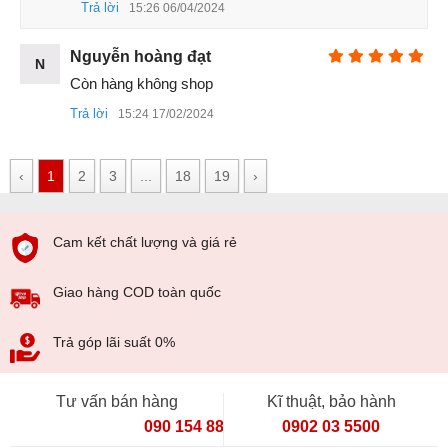
các thao tac vuốt chạm không có bất kì độ trễ nào.
Trả lời
15:26 06/04/2024
4. Trải nghiệm cụm 4 camera chuyên nghiệp
Nguyễn hoàng đạt
N
Camera sau của Xiaomi Redmi K30 được bối trí khá độc
Còn hàng không shop
đáo. Sản phẩm gồm 4 Camera: 64 MP, f/1.8, 26mm (góc
Trả lời
15:24 17/02/2024
rộng) + 8 MP (Zoom) + 5 MP (siêu rộng) + 2 MP (Xoá phông)
được đặt thẳng hàng trong vòng tròn đồng tâm phía sau tạo
sự cân đối cũng như tạo điểm nhấn cho Camera.
‹
1
2
3
...
18
19
›
Cam kết chất lượng và giá rẻ
Giao hàng COD toàn quốc
Trả góp lãi suất 0%
Tư vấn bán hàng
Kĩ thuật, bảo hành
090 154 8866
0902 03 5500