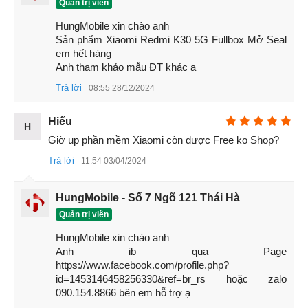
Quản trị viên
HungMobile xin chào anh 

Sản phẩm Xiaomi Redmi K30 5G Fullbox Mở Seal 
em hết hàng 

Anh tham khảo mẫu ĐT khác ạ
Trả lời
08:55 28/12/2024
Hiếu
H
Giờ up phần mềm Xiaomi còn được Free ko Shop?
Trả lời
11:54 03/04/2024
HungMobile - Số 7 Ngõ 121 Thái Hà
Quản trị viên
Xiaomi Redmi K30 5G
HungMobile xin chào anh 

Khi màn hiện tại tần số quét màn của smartphone chỉ dừng
Anh ib qua Page 
lại ở
60Hz
hay
90Hz
thì tần số quét màn 120Hz trên Redmi
https://www.facebook.com/profile.php?
K30 5G đã đánh bẹp mọi đối thủ cùng phân khúc. Với
id=1453146458256330&ref=br_rs hoặc zalo 
090.154.8866 bên em hỗ trợ ạ
Redmi K30 5G bạn sẽ có những trải nghiệm, nhanh mượt,