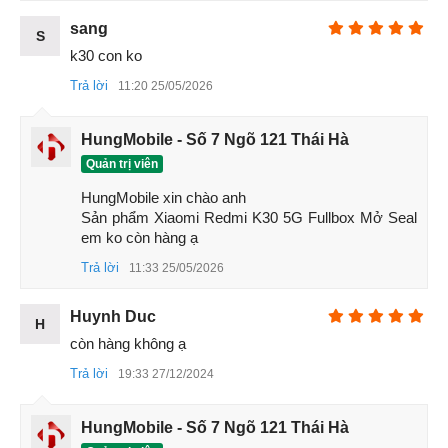
sang
S
k30 con ko
Trả lời
11:20 25/05/2026
Xiaomi Redmi K30 5G
HungMobile - Số 7 Ngõ 121 Thái Hà
Ngoài ra, Redmi K30 5G cũng được hỗ trợ chuẩn WiFi 6
Quản trị viên
mới, cung cấp tốc độ tải xuống nhanh gấp đôi chuẩn cũ.
HungMobile xin chào anh

3. Trải nghiệm màn hình 120Hz
Sản phẩm Xiaomi Redmi K30 5G Fullbox Mở Seal 
em ko còn hàng ạ
Xiaomi Redmi K30 được trang bị màn hình đục lỗ 6.67 inch,
Trả lời
11:33 25/05/2026
sử dụng tấm nền
IPS LCD
với
độ phân giải
Full HD+ (1080
x 2400 pixel), tỷ lệ khung hình 20:9, tần số quét
120Hz
.
Huynh Duc
H
còn hàng không ạ
Trả lời
19:33 27/12/2024
HungMobile - Số 7 Ngõ 121 Thái Hà