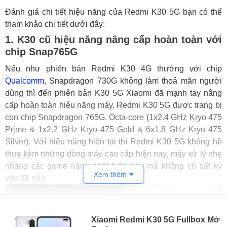
Đánh giá chi tiết hiệu năng của Redmi K30 5G bạn có thể
tham khảo chi tiết dưới đây:
1. K30 cũ hiệu năng nâng cấp hoàn toàn với
chip Snap765G
Nếu như phiên bản Redmi K30 4G thường với chip
Qualcomm
, Snapdragon 730G không làm thoả mãn người
dùng thì đến phiên bản K30 5G Xiaomi đã mạnh tay nâng
cấp hoàn toàn hiệu năng máy. Redmi K30 5G được trang bị
con chip Snapdragon 765G. Octa-core (1x2.4 GHz Kryo 475
Prime & 1x2.2 GHz Kryo 475 Gold & 6x1.8 GHz Kryo 475
Silver). Với hiệu năng hiện tại thì Redmi K30 5G không hề
thua kèm những dòng máy cao cấp hiện nay, máy xử lý nhẹ
nhàng các game nặng nhất hiện nay mà không có bất kỳ
Xem thêm
vấn đề nào.
Xiaomi Redmi K30 5G Fullbox Mở