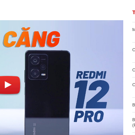
M
C
C
C
B
B
(