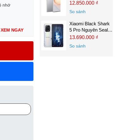
8GB/128GB
12.850.000 ₫
ộ nhớ
So sánh
Xiaomi Black Shark
5 Pro Nguyên Seal
:
XEM NGAY
Xịn
13.690.000 ₫
So sánh