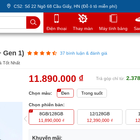
CS2: Số 22 Ngõ 68 Cầu Giấy, HN (Đỗ ô tô miễn phí)
Điện thoại
Thay màn
Máy tính bảng
Sa
+ Gen 1)
37 bình luận & đánh giá
á Tốt Nhất
11.890.000 ₫
2.378
Trả góp chỉ từ:
Chọn màu:
Đen
Trong suốt
Chọn phiên bản:
/512GB
8GB/128GB
12/128GB
90,000 ₫
11,890,000 ₫
12,390,000 ₫
12
Khuyến mãi: