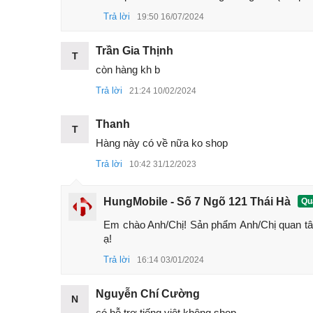
Trả lời
19:50 16/07/2024
Trần Gia Thịnh
T
còn hàng kh b
Trả lời
21:24 10/02/2024
Thanh
T
Hàng này có về nữa ko shop
Trả lời
10:42 31/12/2023
HungMobile - Số 7 Ngõ 121 Thái Hà
Quả
Em chào Anh/Chị! Sản phẩm Anh/Chị quan tâ
ạ!
Trả lời
16:14 03/01/2024
Nguyễn Chí Cường
N
có hỗ trợ tiếng việt không shop