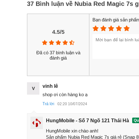
37 Bình luận về Nubia Red Magic 7s g
Bạn đánh giá sản phẩm
4.5/5
Đã có 37 bình luận và
So với bản thường thì Nubia Magic 7s được trang
đánh giá
nhà Qualcomm. Máy chỉ có 2 lựa chọn màu sắc l
12/128GB.
Hiện tại HungMobile đang nhận đặt hàng
điện tho
vinh lê
cần đợi 3-7 ngày là đã có trên tay máy mới 100%
V
shop ơi còn hàng ko ạ
giá Nubia Red Magic 7s
chi tiết dưới đây nhé!
1. Cấu hình Nubia Red Magic 7s mới 
Trả lời
02:20 10/07/2024
Nubia Red Magic 7s được trang bị màn hình
AM
HungMobile - Số 7 Ngõ 121 Thái Hà
Quả
20:9, 10-bit màu, dải màu DCI-P3, tần số quét
16
Mặt trước có thiết kế đục lỗ.
HungMobile xin chào anh! 

Sản phẩm Nubia Red Magic 7s giá rẻ (Snap 