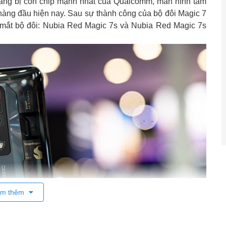
ng bị con chip mạnh nhất của Qualcomm, màn hình tầm
t hàng đầu hiện nay. Sau sự thành công của bộ đôi Magic 7
ra mắt bộ đôi: Nubia Red Magic 7s và Nubia Red Magic 7s
m thêm