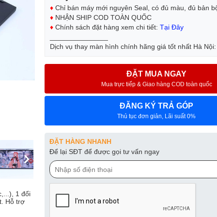
♦
Chỉ bán máy mới nguyên Seal, có đủ màu, đủ bản b
♦
NHẬN SHIP COD TOÀN QUỐC
♦
Chính sách đặt hàng xem chi tiết:
Tại Đây
_______________
Dịch vụ thay màn hình chính hãng giá tốt nhất Hà Nội
ĐẶT MUA NGAY
Mua trực tiếp & Giao hàng COD toàn quốc
ĐĂNG KÝ TRẢ GÓP
Thủ tục đơn giản, Lãi suất 0%
ĐẶT HÀNG NHANH
Để lại SĐT để được gọi tư vấn ngay
..), 1 đổi
t. Hỗ trợ