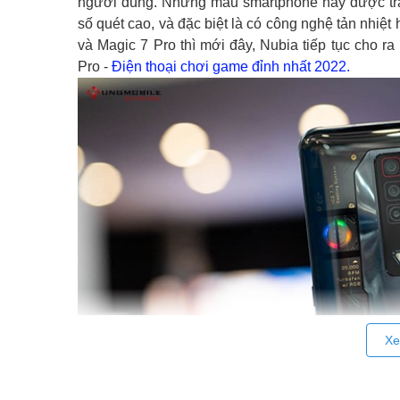
người dùng. Những mẫu smartphone này được tra
số quét cao, và đặc biệt là có công nghệ tản nhiệ
và Magic 7 Pro thì mới đây, Nubia tiếp tục cho 
Pro -
Điện thoại chơi game đỉnh nhất 2022.
Xe