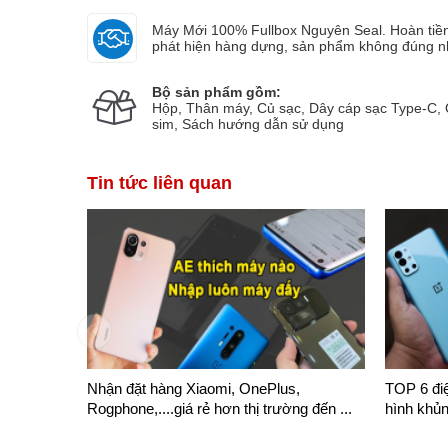
Máy Mới 100% Fullbox Nguyên Seal. Hoàn ti
phát hiện hàng dựng, sản phẩm không đúng n
Bộ sản phẩm gồm:
g Nghĩa
038603xxxx
Đã đặt hàng 1 phút trước
Vũ bảo ngọc
Hộp, Thân máy, Củ sạc, Dây cáp sạc Type-C,
sim, Sách hướng dẫn sử dụng
Tin tức liên quan
Nhận đặt hàng Xiaomi, OnePlus,
TOP 6 điệ
Rogphone,....giá rẻ hơn thị trường đến ...
hình khủn