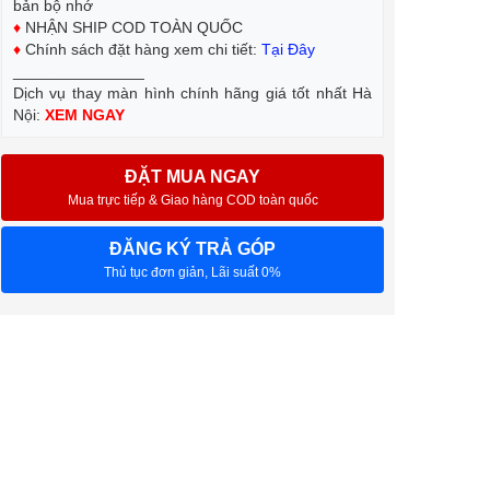
bản bộ nhớ
♦
NHẬN SHIP COD TOÀN QUỐC
♦
Chính sách đặt hàng xem chi tiết:
Tại Đây
_______________
Dịch vụ thay màn hình chính hãng giá tốt nhất Hà
Nội:
XEM NGAY
ĐẶT MUA NGAY
Mua trực tiếp & Giao hàng COD toàn quốc
ĐĂNG KÝ TRẢ GÓP
Thủ tục đơn giản, Lãi suất 0%