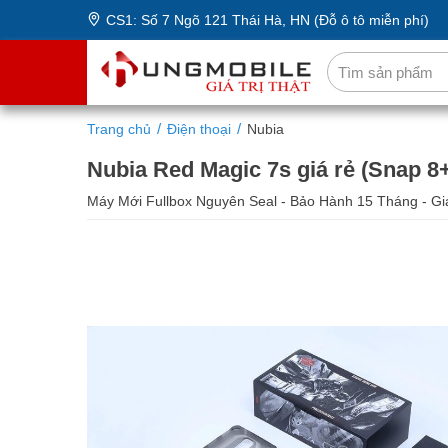
CS1: Số 7 Ngõ 121 Thái Hà, HN (Đỗ ô tô miễn phí)
Trang chủ
Điện thoại
Nubia
Nubia Red Magic 7s giá rẻ (Snap 8
Máy Mới Fullbox Nguyên Seal - Bảo Hành 15 Tháng - Gi
12/128GB
12/256GB
16
12,390,000 ₫
12,990,000 ₫
14,9