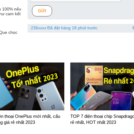
ền 100% nếu
GỬI
hư cam kết
038236xxxx
Đã đặt hàng 18 phút trước
Đỗ Tiến Dũng
 Que chọc
n thoại OnePlus mới nhất, cấu
TOP 7 điện thoại chip Snapdrago
g giá rẻ nhất 2023
rẻ nhất, HOT nhất 2023