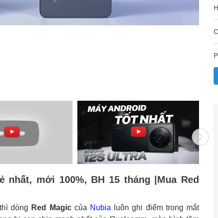
H
C
P
rẻ nhất, mới 100%, BH 15 tháng |Mua Red
thì dòng
Red Magic
của
Nubia
luôn ghi điểm trong mắt