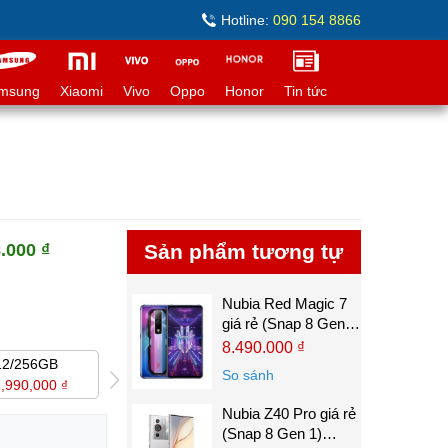
Hotline:
090 154 8866
msung
Xiaomi
Vivo
Oppo
Honor
Tin tức
.000 ₫
Sản phẩm tương tự
Nubia Red Magic 7
giá rẻ (Snap 8 Gen
1)
8.490.000 ₫
12/256GB
16/512GB
8GB/128GB
So sánh
,990,000 ₫
14,990,000 ₫
11,890,000 ₫
Nubia Z40 Pro giá rẻ
(Snap 8 Gen 1)