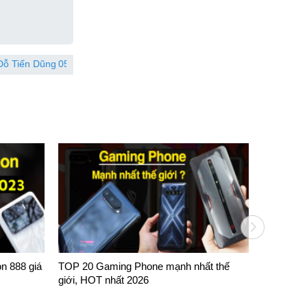
052892xxxx
Đã đặt hàng 20 phút trước
Nguyễn Trung
n 888 giá
TOP 20 Gaming Phone mạnh nhất thế
TOP 13 đi
giới, HOT nhất 2026
Gen 1 máy