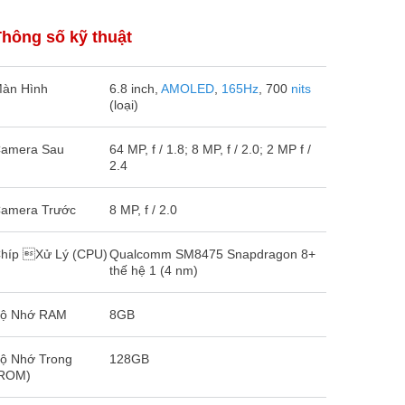
Thông số kỹ thuật
àn Hình
6.8 inch,
AMOLED
,
165Hz
, 700
nits
(loại)
amera Sau
64 MP, f / 1.8; 8 MP, f / 2.0; 2 MP f /
2.4
amera Trước
8 MP, f / 2.0
híp Xử Lý (CPU)
Qualcomm SM8475 Snapdragon 8+
thế hệ 1 (4 nm)
ộ Nhớ RAM
8GB
ộ Nhớ Trong
128GB
ROM)