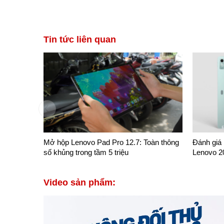
3194xxxx
Đã đặt hàng 6 phút trước
Nguyễn 
Tin tức liên quan
Mở hộp Lenovo Pad Pro 12.7: Toàn thông
Đánh giá
số khủng trong tầm 5 triệu
Lenovo 2
Video sản phẩm: