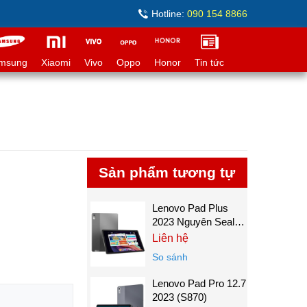
Hotline:
090 154 8866
msung
Xiaomi
Vivo
Oppo
Honor
Tin tức
Sản phẩm tương tự
Lenovo Pad Plus
2023 Nguyên Seal
Xịn
Liên hệ
So sánh
Lenovo Pad Pro 12.7
2023 (S870)