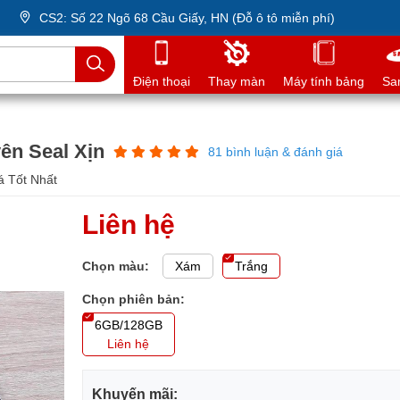
CS2: Số 22 Ngõ 68 Cầu Giấy, HN (Đỗ ô tô miễn phí)
Điện thoại
Thay màn
Máy tính bảng
Sa
ên Seal Xịn
81 bình luận & đánh giá
á Tốt Nhất
Liên hệ
Chọn màu:
Xám
Trắng
Chọn phiên bản:
6GB/128GB
Liên hệ
Khuyến mãi: