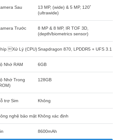
amera Sau
13 MP, (wide) & 5 MP, 120˚
(ultrawide)
amera Trước
8 MP & 8 MP, IR TOF 3D,
(depth/biometrics sensor)
híp Xử Lý (CPU)
Snapdragon 870, LPDDR5 + UFS 3.1
ộ Nhớ RAM
6GB
ộ Nhớ Trong
128GB
ROM)
ỗ trợ Sim
Không
ông nghệ bảo mật
Không xác định
in
8600mAh