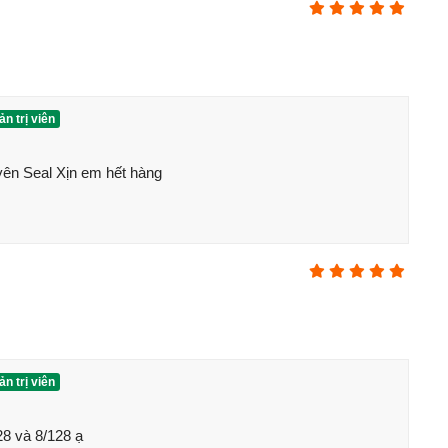
ợc trang bị con chip
Snapdragon 870
hàng đầu của
nh lớn 11.5 inch đi kèm với nó là
độ phân giải
2.5K. Với
n trị viên
n sử dụng lớn, màn hình sắc nét, sống động đến từng chi
n Seal Xịn em hết hàng 

n trị viên
8 và 8/128 ạ