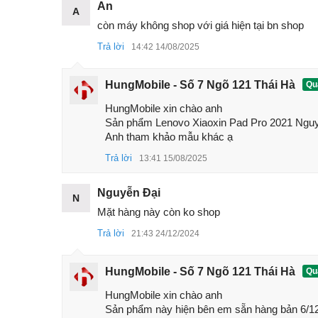
An
A
còn máy không shop với giá hiện tại bn shop
Trả lời
14:42 14/08/2025
Mẫu
máy tính bảng giá rẻ tốt nhất 2022
này đư
Qualcomm. Máy có viên pin trâu 8600mAh, màn hì
HungMobile - Số 7 Ngõ 121 Thái Hà
Quả
Lenovo Xiaoxin Pad Pro 2021 bạn sẽ có không gia
HungMobile xin chào anh 

tiết.
Sản phẩm Lenovo Xiaoxin Pad Pro 2021 Nguyê
Anh tham khảo mẫu khác ạ
Trả lời
13:41 15/08/2025
Nguyễn Đại
N
Mặt hàng này còn ko shop
Trả lời
21:43 24/12/2024
HungMobile - Số 7 Ngõ 121 Thái Hà
Quả
HungMobile xin chào anh

Sản phẩm này hiện bên em sẵn hàng bản 6/12