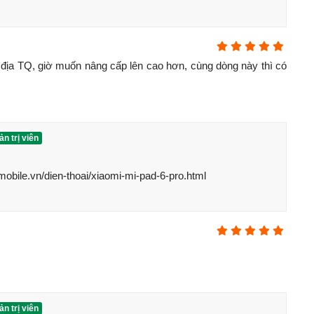
địa TQ, giờ muốn nâng cấp lên cao hơn, cùng dòng này thì có 
n trị viên
obile.vn/dien-thoai/xiaomi-mi-pad-6-pro.html
h bảng Lenovo Xiaoxin Pad Pro 2021
với giá tốt nhất thị
 BH 15 tháng. Hãy cùng mình tổng hợp
cấu hình Lenovo
n Pad Pro 2021
n trị viên