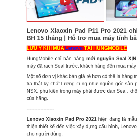
Lenovo Xiaoxin Pad P11 Pro 2021 ch
BH 15 tháng | Hỗ trợ mua máy tính b
LƯU Ý KHI MUA
Lenovo
TẠI HUNGMOBILE
HungMobile chỉ bán hàng
mới nguyên Seal XỊN
máy đã rạch Seal trước, khách hàng đến mua máy s
Một số đơn vị khác bán giá rẻ hơn có thể là hàng 
tra thật kỹ chất lượng cũng như nguồn gốc sản
NSX, phụ kiện trong máy phải được dán Seal, kh
của hãng.
------------------
Lenovo Xiaoxin Pad Pro 2021
hiện đang là mẫu
thiện thiết kế đến việc xây dựng cấu hình, Lenov
cho người dùng.