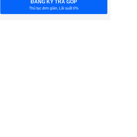
ĐĂNG KÝ TRẢ GÓP
Thủ tục đơn giản, Lãi suất 0%