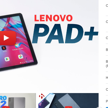
C
C
C
B
B
(
H
C
P