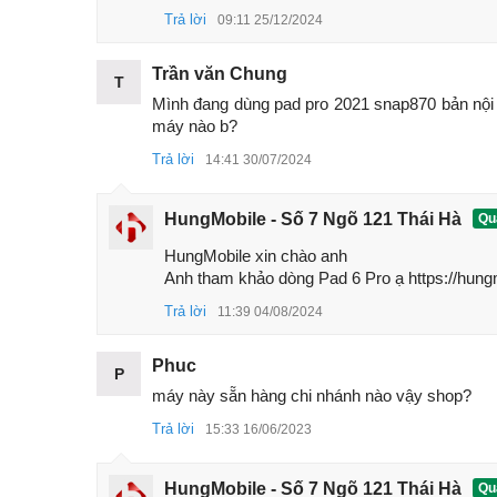
Trả lời
09:11 25/12/2024
Trần văn Chung
T
Mình đang dùng pad pro 2021 snap870 bản nội 
máy nào b?
Trả lời
14:41 30/07/2024
HungMobile - Số 7 Ngõ 121 Thái Hà
Quả
HungMobile xin chào anh 

Anh tham khảo dòng Pad 6 Pro ạ https://hungm
Hiện tại HungMobile đang nhận đặt hàng
máy tín
Trả lời
11:39 04/08/2024
trường. Đây là máy mới 100%, nguyên Seal hộp,
Xiaoxin Pad Pro 2021
chi tiết dưới đây nhé!
Phuc
P
Thông số kỹ thuật của Lenovo Xiaoxi
máy này sẵn hàng chi nhánh nào vậy shop?
• Màn hình:
Trả lời
15:33 16/06/2023
- 11.5 inch
OLED
2.5K (2560x1600)
HungMobile - Số 7 Ngõ 121 Thái Hà
Quả
- Tần số quét
90Hz