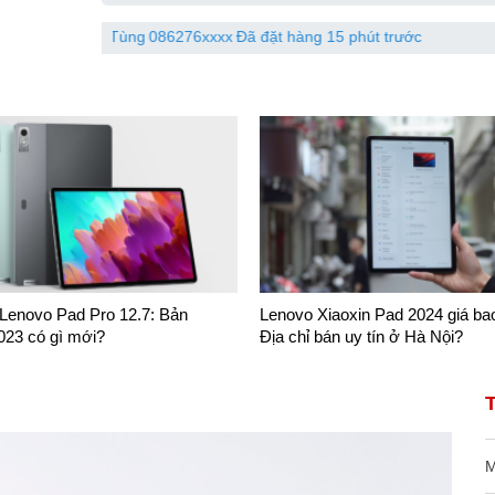
Huy Tùng
086276xxxx
Đã đặt hàng 15 phút trước
Lâm Chí
 Lenovo Pad Pro 12.7: Bản
Lenovo Xiaoxin Pad 2024 giá ba
023 có gì mới?
Địa chỉ bán uy tín ở Hà Nội?
M