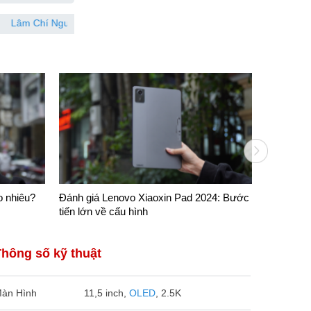
 Nguyên
087641xxxx
Đã đặt hàng 35 phút trước
Võ Phùng
o nhiêu?
Đánh giá Lenovo Xiaoxin Pad 2024: Bước
4 Lý do n
tiến lớn về cấu hình
2024 mà b
Thông số kỹ thuật
àn Hình
11,5 inch,
OLED
, 2.5K