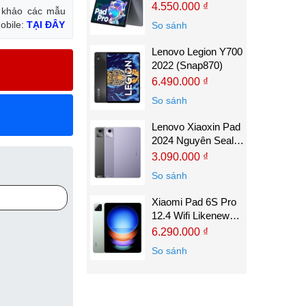
4.550.000 ₫
 khảo các mẫu
obile:
TẠI ĐÂY
So sánh
Lenovo Legion Y700
2022 (Snap870)
6.490.000 ₫
So sánh
Lenovo Xiaoxin Pad
2024 Nguyên Seal
Xịn
3.090.000 ₫
So sánh
Xiaomi Pad 6S Pro
12.4 Wifi Likenew
Nobox
6.290.000 ₫
So sánh