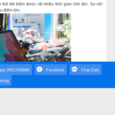
hể tiết kiệm được rất nhiều thời gian chờ đợi. So với
ưu điểm lớn.
gay
0901548866
Facebook
Chat Zalo
đường