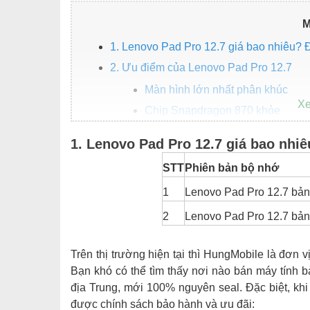
M
1. Lenovo Pad Pro 12.7 giá bao nhiêu? Đ
2. Ưu điểm của Lenovo Pad Pro 12.7
Màn hình lớn nhất phân khúc
Chip Snapdragon 870 khỏe
Dung lượng pin 10.200 mAh lớn
1. Lenovo Pad Pro 12.7 giá bao nhiê
Có thể cài Tiếng Việt lấy ngay
STT
Phiên bản bộ nhớ
1
Lenovo Pad Pro 12.7 bả
2
Lenovo Pad Pro 12.7 bả
Trên thị trường hiện tại thì HungMobile là đơn
Bạn khó có thể tìm thấy nơi nào bán máy tính 
địa Trung, mới 100% nguyên seal. Đặc biệt, kh
được chính sách bảo hành và ưu đãi: