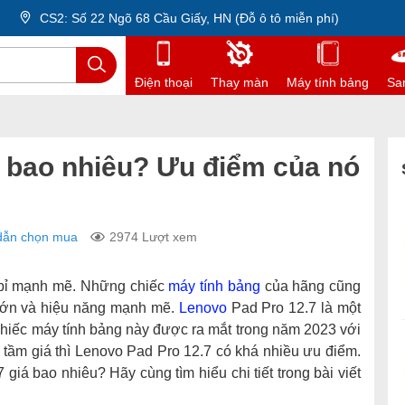
CS2: Số 22 Ngõ 68 Cầu Giấy, HN (Đỗ ô tô miễn phí)
Điện thoại
Thay màn
Máy tính bảng
Sa
á bao nhiêu? Ưu điểm của nó
dẫn chọn mua
2974 Lượt xem
 bỉ mạnh mẽ. Những chiếc
máy tính bảng
của hãng cũng
 lớn và hiệu năng mạnh mẽ.
Lenovo
Pad Pro 12.7 là một
Chiếc máy tính bảng này được ra mắt trong năm 2023 với
g tầm giá thì Lenovo Pad Pro 12.7 có khá nhiều ưu điểm.
 giá bao nhiêu? Hãy cùng tìm hiểu chi tiết trong bài viết