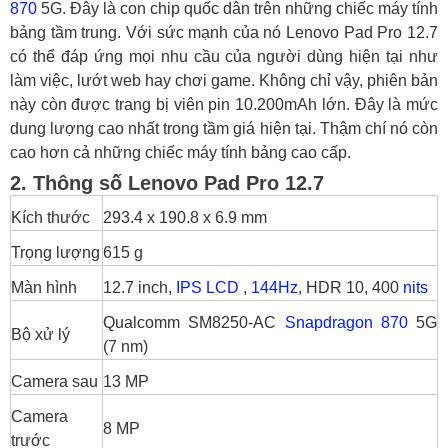
870
5G. Đây là con chip quốc dân trên những chiếc máy tính
bảng tầm trung. Với sức mạnh của nó Lenovo Pad Pro 12.7
có thể đáp ứng mọi nhu cầu của người dùng hiện tại như
làm việc, lướt web hay chơi game. Không chỉ vậy, phiên bản
này còn được trang bị viên pin 10.200mAh lớn. Đây là mức
dung lượng cao nhất trong tầm giá hiện tại. Thậm chí nó còn
cao hơn cả những chiếc máy tính bảng cao cấp.
2. Thông số Lenovo Pad Pro 12.7
Kích thước
293.4 x 190.8 x 6.9 mm
Trọng lượng
615 g
Màn hình
12.7 inch,
IPS LCD
,
144Hz
, HDR 10, 400
nits
Qualcomm SM8250-AC
Snapdragon 870
5G
Bộ xử lý
(7 nm)
Camera sau
13 MP
Camera
8 MP
trước