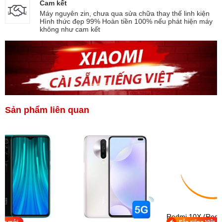
Cam kết
Máy nguyên zin, chưa qua sửa chữa thay thế linh kiện
Hình thức đẹp 99% Hoàn tiền 100% nếu phát hiện máy
không như cam kết
Sản phẩm liên quan
Redmi 10X (Redm
hư mới
Sẵn tiếng Việt