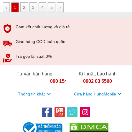
‹
1
2
3
4
5
›
Cam kết chất lượng và giá rẻ
Giao hàng COD toàn quốc
Trả góp lãi suất 0%
Tư vấn bán hàng
Kĩ thuật, bảo hành
090 154 8866
0902 03 5500
Thông tin khác
Cửa hàng HungMobile