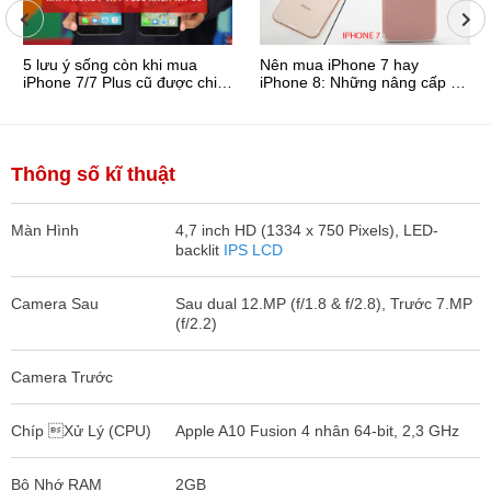
5 lưu ý sống còn khi mua
Nên mua iPhone 7 hay
iPhone 7/7 Plus cũ được chia
iPhone 8: Những nâng cấp có
sẻ từ iFan chính ...
xứng với giá bán?
Thông số kĩ thuật
Màn Hình
4,7 inch HD (1334 x 750 Pixels), LED-
backlit
IPS LCD
Camera Sau
Sau dual 12.MP (f/1.8 & f/2.8), Trước 7.MP
(f/2.2)
Camera Trước
Chíp Xử Lý (CPU)
Apple A10 Fusion 4 nhân 64-bit, 2,3 GHz
Bộ Nhớ RAM
2GB