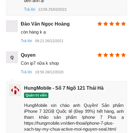
đến anh ạ!
Trả lời
13:56 25/03/2022
Đào Văn Ngọc Hoàng
còn hàng k ạ
Trả lời
08:21 26/12/2021
Quyen
Q
Còn ip7 nữa k shop
Trả lời
19:56 28/12/2020
HungMobile - Số 7 Ngõ 121 Thái Hà
Quản trị viên
HungMobile xin chào anh Quyền! Sản phẩm 
iPhone 7 32GB Quốc tế (Đẹp 99%) hết hàng, anh 
tham khảo sản phẩm Iphone 7 Plus ạ 
https://hungmobile.vn/dien-thoai/iphone-7-plus-
xach-tay-my-chua-active-moi-nguyen-seal.html