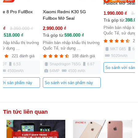
Fullbox Mở Seal
te 8 Pro FullBox
Xiaomi Redmi K30 5G
1.990.000 ₫
3.1
Fullbox Mở Seal
398.0
Trả góp từ:
Phiên bản nhập khẩ
0 ₫
2.990.000 ₫
3.350.000 ₫
Quốc Tế, sử dụng .
518.000 ₫
598.000 ₫
ừ:
Trả góp từ:
21
 nhập khẩu thị trường
Phiên bản nhập khẩu thị trường
sử dụng ...
Quốc Tế, sử dụng ...
MKT G85
6.5
5020mAh
221 đánh giá
188 đánh giá
G90T
6.53
Snapdragon 765G
6.67
So sánh với sản 
4500mAh
64MP
4500 mAh
 với sản phẩm này
So sánh với sản phẩm này
Tin tức liên quan