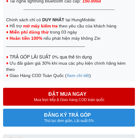
♦
Tai nghe lightning bluetooth cao cấp:
150.000đ
_____________________________________
Chính sách chỉ có
DUY NHẤT
tại HungMobile:
♦
Hỗ trợ
mở máy kiểm tra
theo yêu cầu của khách hàng
♦ Miễn phí dùng thử
trong 03 ngày
♦
Hoàn tiền 100%
nếu phát hiện máy không Zin
________________________________
TRẢ GÓP LÃI SUẤT 0% qua thẻ tín dụng
♦
♦
Ưu đãi giảm giá 30% khi mua các phụ kiện chính hãng kèm
theo
♦
Giao Hàng COD Toàn Quốc (
Xem chi tiết
)
ĐẶT MUA NGAY
Mua trực tiếp & Giao hàng COD toàn quốc
ĐĂNG KÝ TRẢ GÓP
Thủ tục đơn giản, Lãi suất 0%