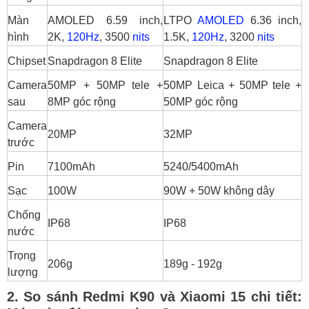
2.4 Camera Redmi K90 vs Xiaomi 15: Máy
Màn
AMOLED 6.59 inch,
LTPO
AMOLED
6.36 inch,
nào chụp đẹp hơn?
hình
2K,
120Hz
, 3500
nits
1.5K,
120Hz
, 3200
nits
2.5 So sánh pin và sạc Redmi K90 vs
Chipset
Snapdragon 8 Elite
Snapdragon 8 Elite
Xiaomi 15
Camera
50MP + 50MP tele +
50MP Leica + 50MP tele +
3. Redmi K90 vs Xiaomi 15 có ưu điểm và hạn
sau
8MP góc rộng
50MP góc rộng
chế gì?
Nên mua Redmi K90 hay Xiaomi 15 tại
Camera
20MP
32MP
HungMobile?
trước
Pin
7100mAh
5240/5400mAh
Sạc
100W
90W + 50W không dây
Chống
IP68
IP68
nước
Trọng
206g
189g - 192g
lượng
2. So sánh Redmi K90 và Xiaomi 15 chi tiết: