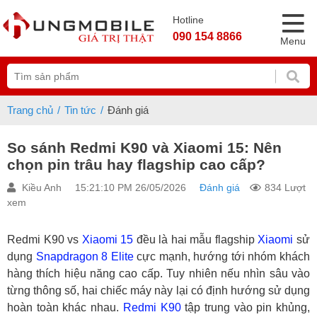
Hotline
090 154 8866
Menu
Trang chủ
Tin tức
Đánh giá
So sánh Redmi K90 và Xiaomi 15: Nên
chọn pin trâu hay flagship cao cấp?
Kiều Anh
15:21:10 PM 26/05/2026
Đánh giá
834 Lượt
xem
Redmi K90 vs
Xiaomi 15
đều là hai mẫu flagship
Xiaomi
sử
dụng
Snapdragon 8 Elite
cực mạnh, hướng tới nhóm khách
hàng thích hiệu năng cao cấp. Tuy nhiên nếu nhìn sâu vào
từng thông số, hai chiếc máy này lại có định hướng sử dụng
hoàn toàn khác nhau.
Redmi K90
tập trung vào pin khủng,