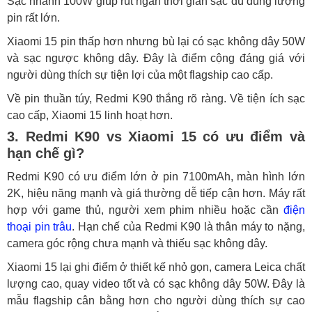
Sạc nhanh 100W giúp rút ngắn thời gian sạc dù dung lượng
pin rất lớn.
Xiaomi 15 pin thấp hơn nhưng bù lại có sạc không dây 50W
và sạc ngược không dây. Đây là điểm cộng đáng giá với
người dùng thích sự tiện lợi của một flagship cao cấp.
Về pin thuần túy, Redmi K90 thắng rõ ràng. Về tiện ích sạc
cao cấp, Xiaomi 15 linh hoạt hơn.
3. Redmi K90 vs Xiaomi 15 có ưu điểm và
hạn chế gì?
Redmi K90 có ưu điểm lớn ở pin 7100mAh, màn hình lớn
2K, hiệu năng mạnh và giá thường dễ tiếp cận hơn. Máy rất
hợp với game thủ, người xem phim nhiều hoặc cần
điện
thoại pin trâu
. Hạn chế của Redmi K90 là thân máy to nặng,
camera góc rộng chưa mạnh và thiếu sạc không dây.
Xiaomi 15 lại ghi điểm ở thiết kế nhỏ gọn, camera Leica chất
lượng cao, quay video tốt và có sạc không dây 50W. Đây là
mẫu flagship cân bằng hơn cho người dùng thích sự cao