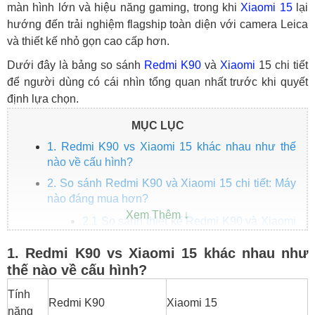
màn hình lớn và hiệu năng gaming, trong khi
Xiaomi 15
lại
hướng đến trải nghiệm flagship toàn diện với camera Leica
và thiết kế nhỏ gọn cao cấp hơn.
Dưới đây là bảng so sánh
Redmi K90
và
Xiaomi
15 chi tiết
để người dùng có cái nhìn tổng quan nhất trước khi quyết
định lựa chọn.
MỤC LỤC
1. Redmi K90 vs Xiaomi 15 khác nhau như thế
nào về cấu hình?
2. So sánh Redmi K90 và Xiaomi 15 chi tiết: Máy
nào đáng mua hơn?
2.1 So sánh thiết kế Redmi K90 và Xiaomi
15
1. Redmi K90 vs Xiaomi 15 khác nhau như
2.2 So sánh màn hình Redmi K90 và
thế nào về cấu hình?
Xiaomi 15
Tính
2.3 So sánh hiệu năng Redmi K90 và
Redmi K90
Xiaomi 15
Xiaomi 15
năng