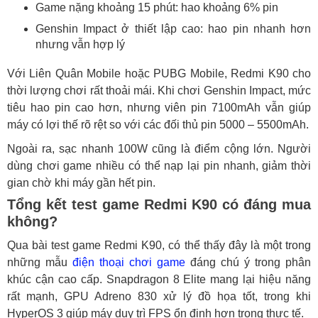
Game nặng khoảng 15 phút: hao khoảng 6% pin
Genshin Impact ở thiết lập cao: hao pin nhanh hơn
nhưng vẫn hợp lý
Với Liên Quân Mobile hoặc PUBG Mobile, Redmi K90 cho
thời lượng chơi rất thoải mái. Khi chơi Genshin Impact, mức
tiêu hao pin cao hơn, nhưng viên pin 7100mAh vẫn giúp
máy có lợi thế rõ rệt so với các đối thủ pin 5000 – 5500mAh.
Ngoài ra, sạc nhanh 100W cũng là điểm cộng lớn. Người
dùng chơi game nhiều có thể nạp lại pin nhanh, giảm thời
gian chờ khi máy gần hết pin.
Tổng kết test game Redmi K90 có đáng mua
không?
Qua bài test game Redmi K90, có thể thấy đây là một trong
những mẫu
điện thoại chơi game
đáng chú ý trong phân
khúc cận cao cấp. Snapdragon 8 Elite mang lại hiệu năng
rất mạnh, GPU Adreno 830 xử lý đồ họa tốt, trong khi
HyperOS 3 giúp máy duy trì FPS ổn định hơn trong thực tế.