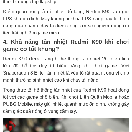
thiết bị dùng chip flagship.
Điểm quan trọng là dù nhiệt độ tăng, Redmi K90 vẫn giữ
FPS khá ổn định. Máy không bị khóa FPS nặng hay tụt hiệu
năng quá nhanh, đây là điểm cộng lớn với người dùng ưu
tiên trải nghiệm game mượt.
4. Khả năng tản nhiệt Redmi K90 khi chơi
game có tốt không?
Redmi K90 được trang bị hệ thống tản nhiệt VC diện tích
lớn để hỗ trợ duy trì hiệu năng khi chơi game. Với
Snapdragon 8 Elite, tản nhiệt là yếu tố rất quan trọng vì chip
mạnh thường sinh nhiệt cao khi chạy tải nặng.
Trong thực tế, hệ thống tản nhiệt của Redmi K90 hoạt động
tốt với các game phổ biến. Khi chơi Liên Quân Mobile hoặc
PUBG Mobile, máy giữ nhiệt quanh mức ổn định, không gây
cảm giác quá nóng ở vùng cầm tay.