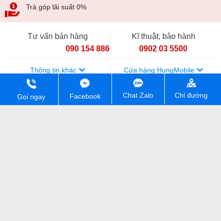
Trả góp lãi suất 0%
Tư vấn bán hàng
Kĩ thuật, bảo hành
090 154 8866
0902 03 5500
Thông tin khác
Cửa hàng HungMobile
Chỉ đường
Chat Zalo
Facebook
Gọi ngay
CÔNG TY TNHH HUNGMOBILE. Mã số thuế: 0111448213. Số
đăng kí kinh doanh: 0111448213. Ngày cấp 07/04/2026