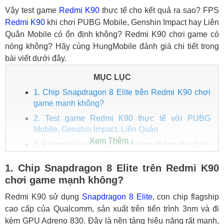
Vậy test game
Redmi K90
thực tế cho kết quả ra sao? FPS
Redmi K90
khi chơi PUBG Mobile, Genshin Impact hay Liên
Quân Mobile có ổn định không? Redmi K90 chơi game có
nóng không? Hãy cùng HungMobile đánh giá chi tiết trong
bài viết dưới đây.
MỤC LỤC
1. Chip Snapdragon 8 Elite trên Redmi K90 chơi
game mạnh không?
2. Test game Redmi K90 thực tế với PUBG
Mobile, Genshin Impact, Liên Quân
3. Redmi K90 chơi game có nóng không khi chiến
game lâu?
1. Chip Snapdragon 8 Elite trên Redmi K90
4. Khả năng tản nhiệt Redmi K90 khi chơi game
chơi game mạnh không?
có tốt không?
5. Redmi K90 hao pin bao nhiêu khi chơi game
Redmi K90 sử dụng
Snapdragon 8 Elite
, con chip flagship
thực tế?
cao cấp của Qualcomm, sản xuất trên tiến trình 3nm và đi
kèm GPU Adreno 830. Đây là nền tảng hiệu năng rất mạnh,
Tổng kết test game Redmi K90 có đáng mua