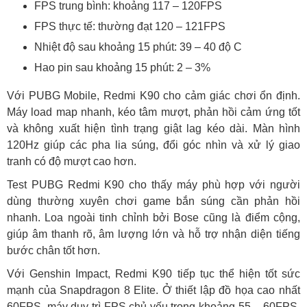
FPS trung bình: khoảng 117 – 120FPS
FPS thực tế: thường đạt 120 – 121FPS
Nhiệt độ sau khoảng 15 phút: 39 – 40 độ C
Hao pin sau khoảng 15 phút: 2 – 3%
Với PUBG Mobile, Redmi K90 cho cảm giác chơi ổn định.
Máy load map nhanh, kéo tâm mượt, phản hồi cảm ứng tốt
và không xuất hiện tình trạng giật lag kéo dài. Màn hình
120Hz giúp các pha lia súng, đổi góc nhìn và xử lý giao
tranh có độ mượt cao hơn.
Test PUBG Redmi K90 cho thấy máy phù hợp với người
dùng thường xuyên chơi game bắn súng cần phản hồi
nhanh. Loa ngoài tinh chỉnh bởi Bose cũng là điểm cộng,
giúp âm thanh rõ, âm lượng lớn và hỗ trợ nhận diện tiếng
bước chân tốt hơn.
Với Genshin Impact, Redmi K90 tiếp tục thể hiện tốt sức
mạnh của Snapdragon 8 Elite. Ở thiết lập đồ họa cao nhất
60FPS, máy duy trì FPS chủ yếu trong khoảng 55 – 60FPS.