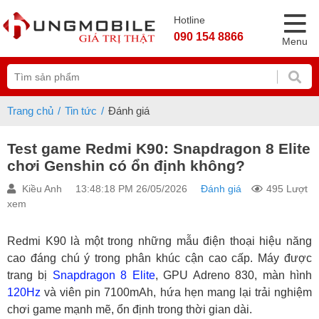
Hotline
090 154 8866
Menu
Trang chủ
Tin tức
Đánh giá
Test game Redmi K90: Snapdragon 8 Elite
chơi Genshin có ổn định không?
Kiều Anh
13:48:18 PM 26/05/2026
Đánh giá
495 Lượt
xem
Redmi K90 là một trong những mẫu điện thoại hiệu năng
cao đáng chú ý trong phân khúc cận cao cấp. Máy được
trang bị
Snapdragon 8 Elite
, GPU Adreno 830, màn hình
120Hz
và viên pin 7100mAh, hứa hẹn mang lại trải nghiệm
chơi game mạnh mẽ, ổn định trong thời gian dài.