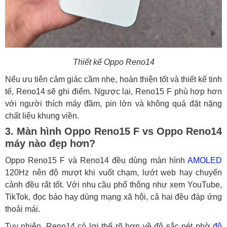
Thiết kế Oppo Reno14
Nếu ưu tiên cảm giác cầm nhẹ, hoàn thiện tốt và thiết kế tinh
tế, Reno14 sẽ ghi điểm. Ngược lại, Reno15 F phù hợp hơn
với người thích máy đầm, pin lớn và không quá đặt nặng
chất liệu khung viền.
3. Màn hình Oppo Reno15 F vs Oppo Reno14
máy nào đẹp hơn?
Oppo Reno15 F và Reno14 đều dùng màn hình
AMOLED
120Hz nên độ mượt khi vuốt chạm, lướt web hay chuyển
cảnh đều rất tốt. Với nhu cầu phổ thông như xem YouTube,
TikTok, đọc báo hay dùng mạng xã hội, cả hai đều đáp ứng
thoải mái.
Tuy nhiên, Reno14 có lợi thế rõ hơn về độ sắc nét nhờ
độ