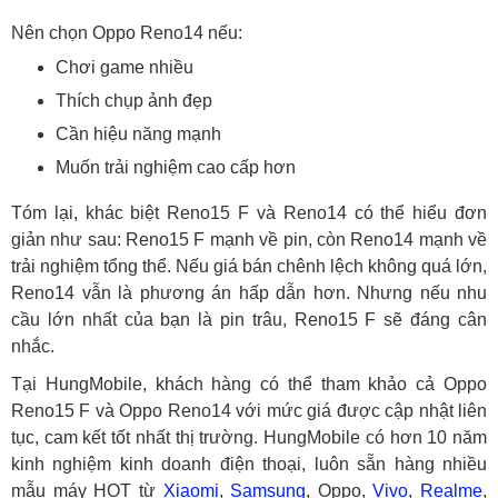
Nên chọn Oppo Reno14 nếu:
Chơi game nhiều
Thích chụp ảnh đẹp
Cần hiệu năng mạnh
Muốn trải nghiệm cao cấp hơn
Tóm lại, khác biệt Reno15 F và Reno14 có thể hiểu đơn
giản như sau: Reno15 F mạnh về pin, còn Reno14 mạnh về
trải nghiệm tổng thể. Nếu giá bán chênh lệch không quá lớn,
Reno14 vẫn là phương án hấp dẫn hơn. Nhưng nếu nhu
cầu lớn nhất của bạn là pin trâu, Reno15 F sẽ đáng cân
nhắc.
Tại HungMobile, khách hàng có thể tham khảo cả Oppo
Reno15 F và Oppo Reno14 với mức giá được cập nhật liên
tục, cam kết tốt nhất thị trường. HungMobile có hơn 10 năm
kinh nghiệm kinh doanh điện thoại, luôn sẵn hàng nhiều
mẫu máy HOT từ
Xiaomi
,
Samsung
, Oppo,
Vivo
,
Realme
,