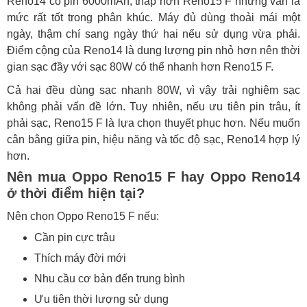
Reno14 có pin 6000mAh, thấp hơn Reno15 F nhưng vẫn là
mức rất tốt trong phân khúc. Máy đủ dùng thoải mái một
ngày, thậm chí sang ngày thứ hai nếu sử dụng vừa phải.
Điểm cộng của Reno14 là dung lượng pin nhỏ hơn nên thời
gian sạc đầy với sạc 80W có thể nhanh hơn Reno15 F.
Cả hai đều dùng sạc nhanh 80W, vì vậy trải nghiệm sạc
không phải vấn đề lớn. Tuy nhiên, nếu ưu tiên pin trâu, ít
phải sạc, Reno15 F là lựa chọn thuyết phục hơn. Nếu muốn
cân bằng giữa pin, hiệu năng và tốc độ sạc, Reno14 hợp lý
hơn.
Nên mua Oppo Reno15 F hay Oppo Reno14
ở thời điểm hiện tại?
Nên chọn Oppo Reno15 F nếu:
Cần pin cực trâu
Thích máy đời mới
Nhu cầu cơ bản đến trung bình
Ưu tiên thời lượng sử dụng