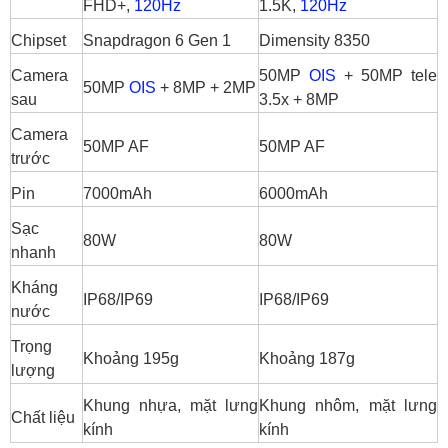
FHD+,
120Hz
1.5K,
120Hz
máy nào tốt hơn?
Chipset
Snapdragon 6 Gen 1
Dimensity 8350
Nên mua Oppo Reno15 F hay Oppo Reno14 ở
thời điểm hiện tại?
Camera
50MP
OIS
+ 50MP tele
50MP
OIS
+ 8MP + 2MP
sau
3.5x + 8MP
Camera
50MP AF
50MP AF
trước
Pin
7000mAh
6000mAh
Sạc
80W
80W
nhanh
Kháng
IP68/IP69
IP68/IP69
nước
Trọng
Khoảng 195g
Khoảng 187g
lượng
Khung nhựa, mặt lưng
Khung nhôm, mặt lưng
Chất liệu
kính
kính