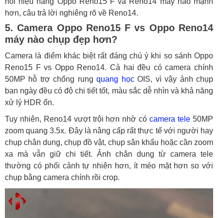
hỏi hiệu năng Oppo Reno15 F và Reno14 máy nào mạnh
hơn, câu trả lời nghiêng rõ về Reno14.
5. Camera Oppo Reno15 F vs Oppo Reno14
máy nào chụp đẹp hơn?
Camera là điểm khác biệt rất đáng chú ý khi so sánh Oppo
Reno15 F vs Oppo Reno14. Cả hai đều có camera chính
50MP hỗ trợ chống rung
quang học
OIS, vì vậy ảnh chụp
ban ngày đều có độ chi tiết tốt, màu sắc dễ nhìn và khả năng
xử lý HDR ổn.
Tuy nhiên, Reno14 vượt trội hơn nhờ có
camera tele
50MP
zoom quang 3.5x. Đây là nâng cấp rất thực tế với người hay
chụp chân dung, chụp đồ vật, chụp sân khấu hoặc cần zoom
xa mà vẫn giữ chi tiết. Ảnh chân dung từ camera tele
thường có phối cảnh tự nhiên hơn, ít méo mặt hơn so với
chụp bằng camera chính rồi crop.