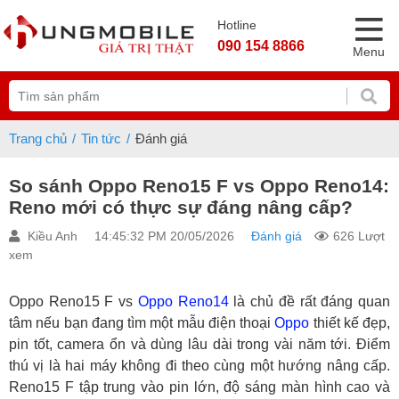
Hotline
090 154 8866
Menu
Trang chủ
Tin tức
Đánh giá
So sánh Oppo Reno15 F vs Oppo Reno14:
Reno mới có thực sự đáng nâng cấp?
Kiều Anh
14:45:32 PM 20/05/2026
Đánh giá
626 Lượt
xem
Oppo Reno15 F vs
Oppo
Reno14
là chủ đề rất đáng quan
tâm nếu bạn đang tìm một mẫu điện thoại
Oppo
thiết kế đẹp,
pin tốt, camera ổn và dùng lâu dài trong vài năm tới. Điểm
thú vị là hai máy không đi theo cùng một hướng nâng cấp.
Reno15 F tập trung vào pin lớn, độ sáng màn hình cao và