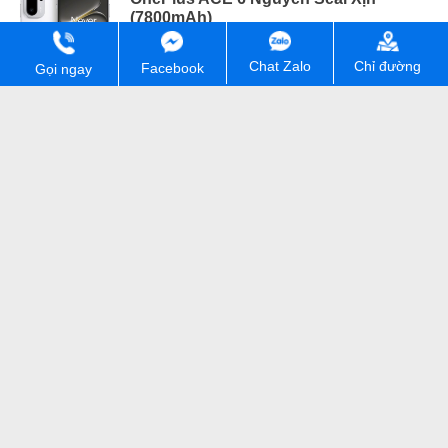
(7800mAh)
12.490.000 ₫
Chỉ đường
Chat Zalo
Facebook
Gọi ngay
Đang sẵn hàng
Oppo Reno14 5G Mới 100% (ĐBH)
7.390.000 ₫
Oppo Reno15 F 5G Chính Hãng
10.390.000 ₫
Đang sẵn hàng