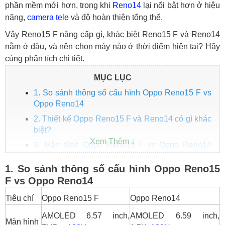
phần mềm mới hơn, trong khi
Reno14
lại nổi bật hơn ở hiệu
năng,
camera tele
và độ hoàn thiện tổng thể.
Vậy Reno15 F nâng cấp gì, khác biệt Reno15 F và Reno14
nằm ở đâu, và nên chọn máy nào ở thời điểm hiện tại? Hãy
cùng phân tích chi tiết.
MỤC LỤC
1. So sánh thông số cấu hình Oppo Reno15 F vs
Oppo Reno14
2. Thiết kế Oppo Reno15 F và Reno14 có gì khác
biệt?
3. Màn hình Oppo Reno15 F vs Oppo Reno14
máy nào đẹp hơn?
1. So sánh thông số cấu hình Oppo Reno15
4. Hiệu năng Oppo Reno15 F và Reno14 máy
F vs Oppo Reno14
nào mạnh hơn?
5. Camera Oppo Reno15 F vs Oppo Reno14 máy
Tiêu chí
Oppo Reno15 F
Oppo Reno14
nào chụp đẹp hơn?
AMOLED 6.57 inch,
AMOLED 6.59 inch,
Màn hình
6. Pin và sạc Oppo Reno15 F vs Oppo Reno14