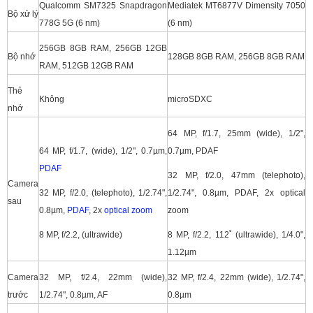
Qualcomm SM7325 Snapdragon
Mediatek MT6877V Dimensity 7050
Bộ xử lý
778G 5G (6 nm)
(6 nm)
256GB 8GB RAM, 256GB 12GB
Bộ nhớ
128GB 8GB RAM, 256GB 8GB RAM
RAM, 512GB 12GB RAM
Thẻ
Không
microSDXC
nhớ
64 MP, f/1.7, 25mm (wide), 1/2",
64 MP, f/1.7, (wide), 1/2", 0.7µm,
0.7µm, PDAF
PDAF
32 MP, f/2.0, 47mm (telephoto),
Camera
32 MP, f/2.0, (telephoto), 1/2.74",
1/2.74", 0.8µm, PDAF, 2x optical
sau
0.8µm,
PDAF
, 2x
optical zoom
zoom
8 MP, f/2.2, (ultrawide)
8 MP, f/2.2, 112˚ (ultrawide), 1/4.0",
1.12µm
Camera
32 MP, f/2.4, 22mm (wide),
32 MP, f/2.4, 22mm (wide), 1/2.74",
trước
1/2.74", 0.8µm, AF
0.8µm