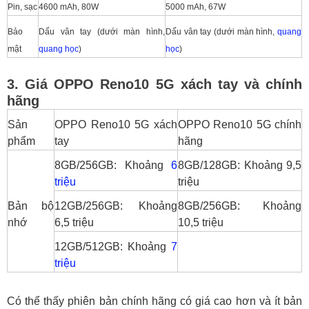
Pin, sạc
4600 mAh, 80W
5000 mAh, 67W
Bảo
Dấu vân tay (dưới màn hình,
Dấu vân tay (dưới màn hình,
quang
mật
quang học
)
học
)
3. Giá OPPO Reno10 5G xách tay và chính
hãng
Sản
OPPO Reno10 5G xách
OPPO Reno10 5G chính
phẩm
tay
hãng
8GB/256GB: Khoảng
6
8GB/128GB: Khoảng 9,5
triệu
triệu
Bản bộ
12GB/256GB: Khoảng
8GB/256GB: Khoảng
nhớ
6,5 triệu
10,5 triệu
12GB/512GB: Khoảng
7
triệu
Có thể thấy phiên bản chính hãng có giá cao hơn và ít bản