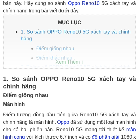
bản này. Hãy cùng so sánh
Oppo
Reno10
5G xách tay và
chính hãng trong bài viết dưới đây.
MỤC LỤC
1. So sánh OPPO Reno10 5G xách tay và chính
hãng
Điểm giống nhau
Điểm khác nhau
2. Thông số OPPO Reno10 5G xách tay và chính
hãng
1. So sánh OPPO Reno10 5G xách tay và
3. Giá OPPO Reno10 5G xách tay và chính hãng
chính hãng
Điểm giống nhau
Màn hình
Điểm tương đồng đầu tiên giữa Reno10 5G xách tay và
chính hãng là màn hình.
Oppo
đã sử dụng một loại màn hình
cho cả hai phiên bản. Reno10 5G mang tới thiết kế
màn
hình cong
với kích thước 6.7 inch và có
độ phân giải
1080 x