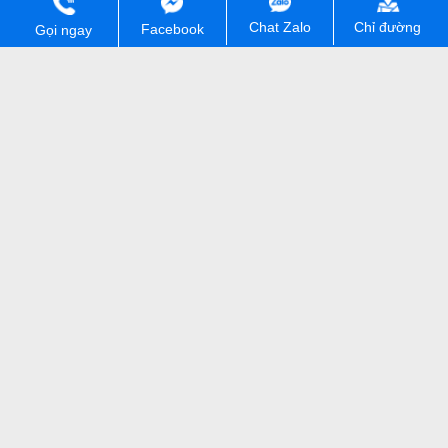
Giao hàng COD toàn quốc
Chỉ đường
Chat Zalo
Facebook
Gọi ngay
Trả góp lãi suất 0%
Tư vấn bán hàng
Kĩ thuật, bảo hành
090 154 8866
0902 03 5500
Thông tin khác
Cửa hàng HungMobile
CÔNG TY TNHH HUNGMOBILE. Mã số thuế: 0111448213. Số
đăng kí kinh doanh: 0111448213. Ngày cấp 07/04/2026