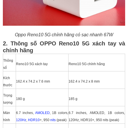
Oppo Reno10 5G chính hãng có sạc nhanh 67W
2. Thông số OPPO Reno10 5G xách tay và
chính hãng
Thông
Reno10 5G xách tay
Reno10 5G chính hãng
số
Kích
162.4 x 74.2 x 7.6 mm
162.4 x 74.2 x 8 mm
thước
Trọng
180 g
185 g
lượng
Màn
6.7 inches,
AMOLED
, 1B colors,
6.7 inches, AMOLED, 1B colors,
hình
120Hz
,
HDR10
+, 950
nits
(peak)
120Hz, HDR10+, 950 nits (peak)