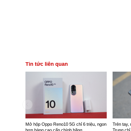
 trước
Phan tấn lộc
094516xxxx
Đã đặt hàng 47 phút trư
Tin tức liên quan
Mở hộp Oppo Reno10 5G chỉ 6 triệu, ngon
Trên tay,
hơn hàng cao cấp chính hãng
Trung chỉ 