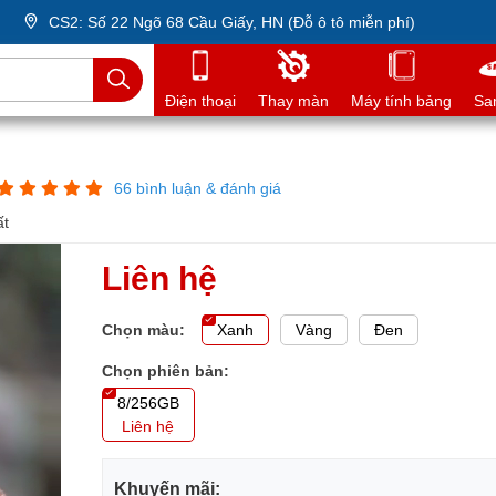
CS2: Số 22 Ngõ 68 Cầu Giấy, HN (Đỗ ô tô miễn phí)
Điện thoại
Thay màn
Máy tính bảng
Sa
66 bình luận & đánh giá
ất
Liên hệ
Chọn màu:
Xanh
Vàng
Đen
Chọn phiên bản:
8/256GB
Liên hệ
Khuyến mãi: