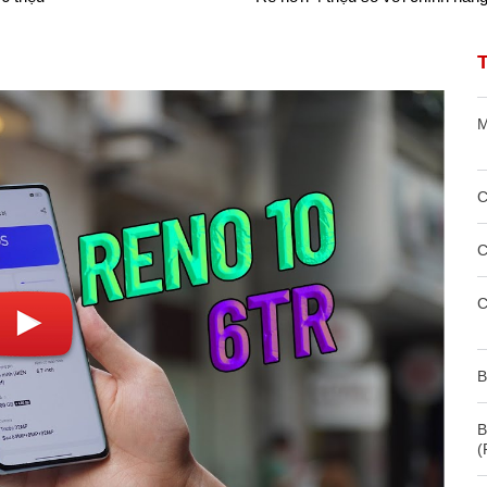
M
C
C
C
B
B
(