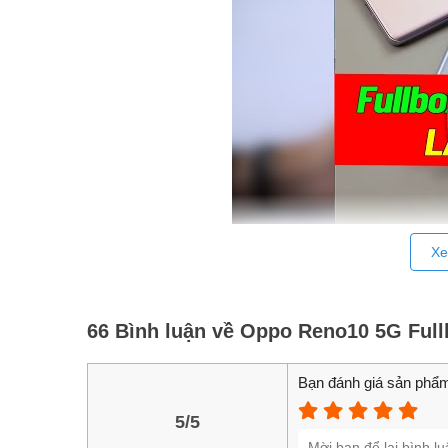
Xe
66 Bình luận về Oppo Reno10 5G Ful
Vì là máy đẹp như mới nên chế độ bảo hành tươn
ngày. Xiaomi hàng Fullbox mở Seal rẻ hơn mới đến
Bạn đánh giá sản phẩm
_________________
5/5