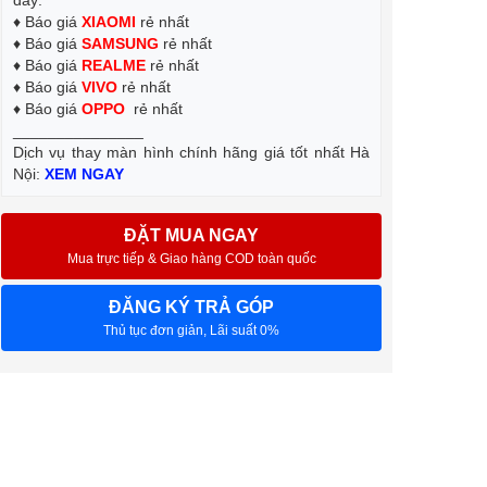
đây:
♦ Báo giá
XIAOMI
rẻ nhất
♦ Báo giá
SAMSUNG
rẻ nhất
♦ Báo giá
REALME
rẻ nhất
♦ Báo giá
VIVO
rẻ nhất
♦ Báo giá
OPPO
rẻ nhất
_______________
Dịch vụ thay màn hình chính hãng giá tốt nhất Hà
Nội:
XEM NGAY
ĐẶT MUA NGAY
Mua trực tiếp & Giao hàng COD toàn quốc
ĐĂNG KÝ TRẢ GÓP
Thủ tục đơn giản, Lãi suất 0%