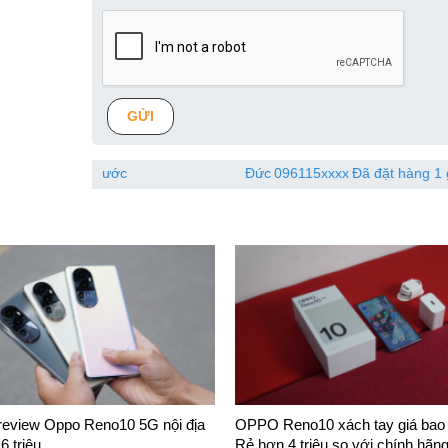
GỬI
ớc
Đức
096115xxxx
Đã đặt hàng 1 giờ trước
 review Oppo Reno10 5G nội địa
OPPO Reno10 xách tay giá bao 
6 triệu
Rẻ hơn 4 triệu so với chính hãn