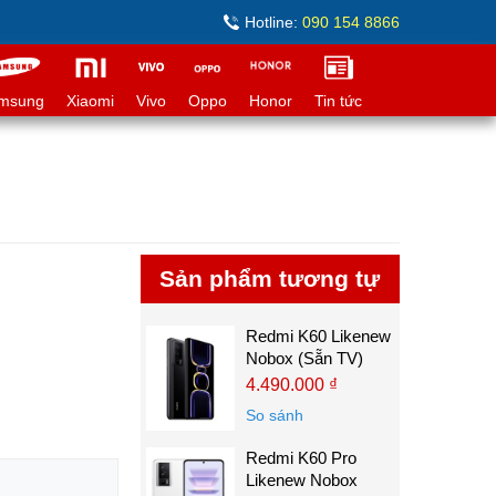
Hotline:
090 154 8866
msung
Xiaomi
Vivo
Oppo
Honor
Tin tức
Sản phẩm tương tự
Redmi K60 Likenew
Nobox (Sẵn TV)
4.490.000 ₫
So sánh
Redmi K60 Pro
Likenew Nobox