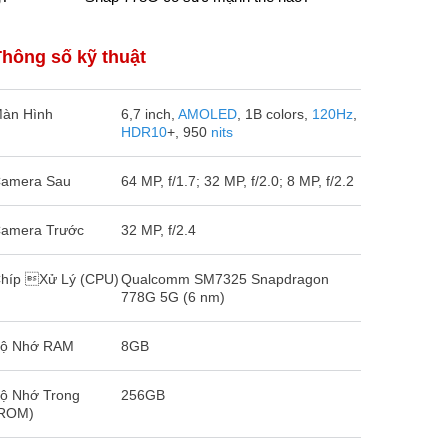
Thông số kỹ thuật
àn Hình
6,7 inch,
AMOLED
, 1B colors,
120Hz
,
HDR10
+, 950
nits
amera Sau
64 MP, f/1.7; 32 MP, f/2.0; 8 MP, f/2.2
amera Trước
32 MP, f/2.4
híp Xử Lý (CPU)
Qualcomm SM7325 Snapdragon
778G 5G (6 nm)
ộ Nhớ RAM
8GB
ộ Nhớ Trong
256GB
ROM)