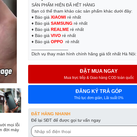
SẢN PHẨM HIỆN ĐÃ HẾT HÀNG
Bạn có thể tham khảo các sản phẩm khác dưới đây:
♦ Báo giá
XIAOMI
rẻ nhất
♦ Báo giá
SAMSUNG
rẻ nhất
♦ Báo giá
REALME
rẻ nhất
♦ Báo giá
VIVO
rẻ nhất
♦ Báo giá
OPPO
rẻ nhất
_______________
Dịch vụ thay màn hình chính hãng giá tốt nhất Hà Nội
ĐẶT MUA NGAY
Mua trực tiếp & Giao hàng COD toàn quốc
ĐĂNG KÝ TRẢ GÓP
Thủ tục đơn giản, Lãi suất 0%
ĐẶT HÀNG NHANH
Để lại SĐT để được gọi tư vấn ngay
ới mọi lỗi
ọn đời máy