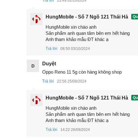
Trả lời
23:49 02/10/2024
Oppo 
Thông số cấu hình Oppo Reno10 5G r
HungMobile - Số 7 Ngõ 121 Thái Hà
Quả
Vào ngày 24/05/2023,
Oppo
đã chính thức cho ra
HungMobile xin chào anh 

máy cũng đuợc mở bán cùng ngày tại sự kiện.
Sản phẩm anh quan tâm bên em hết hàng 

Anh tham khảo mẫu ĐT khác ạ
Phiên bản Oppo Reno10 tại HungMobile là bản điện 
Trả lời
08:50 03/10/2024
Reno10 chính hãng Việt Nam.
Thông số cấu hình Oppo Reno10 tại sự kiện ra mắ
Duyệt
D
Kích thước
Oppo Reno 11 5g còn hàng không shop
162.4 x 74.2 x 8 mm
Trả lời
22:56 25/09/2024
Trọng lượng
185 g
Chất liệu
Mặt trước bằng kính, khung nhựa, 
HungMobile - Số 7 Ngõ 121 Thái Hà
Quả
Màn hình
6.7 inch,
AMOLED
, 1B colors,
120H
HungMobile xin chào anh 

Sản phẩm anh quan tâm bên em hết hàng 

Bộ xử lý
Snapdragon 778G 5G (6 nm)
Anh tham khảo mẫu ĐT khác ạ
64 MP, f/1.7, 25mm (wide), 1/2", 0.
Trả lời
14:22 26/09/2024
Camera sau
32 MP, f/2.0, 47mm (telephoto), 1/2