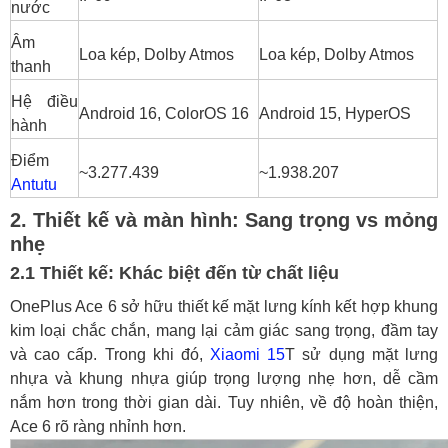
nước
Âm
Loa kép, Dolby Atmos
Loa kép, Dolby Atmos
thanh
Hệ điều
Android 16, ColorOS 16
Android 15, HyperOS
hành
Điểm
~3.277.439
~1.938.207
Antutu
2. Thiết kế và màn hình: Sang trọng vs mỏng
nhẹ
2.1 Thiết kế: Khác biệt đến từ chất liệu
OnePlus Ace 6 sở hữu thiết kế mặt lưng kính kết hợp khung
kim loại chắc chắn, mang lại cảm giác sang trọng, đầm tay
và cao cấp. Trong khi đó,
Xiaomi 15
T sử dụng mặt lưng
nhựa và khung nhựa giúp trọng lượng nhẹ hơn, dễ cầm
nắm hơn trong thời gian dài. Tuy nhiên, về độ hoàn thiện,
Ace 6 rõ ràng nhỉnh hơn.