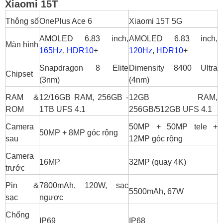
Xiaomi 15T
vượt trội
Thông số
OnePlus Ace 6
Xiaomi 15T 5G
3.1 Chipset và GPU: Ace 6 mạnh tuyệt đối
AMOLED 6.83 inch,
AMOLED 6.83 inch,
3.2 Phần mềm: ColorOS vs HyperOS
Màn hình
165Hz
,
HDR10
+
120Hz
,
HDR10
+
4. Camera: Xiaomi 15T chiếm ưu thế với tele & AI
Snapdragon 8 Elite
Dimensity 8400 Ultra
5. Pin và sạc: Ace 6 pin trâu, sạc siêu tốc
Chipset
(3nm)
(4nm)
6. Nên mua OnePlus Ace 6 hay Xiaomi 15T?
RAM &
12/16GB RAM, 256GB -
12GB RAM,
7. Mua OnePlus Ace 6 và Xiaomi 15T giá tốt tại
ROM
1TB UFS 4.1
256GB/512GB UFS 4.1
HungMobile
Camera
50MP + 50MP tele +
50MP + 8MP góc rộng
sau
12MP góc rộng
Camera
16MP
32MP (quay 4K)
trước
Pin &
7800mAh, 120W, sạc
5500mAh, 67W
sạc
ngược
Chống
IP69
IP68