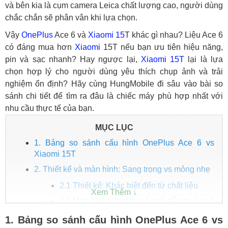
và bên kia là cụm camera Leica chất lượng cao, người dùng
chắc chắn sẽ phân vân khi lựa chọn.
Vậy
OnePlus
Ace 6 và
Xiaomi 15
T khác gì nhau? Liệu Ace 6
có đáng mua hơn
Xiaomi
15T nếu bạn ưu tiên hiệu năng,
pin và sạc nhanh? Hay ngược lại,
Xiaomi 15T
lại là lựa
chọn hợp lý cho người dùng yêu thích chụp ảnh và trải
nghiệm ổn định? Hãy cùng HungMobile đi sâu vào bài so
sánh chi tiết để tìm ra đâu là chiếc máy phù hợp nhất với
nhu cầu thực tế của bạn.
MỤC LỤC
1. Bảng so sánh cấu hình OnePlus Ace 6 vs
Xiaomi 15T
2. Thiết kế và màn hình: Sang trọng vs mỏng nhẹ
2.1 Thiết kế: Khác biệt đến từ chất liệu
2.2 Màn hình: OnePlus Ace 6 dẫn trước về
tần số quét
1. Bảng so sánh cấu hình OnePlus Ace 6 vs
3. Hiệu năng và phần mềm: Snapdragon 8 Elite