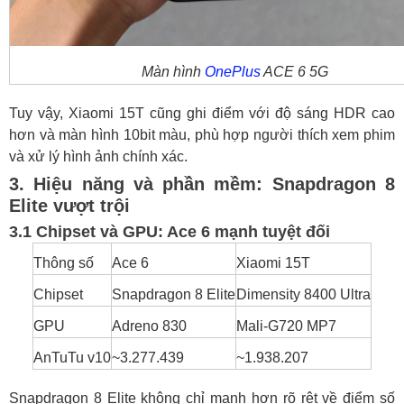
Màn hình
OnePlus
ACE 6 5G
Tuy vậy, Xiaomi 15T cũng ghi điểm với độ sáng HDR cao
hơn và màn hình 10bit màu, phù hợp người thích xem phim
và xử lý hình ảnh chính xác.
3. Hiệu năng và phần mềm: Snapdragon 8
Elite vượt trội
3.1 Chipset và GPU: Ace 6 mạnh tuyệt đối
Thông số
Ace 6
Xiaomi 15T
Chipset
Snapdragon 8 Elite
Dimensity 8400 Ultra
GPU
Adreno 830
Mali-G720 MP7
AnTuTu v10
~3.277.439
~1.938.207
Snapdragon 8 Elite không chỉ mạnh hơn rõ rệt về điểm số