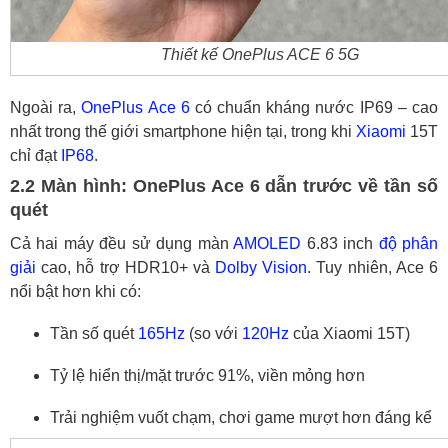
Thiết kế OnePlus ACE 6 5G
Ngoài ra,
OnePlus Ace 6
có chuẩn kháng nước IP69 – cao
nhất trong thế giới smartphone hiện tại, trong khi
Xiaomi
15T
chỉ đạt
IP68
.
2.2 Màn hình: OnePlus Ace 6 dẫn trước về tần số
quét
Cả hai máy đều sử dụng màn
AMOLED
6.83 inch
độ phân
giải
cao, hỗ trợ HDR10+ và
Dolby Vision
. Tuy nhiên, Ace 6
nổi bật hơn khi có:
Tần số quét
165Hz
(so với
120Hz
của Xiaomi 15T)
Tỷ lệ hiển thị/mặt trước 91%, viền mỏng hơn
Trải nghiệm vuốt chạm, chơi game mượt hơn đáng kể