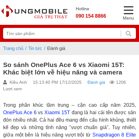
Hotline
090 154 8866
Menu
Trang chủ
Tin tức
Đánh giá
So sánh OnePlus Ace 6 vs Xiaomi 15T:
Khác biệt lớn về hiệu năng và camera
Kiều Anh
15:13:40 PM 17/12/2025
Đánh giá
1206
Lượt xem
Trong phân khúc tầm trung – cận cao cấp năm 2025,
OnePlus Ace 6
vs
Xiaomi 15T
đang là hai cái tên được săn
đón nhiều nhất. Cả hai đều mang đến cấu hình khủng, thiết
kế đẹp và những tính năng "vượt chuẩn giá". Tuy nhiên,
giữa một bên là hiệu năng vượt trội từ
Snapdragon 8 Elite