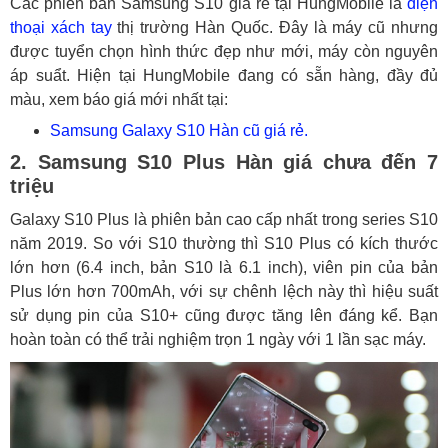
Các phiên bản Samsung S10 giá rẻ tại HungMobile là
điện
thoại xách tay
thị trường Hàn Quốc. Đây là máy cũ nhưng
được tuyển chọn hình thức đẹp như mới, máy còn nguyên
áp suẩt. Hiện tại HungMobile đang có sẵn hàng, đầy đủ
màu, xem báo giá mới nhất tại:
Samsung Galaxy S10 Hàn cũ giá rẻ.
2. Samsung S10 Plus Hàn giá chưa đến 7
triệu
Galaxy S10 Plus là phiên bản cao cấp nhất trong series S10
năm 2019. So với S10 thường thì S10 Plus có kích thước
lớn hơn (6.4 inch, bản S10 là 6.1 inch), viên pin của bản
Plus lớn hơn 700mAh, với sự chênh lệch này thì hiệu suất
sử dụng pin của S10+ cũng được tăng lên đáng kể. Bạn
hoàn toàn có thể trải nghiệm trọn 1 ngày với 1 lần sạc máy.