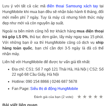
Lưu ý với tất cả các mã
điện thoại Samsung xách tay
tại
HungMobile khi mua bạn đều sẽ nhận bảo hành 6 tháng, đổi
mới miễn phí 7 ngày. Tuy là máy cũ nhưng hình thức máy
đẹp như mới và còn nguyên áp suất.
Ngoài ra bên mình cũng hỗ trợ khách hàng
mua điện thoại
trả góp LS 0%
, thủ tục đơn giản, lấy máy ngay sau 15 phút.
Với những bạn ở xa thì HungMobile cũng có dịch vụ
ship
hàng toàn quốc
, bạn chỉ cần đợi 3-5 ngày là đã có thể
nhận máy.
Liên hệ với HungMobile để được tư vấn giá tốt nhất:
Địa chỉ: CS1: Số 7 ngõ 121 Thái Hà, Hà Nội | CS2: Số
22 ngõ 68 Cầu Giấy, Hà Nội
Hotline: 090 154 8866 | 0246 687 5678
Fan Page:
Siêu thị di động HungMobile
Đánh giá của bạn (
2
vote):
Bài viết liên quan