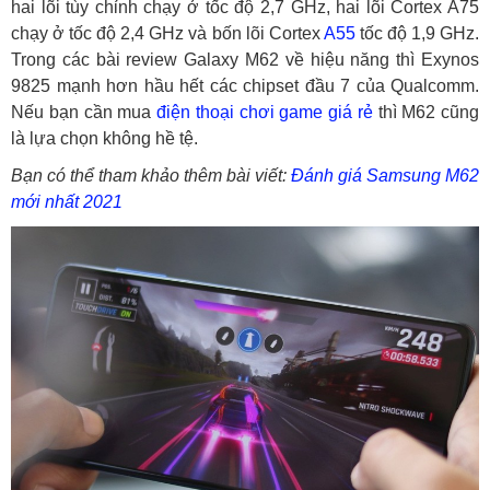
hai lõi tùy chỉnh chạy ở tốc độ 2,7 GHz, hai lõi Cortex A75
chạy ở tốc độ 2,4 GHz và bốn lõi Cortex
A55
tốc độ 1,9 GHz.
Trong các bài review Galaxy M62 về hiệu năng thì Exynos
9825 mạnh hơn hầu hết các chipset đầu 7 của Qualcomm.
Nếu bạn cần mua
điện thoại chơi game giá rẻ
thì M62 cũng
là lựa chọn không hề tệ.
Bạn có thể tham khảo thêm bài viết:
Đánh giá Samsung M62
mới nhất 2021