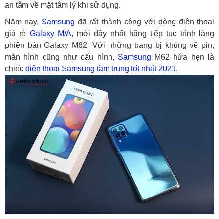
an tâm về mặt tâm lý khi sử dụng.
Năm nay,
Samsung
đã rất thành công với dòng điện thoại
giá rẻ
Galaxy M/A
, mới đây nhất hãng tiếp tục trình làng
phiên bản Galaxy M62. Với những trang bị khủng về pin,
màn hình cũng như cấu hình,
Samsung
M62 hứa hẹn là
chiếc
điện thoại Samsung tầm trung tốt nhất 2021.