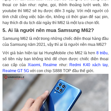
thoại cơ bản như: nghe, gọi, thỉnh thoảng lướt web, lên
youtube thì M62 sẽ trụ được đến 3 ngày. Với một người có
tính chất công việc bận rộn, không có thời gian để sạc pin,
hay thích đi du lịch dài ngày thì M62 là một lựa chọn tốt.
5. Ai là người nên mua Samsung M62?
Samsung M62 là một trong những chiếc điện thoại hàng đầu
của Samsung năm 2021, vậy thì ai là người nên mua M62?
Với giá bán hiện tại tại HungMobile cho M62 là hơn
8 triệu
,
số tiền này bạn không khó để chọn được chiếc điện thoại
cao cấp của
Xiaomi
,
Realme
như:
Redmi K40 xách tay
,
Realme GT 5G
với con chip S888 TOP đầu thế giới.