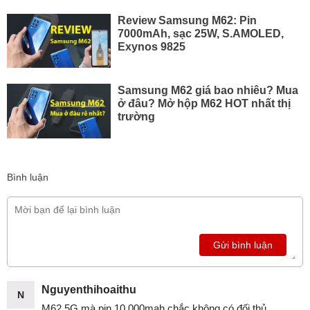
Review Samsung M62: Pin
7000mAh, sạc 25W, S.AMOLED,
Exynos 9825
Samsung M62 giá bao nhiêu? Mua
ở đâu? Mở hộp M62 HOT nhất thị
trường
Bình luận
Gửi bình luận
Nguyenthihoaithu
N
M62 5G mà pin 10.000mah chắc không có đối thủ