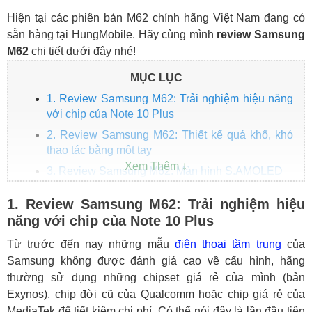
Hiện tại các phiên bản M62 chính hãng Việt Nam đang có
sẵn hàng tại HungMobile. Hãy cùng mình
review Samsung
M62
chi tiết dưới đây nhé!
MỤC LỤC
1. Review Samsung M62: Trải nghiệm hiệu năng
với chip của Note 10 Plus
2. Review Samsung M62: Thiết kế quá khổ, khó
thao tác bằng một tay
3. Review Samsung M62: Màn hình S.AMOLED
4. Review Samsung M62: Hiệu suất sử dụng viên
1. Review Samsung M62: Trải nghiệm hiệu
pin 7000mAh
năng với chip của Note 10 Plus
5. Ai là người nên mua Samsung M62?
Từ trước đến nay những mẫu
điện thoại tầm trung
của
Samsung không được đánh giá cao về cấu hình, hãng
thường sử dụng những chipset giá rẻ của mình (bản
Exynos), chip đời cũ của Qualcomm hoặc chip giá rẻ của
MediaTek để tiết kiệm chi phí. Có thể nói đây là lần đầu tiên