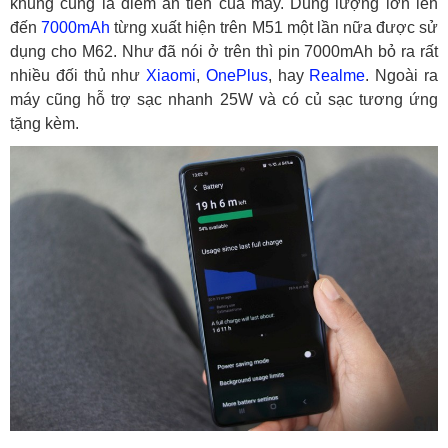
khủng cũng là điểm ăn tiền của máy. Dung lượng lớn lên
đến
7000mAh
từng xuất hiện trên M51 một lần nữa được sử
dụng cho M62. Như đã nói ở trên thì pin 7000mAh bỏ ra rất
nhiều đối thủ như
Xiaomi
,
OnePlus
, hay
Realme
. Ngoài ra
máy cũng hỗ trợ sạc nhanh 25W và có củ sạc tương ứng
tặng kèm.