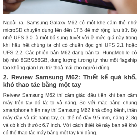
Ngoài ra, Samsung Galaxy M62 có một khe cắm thẻ nhớ
microSD chuyên dụng lên đến 1TB để mở rộng lưu trữ. Bộ
nhớ UFS 3.0 là một bổ sung tuyệt vời ở mức giá này trong
khi hầu hết chúng ta chỉ có chuẩn đọc ghi UFS 2.1 hoặc
UFS 2.2. Các phiên bản M62 đang bán tại HungMobile có
bộ nhớ 8GB/256GB, dung lượng tương tự như một flagship
tạo không gian lưu trữ thoả mái cho người dùng.
2. Review Samsung M62: Thiết kế quá khổ,
khó thao tác bằng một tay
Reivew Samsung M62 thì cảm giác đầu tiên khi bạn cầm
máy trên tay đó là: to và nặng. So với mặc bằng chung
smartphone hiện nay thì Samsung M62 khá cồng kềnh, thân
máy dày và rất nặng tay, cụ thể nó dày 9.5 mm, nặng 218g
và có kích thước 6.7 inch. Với cách thiết kế này bạn sẽ khó
có thể thao tác máy bằng một tay khi dùng.