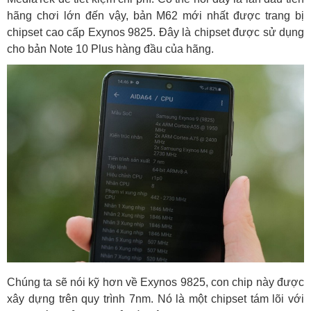
hãng chơi lớn đến vậy, bản M62 mới nhất được trang bị
chipset cao cấp Exynos 9825. Đây là chipset được sử dụng
cho bản Note 10 Plus hàng đầu của hãng.
Chúng ta sẽ nói kỹ hơn về Exynos 9825, con chip này được
xây dựng trên quy trình 7nm. Nó là một chipset tám lõi với