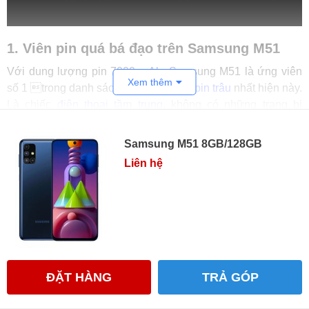
1. Viên pin quá bá đạo trên Samsung M51
Với dung lượng pin 7000 mAh, Samsung M51 là ứng viên
Xem thêm
số 1 trong danh sách các
điện thoại pin trâu
nhất hiện này.
Là chiếc
điện thoại tầm trung
, không có những trang bị
khủng nên Samsung M51 bản chất là một chiếc máy có mức
tiêu thụ pin chỉ ở mức thấp.
Samsung M51 8GB/128GB
Vì vậy, với dung lượng pin lên tới 7000 mAh, máy hoàn toàn
Liên hệ
có thể cho bạn sử dụng trong khoảng 3 ngày mà không cần
phải sạc pin. Hơn hẳn so với
Samsung M21
hay
M31
trước
đây. Máy còn được trang bị công nghệ sạc nhanh 25W cho
bạn tiết kiệm thời gian sạc tối đa.
ĐẶT HÀNG
TRẢ GÓP