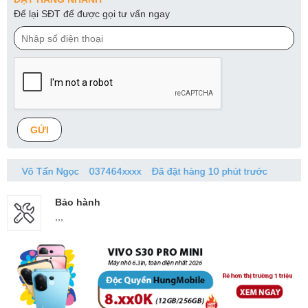
Để lại SĐT để được gọi tư vấn ngay
GỬI
 Tấn Ngọc
037464xxxx
Đã đặt hàng 10 phút trước
Bảo hành
,,,