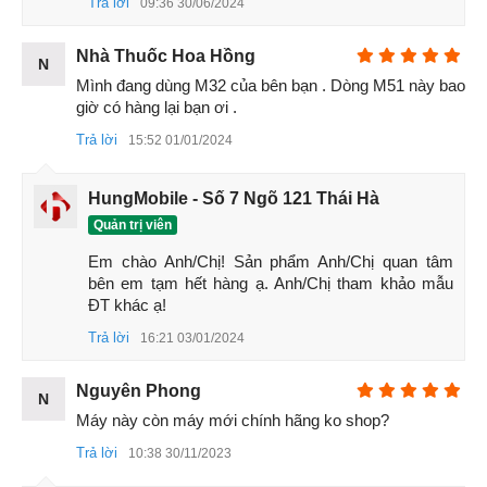
Trả lời
09:36 30/06/2024
Tiếp đến là camera 5.MP chụp
macro
và camera 5.MP đo độ
sâu trường ảnh để hỗ trợ cho việc xóa phông được mượt
Nhà Thuốc Hoa Hồng
N
mà hơn. Ngoài việc chụp ảnh ấn tượng, Samsung M51
Mình đang dùng M32 của bên bạn . Dòng M51 này bao 
cũng cho bạn khả năng quay video 4K siêu săc nét.
giờ có hàng lại bạn ơi .
Trả lời
15:52 01/01/2024
Camera trước có độ phân giải 32.MP cũng là điểm mạnh
không thể bỏ qua trên sản phẩm này. Không chỉ có độ phân
giải khủng mà máy còn hỗ trợ các tính năng làm đẹp và
HungMobile - Số 7 Ngõ 121 Thái Hà
chụp HDR
mang lại cho bạn những bức anh Selfie hơn cả
Quản trị viên
tuyệt vời
Em chào Anh/Chị! Sản phẩm Anh/Chị quan tâm 
bên em tạm hết hàng ạ. Anh/Chị tham khảo mẫu 
ĐT khác ạ!
Trả lời
16:21 03/01/2024
Nguyên Phong
N
Máy này còn máy mới chính hãng ko shop?
Trả lời
10:38 30/11/2023