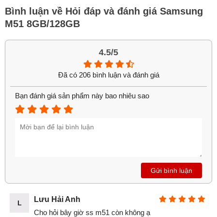
Bình luận về Hỏi đáp và đánh giá Samsung
M51 8GB/128GB
4.5/5
Đã có 206 bình luận và đánh giá
Bạn đánh giá sản phẩm này bao nhiêu sao
2. Hiệu năng xuất sắc với con chip
Snapdragon
Không giống như các sản phẩm
Samsung Galaxy M
trước
đây hầu hết đều sử dụng dòng chip Exynos. Thì Samsung
M51 đã được sử dụng con chíp mang thương hiệu Qualcom
đó là Snapdragon 730, cùng với bộ nhớ Ram lên tới 8GB và
Gửi bình luận
Rom 128GB. Cho bạn những trải nhiệm mượt mà và khó đòi
hỏi được thêm trong các dòng
điện thoại tầm giá dưới 8
triệu.
Lưu Hải Anh
L
Cho hỏi bây giờ ss m51 còn không ạ