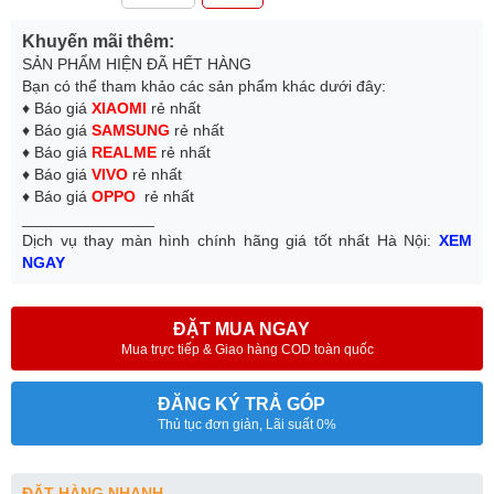
Khuyến mãi thêm:
SẢN PHẨM HIỆN ĐÃ HẾT HÀNG
Bạn có thể tham khảo các sản phẩm khác dưới đây:
♦ Báo giá
XIAOMI
rẻ nhất
♦ Báo giá
SAMSUNG
rẻ nhất
♦ Báo giá
REALME
rẻ nhất
♦ Báo giá
VIVO
rẻ nhất
♦ Báo giá
OPPO
rẻ nhất
_______________
Dịch vụ thay màn hình chính hãng giá tốt nhất Hà Nội:
XEM
NGAY
ĐẶT MUA NGAY
Mua trực tiếp & Giao hàng COD toàn quốc
ĐĂNG KÝ TRẢ GÓP
Thủ tục đơn giản, Lãi suất 0%
ĐẶT HÀNG NHANH