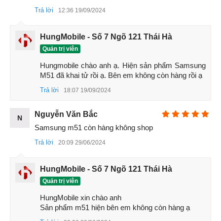
Trả lời
12:36 19/09/2024
HungMobile - Số 7 Ngõ 121 Thái Hà
Quản trị viên
Hungmobile chào anh ạ. Hiện sản phẩm Samsung 
M51 đã khai tử rồi ạ. Bên em không còn hàng rồi ạ
Trả lời
18:07 19/09/2024
Nguyễn Văn Bắc
N
Samsung m51 còn hàng không shop
3. Camera đột phá trong mọi điều kiện chụp
Trả lời
20:09 29/06/2024
Sở hữu cụm 4 camera trong đó camera chính có
độ phân
HungMobile - Số 7 Ngõ 121 Thái Hà
giải
lên tới 64.MP mang lại những hình ảnh sắc nét kể cả
chụp trong điều kiện thiếu sáng. Tiếp đến là camera 12.MP
Quản trị viên
cho khả năng chụp ảnh bao quát với góc chụp mở rộng lên
HungMobile xin chào anh

tới 120 độ, nhưng hình ảnh thiên nhiên hùng vĩ đều có thể
Sản phẩm m51 hiện bên em không còn hàng ạ
nằm gọn trong ống kính một cách dễ dàng.