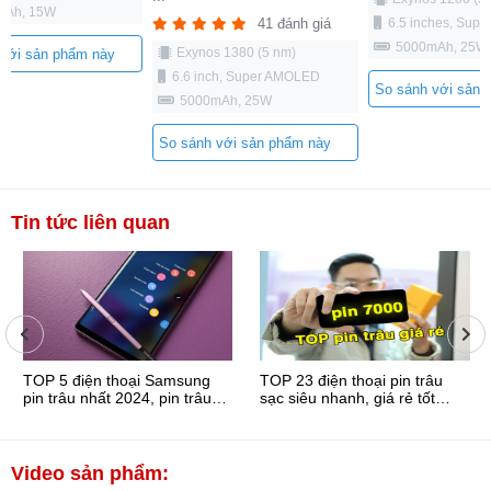
mAh, 15W
6.5 inches, Sup
41 đánh giá
5000mAh, 25W
Exynos 1380 (5 nm)
 với sản phẩm này
6.6 inch, Super AMOLED
So sánh với sản 
5000mAh, 25W
So sánh với sản phẩm này
Tin tức liên quan
TOP 5 điện thoại Samsung
TOP 23 điện thoại pin trâu
pin trâu nhất 2024, pin trâu
sạc siêu nhanh, giá rẻ tốt
6000mAh
nhất 2026
Video sản phẩm: