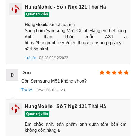
HungMobile - Số 7 Ngõ 121 Thái Hà
Quản trị viên
HungMobile xin chào anh 

Sản phẩm Samsung M51 Chính Hãng em hết hàng 

4. Samsung M51 sở hữu màn hình cao cấp
Anh tham khảo mẫu A34 ạ 
thiết kế hệ đại
https://hungmobile.vn/dien-thoai/samsung-galaxy-
a34-5g.html
Màn hình
Super AMOLED Plus
cho chất lượng hiển thị vô
cùng nịnh mắt, màu sắc rực rỡ, sống động. Ngoài ra độ
Trả lời
08:28 03/12/2023
phân giải màn hình đạt FullHD+ giúp chi tiết có độ nét cao
kết hợp cùng kích thước lớn 6.7 inch mang đến không gian
Duu
D
hiển thị rộng rãi, thoải mái.
Còn Samsung M51 không shop?
Samsung Galaxy M51 còn có thiết kế hiện đại và sang trọng
Trả lời
12:41 20/10/2023
với mặt lưng được làm từ nhựa bóng giả kính, các góc
được bo tròn mềm mại và các chi tiết cho dù nhỏ nhất đều
HungMobile - Số 7 Ngõ 121 Thái Hà
được hoàn thiện rất chỉnh chu.
Quản trị viên
Em chào anh, sản phẩm anh quan tâm bên em 
không còn hàng ạ