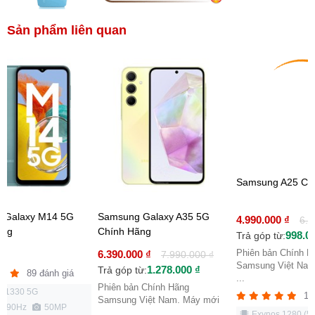
Sản phẩm liên quan
Samsung A25 Ch
 Galaxy M14 5G
Samsung Galaxy A35 5G
4.990.000 ₫
6.2
ãng
Chính Hãng
998.0
Trả góp từ:
Phiên bản Chính H
6.390.000 ₫
7.990.000 ₫
Samsung Việt Nam
1.278.000 ₫
Trả góp từ:
89 đánh giá
...
Phiên bản Chính Hãng
s 1330 5G
12
Samsung Việt Nam. Máy mới
h, 90Hz
50MP
...
Exynos 1280 (5