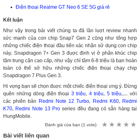
Điện thoại Realme GT Neo 6 SE 5G giá rẻ
Kết luận
Như vậy trong bài viết chúng ta đã lần luợt review nhanh
sức mạnh của con chip Snap7 Gen 2 cũng như tổng hợp
những chiếc điện thoại đầu tiên xác nhận sử dụng con chip
này. Snapdragon 7+ Gen 3 đuợc định vị ở phân khúc chip
tầm trung cận cao cấp, như vậy chỉ tầm 6-8 triệu là bạn hoàn
toàn có thể sở hữu những chiếc điện thoại chạy chip
Snapdragon 7 Plus Gen 3.
Hi vọng bạn sẽ chọn đuợc một chiếc điện thoại ưng ý. Đừng
quên những dòng điện thoại
3 triệu
,
4 triệu
,
5 triệu
,.... với
các phiên bản
Redmi Note 12 Turbo
,
Redmi K60
,
Redmi
K70
,
Redmi Note 13 Pro
series đều đang có sẵn hàng tại
HungMobile.
Đánh giá của bạn (
1
vote):
Bài viết liên quan