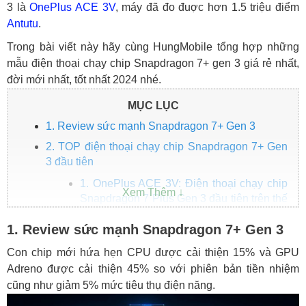
3 là
OnePlus ACE 3V
, máy đã đo đuợc hơn 1.5 triệu điểm
Antutu
.
Trong bài viết này hãy cùng HungMobile tổng hợp những
mẫu điện thoại chạy chip Snapdragon 7+ gen 3 giá rẻ nhất,
đời mới nhất, tốt nhất 2024 nhé.
MỤC LỤC
1. Review sức mạnh Snapdragon 7+ Gen 3
2. TOP điện thoại chạy chip Snapdragon 7+ Gen
3 đầu tiên
1. OnePlus ACE 3V: Điện thoại chạy chip
Snapdragon 7 Plus Gen 3 đầu tiên trên thế
giới
1. Review sức mạnh Snapdragon 7+ Gen 3
2. Realme GT Neo 6 SE
Con chip mới hứa hẹn CPU được cải thiện 15% và GPU
Adreno được cải thiện 45% so với phiên bản tiền nhiệm
cũng như giảm 5% mức tiêu thụ điện năng.