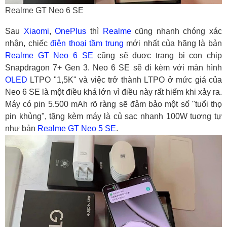
Realme GT Neo 6 SE
Sau
Xiaomi
,
OnePlus
thì
Realme
cũng nhanh chóng xác
nhận, chiếc
điện thoại tầm trung
mới nhất của hãng là bản
Realme GT Neo 6 SE
cũng sẽ đuợc trang bị con chip
Snapdragon 7+ Gen 3. Neo 6 SE sẽ đi kèm với màn hình
OLED
LTPO "1,5K" và việc trở thành LTPO ở mức giá của
Neo 6 SE là một điều khá lớn vì điều này rất hiếm khi xảy ra.
Máy có pin 5.500 mAh rõ ràng sẽ đảm bảo một số "tuổi thọ
pin khủng", tặng kèm máy là củ sạc nhanh 100W tuơng tự
như bản
Realme GT Neo 5 SE
.