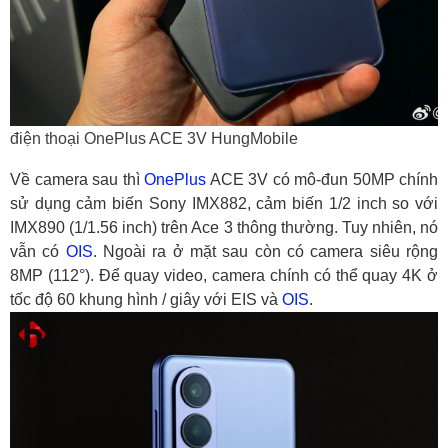
điện thoại OnePlus ACE 3V HungMobile
Về camera sau thì
OnePlus
ACE 3V có mô-đun 50MP chính
sử dụng cảm biến Sony IMX882, cảm biến 1/2 inch so với
IMX890 (1/1.56 inch) trên Ace 3 thông thường. Tuy nhiên, nó
vẫn có
OIS
. Ngoài ra ở mặt sau còn có camera siêu rộng
8MP (112°). Để quay video, camera chính có thể quay 4K ở
tốc độ 60 khung hình / giây với EIS và
OIS
.