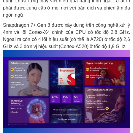
dung chưa từng thấy với hiệu quả đáng kinh ngạc. Giải trí
phải được cung cấp ở mọi nơi với bản dịch và phiên âm đa
ngôn ngữ.
Snapdragon 7+ Gen 3 được xây dựng trên công nghệ xử lý
4nm và lõi Cortex-X4 chính của CPU có tốc độ 2,8 GHz.
Ngoài ra còn có 4 lõi hiệu suất (có thể là A720) ở tốc độ 2,6
GHz và 3 đơn vị hiệu suất (Cortex-A520) ở tốc độ 1,9 GHz.