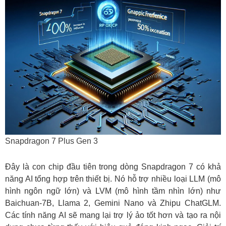
Snapdragon 7 Plus Gen 3
Đây là con chip đầu tiên trong dòng Snapdragon 7 có khả
năng AI tổng hợp trên thiết bị. Nó hỗ trợ nhiều loại LLM (mô
hình ngôn ngữ lớn) và LVM (mô hình tầm nhìn lớn) như
Baichuan-7B, Llama 2, Gemini Nano và Zhipu ChatGLM.
Các tính năng AI sẽ mang lại trợ lý ảo tốt hơn và tạo ra nội