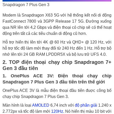
Snapdragon 7 Plus Gen 3
Modem là Snapdragon X63 5G với hệ thống kết nối di động
FastConnect 7800 và 3GPP Release 17 5G. Đường xuống
qua NR lên tới 4,2 Gbps và điện thoại có chip sẽ có thể hoạt
động trên tất cả các tiêu chuẩn di động cũ hơn.
Hỗ trợ hiển thị lên tới 4K @ 60 Hz và QHD+ @ 120 Hz, với
hỗ trợ tốc độ làm mới thay đổi từ 240 Hz đến 1 Hz. Hỗ trợ bộ
nhớ lên tới 24 GB RAM LPDDR5X và bộ lưu trữ UFS 4.0.
2. TOP điện thoại chạy chip Snapdragon 7+
Gen 3 đầu tiên
1. OnePlus ACE 3V: Điện thoại chạy chip
Snapdragon 7 Plus Gen 3 đầu tiên trên thế giới
OnePlus ACE 3V là mẫu điện thoại đầu tiên đuợc công bố
chạy chip Snapdragon 7 Plus Gen 3.
Màn hình là loại
AMOLED
6,74 inch với
độ phân giải
1.240 x
2.772px và tốc độ làm mới
120Hz
. Nó hiển thị màu 10 bit với