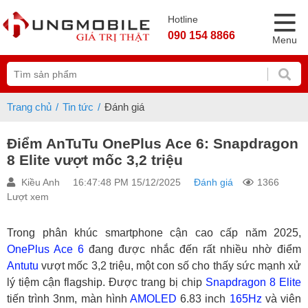
Hotline
090 154 8866
Menu
Trang chủ
Tin tức
Đánh giá
Điểm AnTuTu OnePlus Ace 6: Snapdragon
8 Elite vượt mốc 3,2 triệu
Kiều Anh
16:47:48 PM 15/12/2025
Đánh giá
1366
Lượt xem
Trong phân khúc smartphone cận cao cấp năm 2025,
OnePlus Ace 6
đang được nhắc đến rất nhiều nhờ điểm
Antutu
vượt mốc 3,2 triệu, một con số cho thấy sức mạnh xử
lý tiệm cận flagship. Được trang bị chip
Snapdragon 8 Elite
tiến trình 3nm, màn hình
AMOLED
6.83 inch
165Hz
và viên