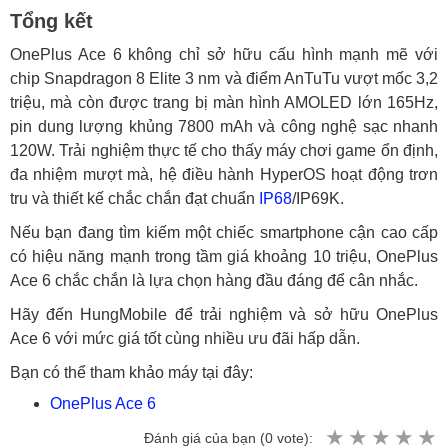
Tổng kết
OnePlus Ace 6 không chỉ sở hữu cấu hình mạnh mẽ với
chip Snapdragon 8 Elite 3 nm và điểm AnTuTu vượt mốc 3,2
triệu, mà còn được trang bị màn hình AMOLED lớn 165Hz,
pin dung lượng khủng 7800 mAh và công nghệ sạc nhanh
120W. Trải nghiệm thực tế cho thấy máy chơi game ổn định,
đa nhiệm mượt mà, hệ điều hành HyperOS hoạt động trơn
tru và thiết kế chắc chắn đạt chuẩn
IP68
/IP69K.
Nếu bạn đang tìm kiếm một chiếc smartphone cận cao cấp
có hiệu năng mạnh trong tầm giá khoảng 10 triệu, OnePlus
Ace 6 chắc chắn là lựa chọn hàng đầu đáng để cân nhắc.
Hãy đến HungMobile để trải nghiệm và sở hữu OnePlus
Ace 6 với mức giá tốt cùng nhiều ưu đãi hấp dẫn.
Bạn có thể tham khảo máy tại đây:
OnePlus Ace 6
Đánh giá của bạn (
0
vote):