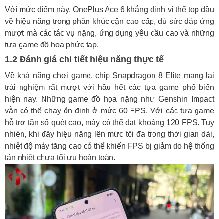
Với mức điểm này, OnePlus Ace 6 khẳng định vị thế top đầu
về hiệu năng trong phân khúc cận cao cấp, đủ sức đáp ứng
mượt mà các tác vụ nặng, ứng dụng yêu cầu cao và những
tựa game đồ họa phức tạp.
1.2 Đánh giá chi tiết hiệu năng thực tế
Về khả năng chơi game, chip Snapdragon 8 Elite mang lại
trải nghiệm rất mượt với hầu hết các tựa game phổ biến
hiện nay. Những game đồ họa nặng như Genshin Impact
vẫn có thể chạy ổn định ở mức 60 FPS. Với các tựa game
hỗ trợ tần số quét cao, máy có thể đạt khoảng 120 FPS. Tuy
nhiên, khi đẩy hiệu năng lên mức tối đa trong thời gian dài,
nhiệt độ máy tăng cao có thể khiến FPS bị giảm do hệ thống
tản nhiệt chưa tối ưu hoàn toàn.