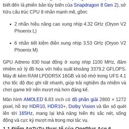
2.1 Những ưu điểm khi mua OnePlus Ace
biết đến là phiên bản tùy biến của
Snapdragon 8 Gen 2
), sở
6 tại HungMobile
hữu cấu trúc CPU 8 nhân mạnh mẽ, gồm:
Tổng kết
2 nhân hiệu năng cao xung nhịp 4.32 GHz (Oryon V2
Phoenix L)
6 nhân tiết kiệm điện xung nhịp 3.53 GHz (Oryon V2
Phoenix M)
GPU Adreno 830 hoạt động ở xung nhịp 1100 MHz, đảm
nhiệm xử lý đồ họa với hiệu suất khoảng 3379.2 GFLOPS.
Máy đi kèm RAM LPDDR5X 16GB và bộ nhớ trong UFS 4.1
cho tốc độ đọc ghi rất nhanh, giúp trải nghiệm đa nhiệm và
chơi game trở nên mượt mà hơn đáng kể.
Màn hình
AMOLED
6.83 inch có
độ phân giải
2800 × 1272
pixel, hỗ trợ
HDR10
,
HDR10
+,
Dolby Vision
và tần số quét
lên tới
165Hz
, mang lại khả năng hiển thị sắc nét, sống
động và cực kỳ mượt mà trong mọi tác vụ.
1.1 Điểm AnTuTu thực tế của OnePlus Ace 6