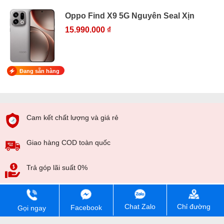
Oppo Find X9 5G Nguyên Seal Xịn
15.990.000 ₫
Đang sẵn hàng
Cam kết chất lượng và giá rẻ
Giao hàng COD toàn quốc
Trả góp lãi suất 0%
Tư vấn bán hàng
Kĩ thuật, bảo hành
Chỉ đường
Chat Zalo
Facebook
Gọi ngay
090 154 8866
0902 03 5500