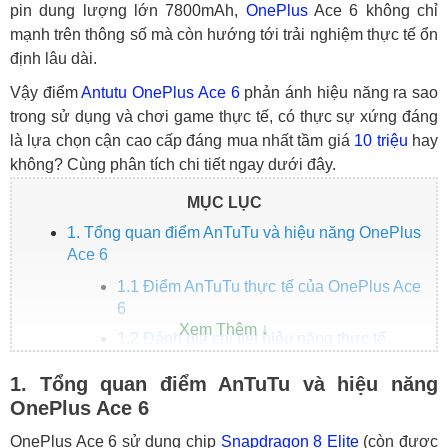
pin dung lượng lớn 7800mAh,
OnePlus
Ace 6 không chỉ
mạnh trên thông số mà còn hướng tới trải nghiệm thực tế ổn
định lâu dài.
Vậy điểm
Antutu
OnePlus Ace 6
phản ánh hiệu năng ra sao
trong sử dụng và chơi game thực tế, có thực sự xứng đáng
là lựa chọn cận cao cấp đáng mua nhất tầm giá
10 triệu
hay
không? Cùng phân tích chi tiết ngay dưới đây.
MỤC LỤC
1. Tổng quan điểm AnTuTu và hiệu năng OnePlus
Ace 6
1.1 Điểm AnTuTu thực tế của OnePlus Ace
6
1.2 Đánh giá chi tiết hiệu năng thực tế
1.3 So sánh nhanh với các sản phẩm cùng
1. Tổng quan điểm AnTuTu và hiệu năng
tầm giá
OnePlus Ace 6
2. Lý do nên chọn OnePlus Ace 6 tại HungMobile
OnePlus Ace 6 sử dụng chip
Snapdragon 8 Elite
(còn được