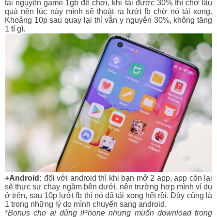
tài nguyên game 1gb để chơi, khi tải được 30% thì chờ lâu
quá nên lúc này mình sẽ thoát ra lướt fb chờ nó tải xong.
Khoảng 10p sau quay lại thì vẫn y nguyên 30%, không tăng
1 tí gì.
+Android:
đối với android thì khi bạn mở 2 app, app còn lại
sẽ thực sự chạy ngầm bên dưới, nên trường hợp mình ví dụ
ở trên, sau 10p lướt fb thì nó đã tải xong hết rồi. Đây cũng là
1 trong những lý do mình chuyển sang android.
*
Bonus cho ai dùng iPhone nhưng muốn download trong