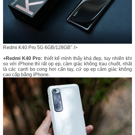
Redmi K40 Pro 5G 6GB/128GB" />
+Redmi K40 Pro:
thiết kế mình thấy khá đẹp, tuy nhiên khi
so với iPhone thì rất ọp ẹp, cảm giác không trau chuốt, nhất
là các cạnh bo cong hơi cấn tay, cứ ọp ẹp cảm giác không
cao cấp bằng iPhone.