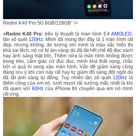
Redmi K40 Pro 5G 6GB/128GB" />
+Redmi K40 Pro:
trên lý thuyết là màn hình E4
AMOLED
,
tần số quét
120Hz
. Mình đã mong đợi đây là 1 màn hình rất
đẹp, nhưng không, ấn tượng với mình là màu sắc hiển thị
khá sai lệch, nó cứ bị ám vàng dù đã tắt hết chế độ đọc sách
hay ánh sáng mặt trời. Thêm nữa là màn hình không được
trong trẻo, cảm giác cứ đục đục, mình khá thất vọng, chắc
bởi vì quá hi vọng vào màn hình. Vấn đề giảm sáng cũng
đáng lưu ý khi con này rất hay tự giảm độ sáng đột ngột dù
đã tắt ánh sáng tự động. Tuy nhiên tần số quét
120Hz
là
điểm cộng của em nó, lướt mượt rất sướng mắt, nhất là khi
đã quen với
60Hz
của iPhone thì chuyển qua em nó mình
rất ưng.