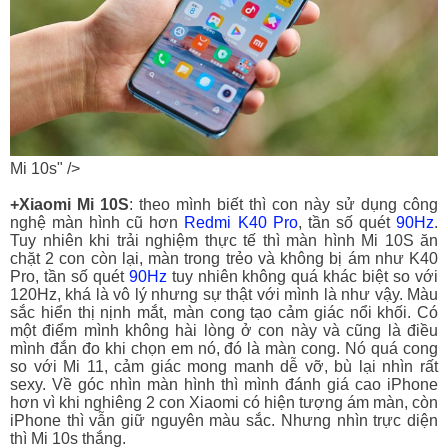
Mi 10s" />
+Xiaomi Mi 10S
: theo mình biết thì con này sử dụng công
nghệ màn hình cũ hơn
Redmi K40 Pro
, tần số quét
90Hz
.
Tuy nhiên khi trải nghiệm thực tế thì màn hình Mi 10S ăn
chặt 2 con còn lại, màn trong trẻo và không bị ám như K40
Pro, tần số quét
90Hz
tuy nhiên không quá khác biệt so với
120Hz, khá là vô lý nhưng sự thật với mình là như vậy. Màu
sắc hiển thị nịnh mắt, màn cong tạo cảm giác nổi khối. Có
một điểm mình không hài lòng ở con này và cũng là điều
mình đắn đo khi chọn em nó, đó là màn cong. Nó quá cong
so với Mi 11, cảm giác mong manh dễ vỡ, bù lại nhìn rất
sexy. Về góc nhìn màn hình thì mình đánh giá cao iPhone
hơn vì khi nghiêng 2 con Xiaomi có hiện tượng ám màn, còn
iPhone thì vẫn giữ nguyên màu sắc. Nhưng nhìn trực diện
thì Mi 10s thắng.