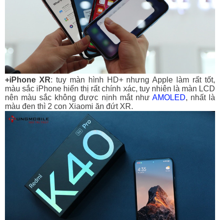
+iPhone XR
: tuy màn hình HD+ nhưng Apple làm rất tốt,
màu sắc iPhone hiển thị rất chính xác, tuy nhiên là màn LCD
nên màu sắc không được nịnh mắt như
AMOLED
, nhất là
màu đen thì 2 con Xiaomi ăn đứt XR.