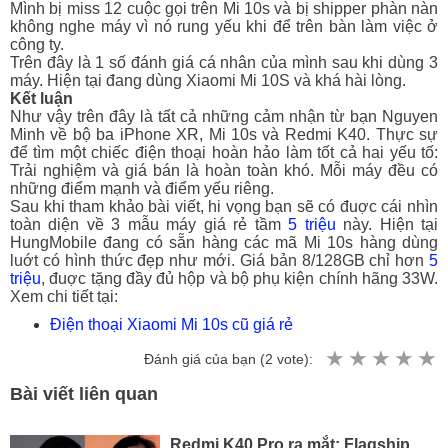
Mình bị miss 12 cuộc gọi trên Mi 10s và bị shipper phàn nàn
không nghe máy vì nó rung yếu khi để trên bàn làm việc ở
công ty.
Trên đây là 1 số đánh giá cá nhân của mình sau khi dùng 3
máy. Hiện tại đang dùng Xiaomi Mi 10S và khá hài lòng.
Kết luận
Như vậy trên đây là tất cả những cảm nhận từ bạn Nguyen
Minh về bộ ba iPhone XR, Mi 10s và Redmi K40. Thực sự
để tìm một chiếc điện thoại hoàn hảo làm tốt cả hai yếu tố:
Trải nghiệm và giá bán là hoàn toàn khó. Mỗi máy đều có
những điểm mạnh và điểm yếu riêng.
Sau khi tham khảo bài viết, hi vọng bạn sẽ có đuợc cái nhìn
toàn diện về 3 mẫu máy giá rẻ tầm
5 triệu
này. Hiện tại
HungMobile đang có sẵn hàng các mã Mi 10s hàng dùng
luớt có hình thức đẹp như mới. Giá bản 8/128GB chỉ hơn
5
triệu
, đuợc tặng đầy đủ hộp và bộ phụ kiện chính hãng 33W.
Xem chi tiết tại:
Điện thoại Xiaomi Mi 10s cũ giá rẻ
Đánh giá của bạn (
2
vote):
Bài viết liên quan
Redmi K40 Pro ra mắt: Flagship