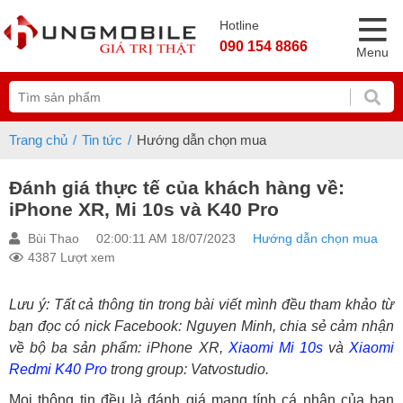
Hotline
090 154 8866
Menu
Trang chủ
Tin tức
Hướng dẫn chọn mua
Đánh giá thực tế của khách hàng về:
iPhone XR, Mi 10s và K40 Pro
Bùi Thao
02:00:11 AM 18/07/2023
Hướng dẫn chọn mua
4387 Lượt xem
Lưu ý: Tất cả thông tin trong bài viết mình đều tham khảo từ
bạn đọc có nick Facebook: Nguyen Minh, chia sẻ cảm nhận
về bộ ba sản phẩm: iPhone XR,
Xiaomi
Mi 10s
và
Xiaomi
Redmi K40 Pro
trong group: Vatvostudio.
Mọi thông tin đều là đánh giá mang tính cá nhân của bạn