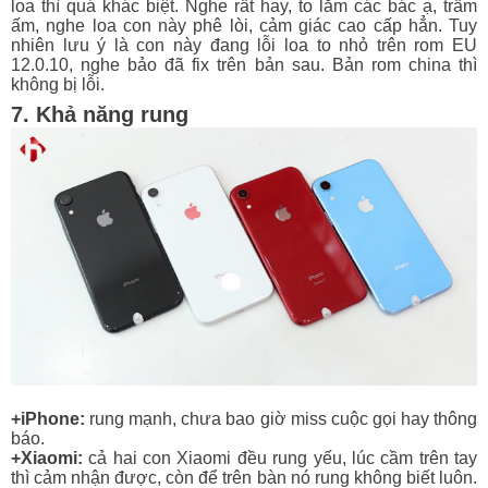
loa thì quá khác biệt. Nghe rất hay, to lắm các bác ạ, trầm
ấm, nghe loa con này phê lòi, cảm giác cao cấp hẳn. Tuy
nhiên lưu ý là con này đang lỗi loa to nhỏ trên rom EU
12.0.10, nghe bảo đã fix trên bản sau. Bản rom china thì
không bị lỗi.
7. Khả năng rung
+iPhone:
rung mạnh, chưa bao giờ miss cuộc gọi hay thông
báo.
+Xiaomi:
cả hai con Xiaomi đều rung yếu, lúc cầm trên tay
thì cảm nhận được, còn để trên bàn nó rung không biết luôn.