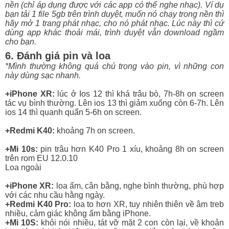
nền (chỉ áp dụng được với các app có thể nghe nhạc). Ví dụ
bạn tải 1 file 5gb trên trình duyệt, muốn nó chạy trong nền thì
hãy mở 1 trang phát nhạc, cho nó phát nhạc. Lúc này thì cứ
dùng app khác thoải mái, trình duyệt vẫn download ngầm
cho bạn.
6. Đánh giá pin và loa
*Mình thường không quá chú trọng vào pin, vì những con
này dùng sạc nhanh.
+iPhone XR:
lúc ở Ios 12 thì khá trâu bò, 7h-8h on screen
tác vụ bình thường. Lên ios 13 thì giảm xuống còn 6-7h. Lên
ios 14 thì quanh quẩn 5-6h on screen.
+Redmi K40:
khoảng 7h on screen.
+Mi 10s:
pin trâu hơn K40 Pro 1 xíu, khoảng 8h on screen
trên rom EU 12.0.10
Loa ngoài
+iPhone XR:
loa ấm, cân bằng, nghe bình thường, phù hợp
với các nhu cầu hằng ngày.
+Redmi K40 Pro:
loa to hơn XR, tuy nhiên thiên về âm treb
nhiều, cảm giác không ấm bằng iPhone.
+Mi 10S:
khỏi nói nhiều, tát vỡ mặt 2 con còn lại, về khoản