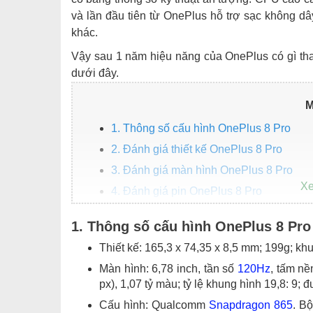
và lần đầu tiên từ OnePlus hỗ trợ sạc không d
khác.
Vậy sau 1 năm hiệu năng của OnePlus có gì tha
dưới đây.
M
1. Thông số cấu hình OnePlus 8 Pro
2. Đánh giá thiết kế OnePlus 8 Pro
3. Đánh giá màn hình OnePlus 8 Pro
4. Đánh giá pin OnePlus 8 Pro
5. Đánh giá cấu hình OnePlus 8 Pro
1. Thông số cấu hình OnePlus 8 Pro
6. Đánh giá camera OnePlus 9 Pro
Thiết kế: 165,3 x 74,35 x 8,5 mm; 199g; khu
Màn hình: 6,78 inch, tần số
120Hz
, tấm n
px), 1,07 tỷ màu; tỷ lệ khung hình 19,8: 9;
Cấu hình: Qualcomm
Snapdragon 865
. B