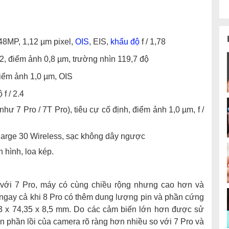
48MP, 1,12 µm pixel,
OIS
, EIS,
khẩu độ
f / 1,78
.2, điểm ảnh 0,8 µm, trường nhìn 119,7 độ
điểm ảnh 1,0 µm, OIS
f / 2.4
 7 Pro / 7T Pro), tiêu cự cố định, điểm ảnh 1,0 µm, f /
arge 30 Wireless, sạc không dây ngược
hình, loa kép.
g với 7 Pro, máy có cùng chiều rộng nhưng cao hơn và
ngay cả khi 8 Pro có thêm dung lượng pin và phần cứng
,3 x 74,35 x 8,5 mm. Do các cảm biến lớn hơn được sử
n phần lồi của camera rõ ràng hơn nhiều so với 7 Pro và