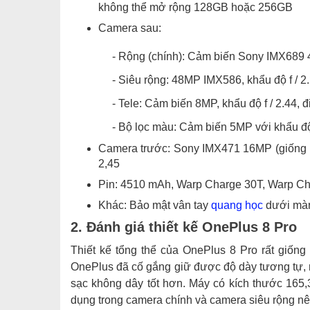
không thể mở rộng 128GB hoặc 256GB
Camera sau:
- Rộng (chính): Cảm biến Sony IMX689 
- Siêu rộng: 48MP IMX586, khẩu độ f / 2
- Tele: Cảm biến 8MP, khẩu độ f / 2.44, 
- Bộ lọc màu: Cảm biến 5MP với khẩu độ 
Camera trước: Sony IMX471 16MP (giống như
2,45
Pin: 4510 mAh, Warp Charge 30T, Warp Ch
Khác: Bảo mật vân tay
quang học
dưới màn 
2. Đánh giá thiết kế OnePlus 8 Pro
Thiết kế tổng thể của OnePlus 8 Pro rất giốn
OnePlus đã cố gắng giữ được độ dày tương tự, 
sạc không dây tốt hơn. Máy có kích thước 165
dụng trong camera chính và camera siêu rộng nê