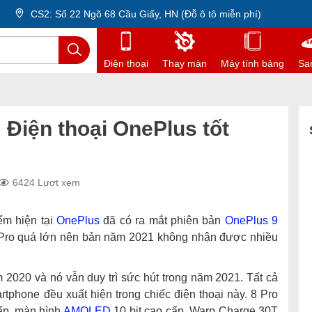
CS2: Số 22 Ngõ 68 Cầu Giấy, HN (Đỗ ô tô miễn phí)
Điện thoại
Thay màn
Máy tính bảng
Sa
 Điện thoại OnePlus tốt
6424 Lượt xem
ểm hiện tại
OnePlus
đã có ra mắt phiên bản
OnePlus 9
Pro quá lớn nên bản năm 2021 không nhận được nhiều
 2020 và nó vẫn duy trì sức hút trong năm 2021. Tất cả
rtphone đều xuất hiện trong chiếc điện thoại này. 8 Pro
ấp, màn hình
AMOLED
10 bit cao cấp, Warp Charge 30T