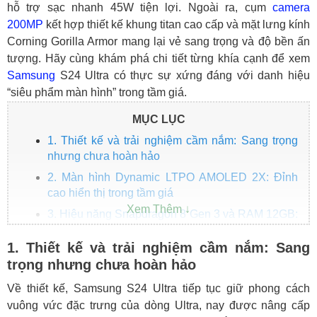
hỗ trợ sạc nhanh 45W tiện lợi. Ngoài ra, cụm
camera
200MP
kết hợp thiết kế khung titan cao cấp và mặt lưng kính
Corning Gorilla Armor mang lại vẻ sang trọng và độ bền ấn
tượng. Hãy cùng khám phá chi tiết từng khía cạnh để xem
Samsung
S24 Ultra có thực sự xứng đáng với danh hiệu
“siêu phẩm màn hình” trong tầm giá.
MỤC LỤC
1. Thiết kế và trải nghiệm cầm nắm: Sang trọng
nhưng chưa hoàn hảo
2. Màn hình Dynamic LTPO AMOLED 2X: Đỉnh
cao hiển thị trong tầm giá
3. Hiệu năng Snapdragon 8 Gen 3 và RAM 12GB:
Mượt mà, ổn định cho mọi tác vụ
1. Thiết kế và trải nghiệm cầm nắm: Sang
4. Camera 200MP: Chụp ảnh và quay video cực
trọng nhưng chưa hoàn hảo
kỳ ấn tượng
5. Pin và sạc: Đủ dùng thoải mái cả ngày dài
Về thiết kế, Samsung S24 Ultra tiếp tục giữ phong cách
vuông vức đặc trưng của dòng Ultra, nay được nâng cấp
6. So sánh Samsung S24 Ultra với các đối thủ