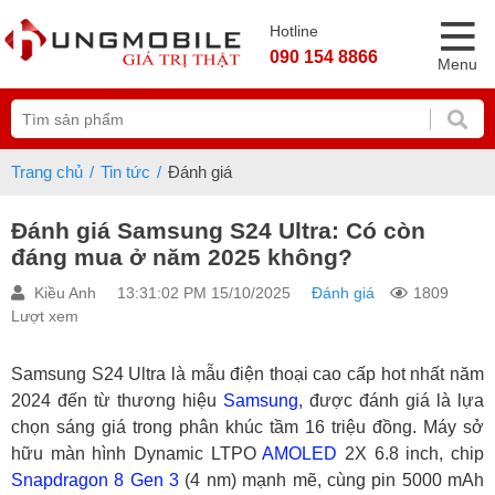
Hotline
090 154 8866
Menu
Trang chủ
Tin tức
Đánh giá
Đánh giá Samsung S24 Ultra: Có còn
đáng mua ở năm 2025 không?
Kiều Anh
13:31:02 PM 15/10/2025
Đánh giá
1809
Lượt xem
Samsung S24 Ultra là mẫu điện thoại cao cấp hot nhất năm
2024 đến từ thương hiệu
Samsung
, được đánh giá là lựa
chọn sáng giá trong phân khúc tầm 16 triệu đồng. Máy sở
hữu màn hình Dynamic LTPO
AMOLED
2X 6.8 inch, chip
Snapdragon 8 Gen 3
(4 nm) mạnh mẽ, cùng pin 5000 mAh