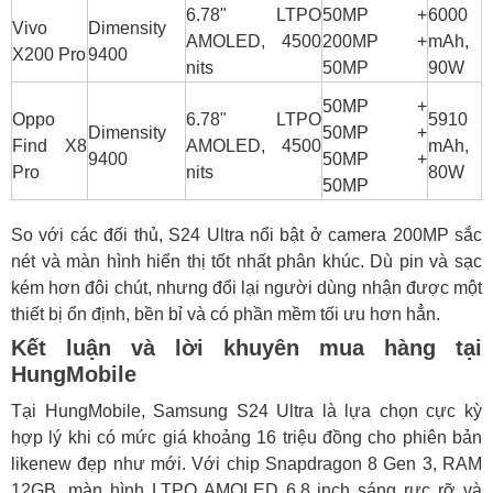
6.78" LTPO
50MP +
6000
Vivo
Dimensity
AMOLED, 4500
200MP +
mAh,
X200 Pro
9400
nits
50MP
90W
50MP +
Oppo
6.78" LTPO
5910
Dimensity
50MP +
Find X8
AMOLED, 4500
mAh,
9400
50MP +
Pro
nits
80W
50MP
So với các đối thủ, S24 Ultra nổi bật ở camera 200MP sắc
nét và màn hình hiển thị tốt nhất phân khúc. Dù pin và sạc
kém hơn đôi chút, nhưng đổi lại người dùng nhận được một
thiết bị ổn định, bền bỉ và có phần mềm tối ưu hơn hẳn.
Kết luận và lời khuyên mua hàng tại
HungMobile
Tại HungMobile, Samsung S24 Ultra là lựa chọn cực kỳ
hợp lý khi có mức giá khoảng 16 triệu đồng cho phiên bản
likenew đẹp như mới. Với chip Snapdragon 8 Gen 3, RAM
12GB, màn hình LTPO AMOLED 6.8 inch sáng rực rỡ và