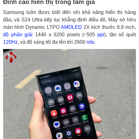
Đỉnh cao hiển thị trong tầm giá
Samsung luôn được biết đến với khả năng hiển thị hàng
đầu, và S24 Ultra tiếp tục khẳng định điều đó. Máy sở hữu
màn hình Dynamic LTPO
AMOLED
2X kích thước 6.8 inch,
độ phân giải
1440 x 3200 pixels (~505
ppi
), tần số quét
120Hz
, và độ sáng tối đa lên tới 2600
nits
.