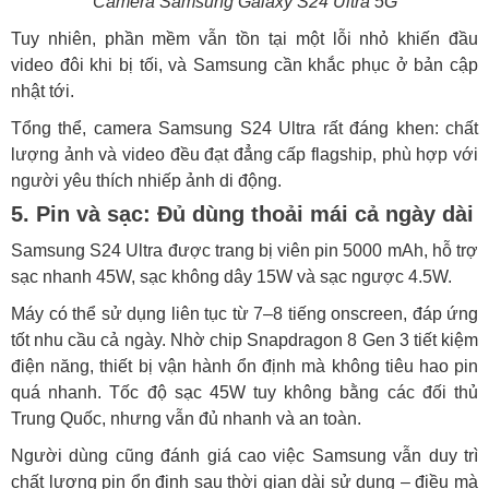
Camera Samsung Galaxy S24 Ultra 5G
Tuy nhiên, phần mềm vẫn tồn tại một lỗi nhỏ khiến đầu
video đôi khi bị tối, và Samsung cần khắc phục ở bản cập
nhật tới.
Tổng thể, camera Samsung S24 Ultra rất đáng khen: chất
lượng ảnh và video đều đạt đẳng cấp flagship, phù hợp với
người yêu thích nhiếp ảnh di động.
5. Pin và sạc: Đủ dùng thoải mái cả ngày dài
Samsung S24 Ultra được trang bị viên pin 5000 mAh, hỗ trợ
sạc nhanh 45W, sạc không dây 15W và sạc ngược 4.5W.
Máy có thể sử dụng liên tục từ 7–8 tiếng onscreen, đáp ứng
tốt nhu cầu cả ngày. Nhờ chip Snapdragon 8 Gen 3 tiết kiệm
điện năng, thiết bị vận hành ổn định mà không tiêu hao pin
quá nhanh. Tốc độ sạc 45W tuy không bằng các đối thủ
Trung Quốc, nhưng vẫn đủ nhanh và an toàn.
Người dùng cũng đánh giá cao việc Samsung vẫn duy trì
chất lượng pin ổn định sau thời gian dài sử dụng – điều mà