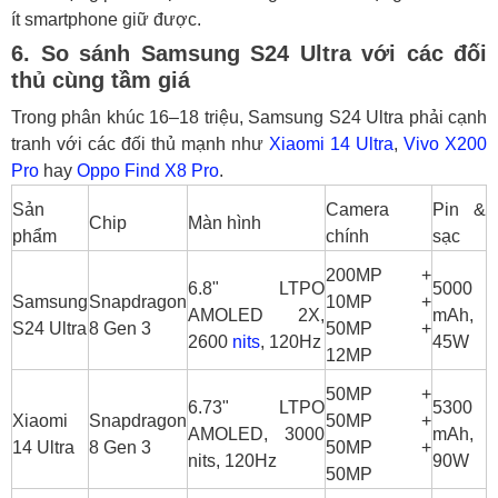
ít smartphone giữ được.
6. So sánh Samsung S24 Ultra với các đối
thủ cùng tầm giá
Trong phân khúc 16–18 triệu, Samsung S24 Ultra phải cạnh
tranh với các đối thủ mạnh như
Xiaomi 14 Ultra
,
Vivo X200
Pro
hay
Oppo Find X8 Pro
.
Sản
Camera
Pin &
Chip
Màn hình
phẩm
chính
sạc
200MP +
6.8" LTPO
5000
Samsung
Snapdragon
10MP +
AMOLED 2X,
mAh,
S24 Ultra
8 Gen 3
50MP +
2600
nits
, 120Hz
45W
12MP
50MP +
6.73" LTPO
5300
Xiaomi
Snapdragon
50MP +
AMOLED, 3000
mAh,
14 Ultra
8 Gen 3
50MP +
nits, 120Hz
90W
50MP