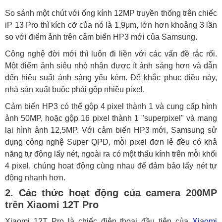
So sánh một chút với ống kính 12MP truyền thống trên chiếc
iP 13 Pro thì kích cỡ của nó là 1,9μm, lớn hơn khoảng 3 lần
so với điểm ảnh trên cảm biến HP3 mới của Samsung.
Công nghệ đời mới thì luôn đi liền với các vấn đề rắc rối.
Một điểm ảnh siêu nhỏ nhận được ít ánh sáng hơn và dẫn
đến hiệu suất ánh sáng yếu kém. Để khắc phục điều này,
nhà sản xuất buộc phải gộp nhiều pixel.
Cảm biến HP3 có thể gộp 4 pixel thành 1 và cung cấp hình
ảnh 50MP, hoặc gộp 16 pixel thành 1 "superpixel" và mang
lại hình ảnh 12,5MP. Với cảm biến HP3 mới, Samsung sử
dụng công nghệ Super QPD, mỗi pixel đơn lẻ đều có khả
năng tự động lấy nét, ngoài ra có một thấu kính trên mỗi khối
4 pixel, chúng hoạt động cùng nhau để đảm bảo lấy nét tự
động nhanh hơn.
2. Các thức hoạt động của camera 200MP
trên Xiaomi 12T Pro
Xiaomi 12T Pro là chiếc điện thoại đầu tiên của
Xiaomi