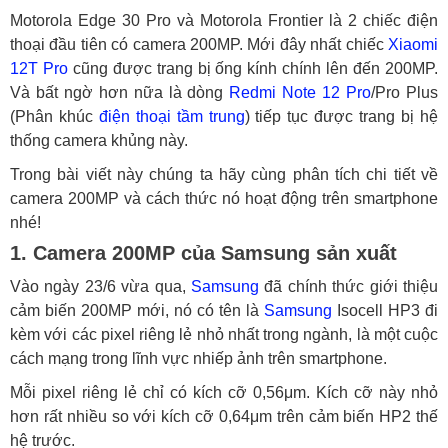
Motorola Edge 30 Pro và Motorola Frontier là 2 chiếc điện
thoại đầu tiên có camera 200MP. Mới đây nhất chiếc
Xiaomi
12T Pro
cũng được trang bị ống kính chính lên đến 200MP.
Và bất ngờ hơn nữa là dòng
Redmi Note 12 Pro
/Pro Plus
(Phân khúc
điện thoại tầm trung
) tiếp tục được trang bị hệ
thống camera khủng này.
Trong bài viết này chúng ta hãy cùng phân tích chi tiết về
camera 200MP và cách thức nó hoạt động trên smartphone
nhé!
1. Camera 200MP của Samsung sản xuất
Vào ngày 23/6 vừa qua,
Samsung
đã chính thức giới thiệu
cảm biến 200MP mới, nó có tên là
Samsung
Isocell HP3 đi
kèm với các pixel riêng lẻ nhỏ nhất trong ngành, là một cuộc
cách mạng trong lĩnh vực nhiếp ảnh trên smartphone.
Mỗi pixel riêng lẻ chỉ có kích cỡ 0,56μm. Kích cỡ này nhỏ
hơn rất nhiều so với kích cỡ 0,64μm trên cảm biến HP2 thế
hệ trước.