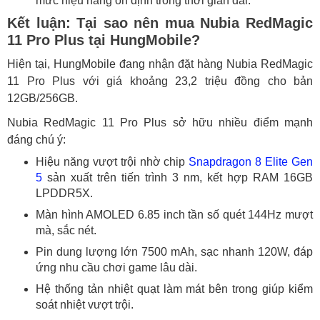
mức hiệu năng ổn định trong thời gian dài.
Kết luận: Tại sao nên mua Nubia RedMagic
11 Pro Plus tại HungMobile?
Hiện tại, HungMobile đang nhận đặt hàng Nubia RedMagic
11 Pro Plus với giá khoảng 23,2 triệu đồng cho bản
12GB/256GB.
Nubia RedMagic 11 Pro Plus sở hữu nhiều điểm mạnh
đáng chú ý:
Hiệu năng vượt trội nhờ chip
Snapdragon 8 Elite Gen
5
sản xuất trên tiến trình 3 nm, kết hợp RAM 16GB
LPDDR5X.
Màn hình AMOLED 6.85 inch tần số quét 144Hz mượt
mà, sắc nét.
Pin dung lượng lớn 7500 mAh, sạc nhanh 120W, đáp
ứng nhu cầu chơi game lâu dài.
Hệ thống tản nhiệt quạt làm mát bên trong giúp kiểm
soát nhiệt vượt trội.