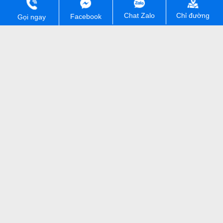
Chỉ đường
Chat Zalo
Facebook
Gọi ngay
Nubia Red Magic 11 Pro Plus Nguyên
Seal Xịn
23.290.000 ₫
Nubia Red Magic 11 Air Nguyên Seal Xịn
16.190.000 ₫
Nubia Red Magic 11S Pro Nguyên Seal
Xịn
23.590.000 ₫