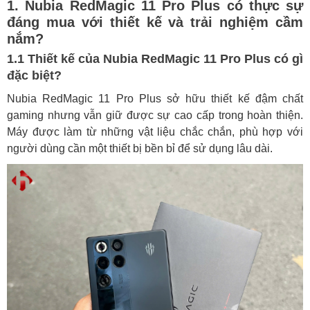
1. Nubia RedMagic 11 Pro Plus có thực sự
2.1 Tấm nền AMOLED mang lại trải
đáng mua với thiết kế và trải nghiệm cầm
nghiệm thế nào?
nắm?
2.2 Tần số quét và độ mượt mà có tốt
1.1 Thiết kế của Nubia RedMagic 11 Pro Plus có gì
không?
đặc biệt?
3. Hiệu năng nubia RedMagic 11 Pro Plus có đủ
mạnh để chơi game nặng và đa nhiệm?
Nubia RedMagic 11 Pro Plus sở hữu thiết kế đậm chất
gaming nhưng vẫn giữ được sự cao cấp trong hoàn thiện.
4. Camera của nubia RedMagic 11 Pro Plus có tốt
Máy được làm từ những vật liệu chắc chắn, phù hợp với
cho nhu cầu chụp ảnh?
người dùng cần một thiết bị bền bỉ để sử dụng lâu dài.
5. Pin và khả năng sạc của nubia RedMagic 11
Pro Plus ra sao?
Kết luận: Tại sao nên mua Nubia RedMagic 11
Pro Plus tại HungMobile?
Ưu điểm khi mua tại HungMobile là gì?