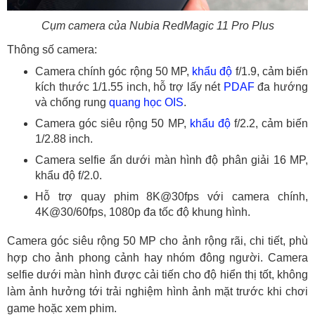
Cụm camera của Nubia RedMagic 11 Pro Plus
Thông số camera:
Camera chính góc rộng 50 MP,
khẩu độ
f/1.9, cảm biến
kích thước 1/1.55 inch, hỗ trợ lấy nét
PDAF
đa hướng
và chống rung
quang học
OIS
.
Camera góc siêu rộng 50 MP,
khẩu độ
f/2.2, cảm biến
1/2.88 inch.
Camera selfie ẩn dưới màn hình độ phân giải 16 MP,
khẩu độ f/2.0.
Hỗ trợ quay phim 8K@30fps với camera chính,
4K@30/60fps, 1080p đa tốc độ khung hình.
Camera góc siêu rộng 50 MP cho ảnh rộng rãi, chi tiết, phù
hợp cho ảnh phong cảnh hay nhóm đông người. Camera
selfie dưới màn hình được cải tiến cho độ hiển thị tốt, không
làm ảnh hưởng tới trải nghiệm hình ảnh mặt trước khi chơi
game hoặc xem phim.