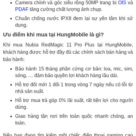
Camera chính và góc siêu rộng 50MP trang bị
OIS
và
PDAF
tăng cường chất lượng ảnh chụp.
Chuẩn chống nước IPX8 đem lại sự yên tâm khi sử
dụng.
Ưu điểm khi mua tại HungMobile là gì?
Khi mua Nubia RedMagic 11 Pro Plus tại HungMobile,
khách hàng được hỗ trợ đầy đủ các chính sách bán hàng và
bảo hành:
Bảo hành 15 tháng phần cứng cơ bản: loa, mic, sim,
sóng, … đảm bảo quyền lợi khách hàng lâu dài.
Hỗ trợ đổi mới 1 đổi 1 trong vòng 7 ngày nếu có lỗi từ
nhà sản xuất.
Hỗ trợ mua trả góp 0% lãi suất, rất tiện lợi cho người
dùng.
Giao hàng tận nơi trên toàn quốc nhanh chóng, an
toàn.
Nếu bạn đang tìm kiếm một chiếc điện thoại gaming cao