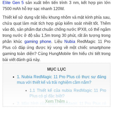
Elite Gen 5
sản xuất trên tiến trình 3 nm, kết hợp pin lớn
7500 mAh hỗ trợ sạc nhanh 120W.
Thiết kế sử dụng vật liệu khung nhôm và mặt kính phía sau,
chứa quạt làm mát tích hợp giúp kiểm soát nhiệt tốt. Thêm
vào đó, sản phẩm đạt chuẩn chống nước IPX8, có thể ngâm
trong nước ở độ sâu 1,5m trong 30 phút, rất ấn tượng trong
phân khúc
gaming phone
. Liệu
Nubia
RedMagic 11 Pro
Plus có đáp ứng được kỳ vọng về một chiếc smartphone
gaming toàn diện? Cùng HungMobile tìm hiểu chi tiết trong
bài viết đánh giá này.
MỤC LỤC
1. Nubia RedMagic 11 Pro Plus có thực sự đáng
mua với thiết kế và trải nghiệm cầm nắm?
1.1 Thiết kế của nubia RedMagic 11 Pro
Plus có gì đặc biệt?
2. Màn hình của nubia RedMagic 11 Pro Plus có
gì nổi bật?