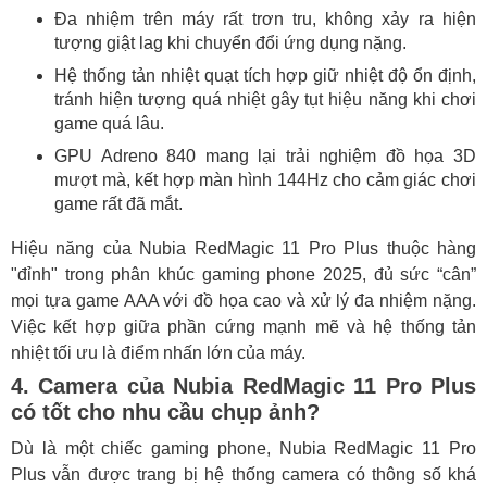
Đa nhiệm trên máy rất trơn tru, không xảy ra hiện
tượng giật lag khi chuyển đổi ứng dụng nặng.
Hệ thống tản nhiệt quạt tích hợp giữ nhiệt độ ổn định,
tránh hiện tượng quá nhiệt gây tụt hiệu năng khi chơi
game quá lâu.
GPU Adreno 840 mang lại trải nghiệm đồ họa 3D
mượt mà, kết hợp màn hình 144Hz cho cảm giác chơi
game rất đã mắt.
Hiệu năng của Nubia RedMagic 11 Pro Plus thuộc hàng
"đỉnh" trong phân khúc gaming phone 2025, đủ sức “cân”
mọi tựa game AAA với đồ họa cao và xử lý đa nhiệm nặng.
Việc kết hợp giữa phần cứng mạnh mẽ và hệ thống tản
nhiệt tối ưu là điểm nhấn lớn của máy.
4. Camera của Nubia RedMagic 11 Pro Plus
có tốt cho nhu cầu chụp ảnh?
Dù là một chiếc gaming phone, Nubia RedMagic 11 Pro
Plus vẫn được trang bị hệ thống camera có thông số khá