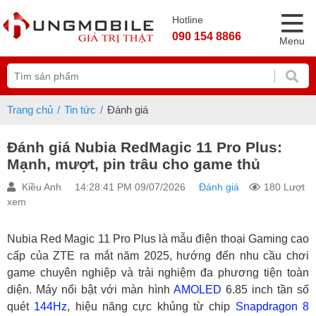
Hotline
090 154 8866
Menu
Trang chủ
Tin tức
Đánh giá
Đánh giá Nubia RedMagic 11 Pro Plus:
Mạnh, mượt, pin trâu cho game thủ
Kiều Anh
14:28:41 PM 09/07/2026
Đánh giá
180 Lượt
xem
Nubia Red Magic 11 Pro Plus là mẫu điện thoại Gaming cao
cấp của ZTE ra mắt năm 2025, hướng đến nhu cầu chơi
game chuyên nghiệp và trải nghiệm đa phương tiện toàn
diện. Máy nổi bật với màn hình
AMOLED
6.85 inch tần số
quét
144Hz
, hiệu năng cực khủng từ chip
Snapdragon 8