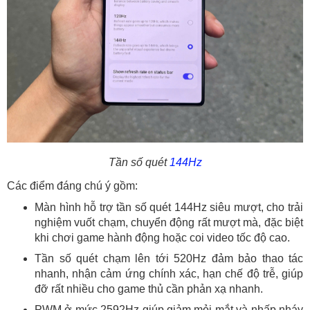
Tần số quét
144Hz
Các điểm đáng chú ý gồm:
Màn hình hỗ trợ tần số quét 144Hz siêu mượt, cho trải
nghiệm vuốt chạm, chuyển động rất mượt mà, đặc biệt
khi chơi game hành động hoặc coi video tốc độ cao.
Tần số quét chạm lên tới 520Hz đảm bảo thao tác
nhanh, nhận cảm ứng chính xác, hạn chế độ trễ, giúp
đỡ rất nhiều cho game thủ cần phản xạ nhanh.
PWM ở mức 2592Hz giúp giảm mỏi mắt và nhấp nháy