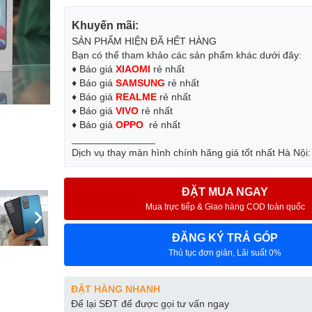
Khuyến mãi:
SẢN PHẨM HIỆN ĐÃ HẾT HÀNG
Bạn có thể tham khảo các sản phẩm khác dưới đây:
♦ Báo giá
XIAOMI
rẻ nhất
♦ Báo giá
SAMSUNG
rẻ nhất
♦ Báo giá
REALME
rẻ nhất
♦ Báo giá
VIVO
rẻ nhất
♦ Báo giá
OPPO
rẻ nhất
_______________
Dịch vụ thay màn hình chính hãng giá tốt nhất Hà Nội
ĐẶT MUA NGAY
Mua trực tiếp & Giao hàng COD toàn quốc
ĐĂNG KÝ TRẢ GÓP
Thủ tục đơn giản, Lãi suất 0%
ĐẶT HÀNG NHANH
Để lại SĐT để được gọi tư vấn ngay