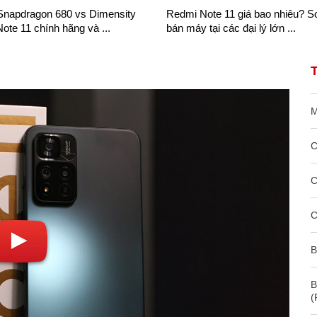
Snapdragon 680 vs Dimensity
Redmi Note 11 giá bao nhiêu? S
Note 11 chính hãng và ...
bán máy tại các đại lý lớn ...
M
C
C
C
B
B
(