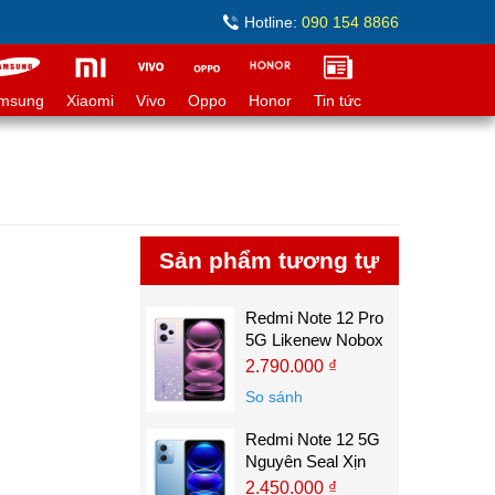
Hotline:
090 154 8866
msung
Xiaomi
Vivo
Oppo
Honor
Tin tức
Sản phẩm tương tự
Redmi Note 12 Pro
5G Likenew Nobox
2.790.000 ₫
So sánh
Redmi Note 12 5G
Nguyên Seal Xịn
2.450.000 ₫