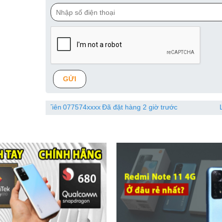
GỬI
 Tiên
077574xxxx
Đã đặt hàng 2 giờ trước
Lo
086870xxx