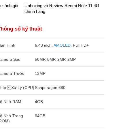
o sánh giá
Unboxing và Review Redmi Note 11 4G
So sánh R
chính hãng
xách tay:
Thông số kỹ thuật
àn Hình
6,43 inch,
AMOLED
, Full HD+
amera Sau
50MP, 8MP, 2MP, 2MP
amera Trước
13MP
híp Xử Lý (CPU)
Snapdragon 680
ộ Nhớ RAM
4GB
ộ Nhớ Trong
64GB
ROM)