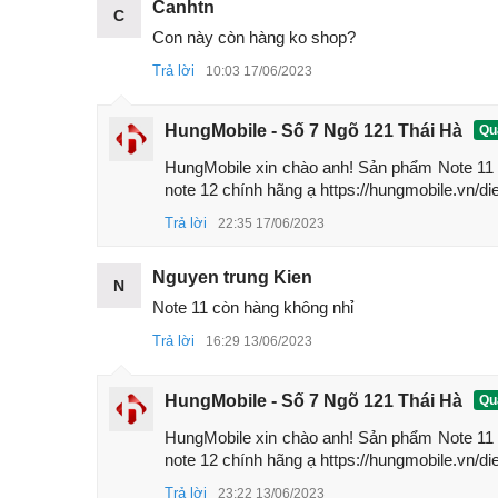
Canhtn
C
Màn hình 6.43" FHD+
AMOLED
90Hz
, hỗ tr
Con này còn hàng ko shop?
Được bảo vệ bởi Gorilla 5
Trả lời
10:03 17/06/2023
Camera cảm biến chính 50MP - 8MP góc rộn
HungMobile - Số 7 Ngõ 121 Thái Hà
Quả
Trang bị chipset Snapdragon 680 4G
HungMobile xin chào anh! Sản phẩm Note 11
Pin 5000mAh , hỗ trợ sạc nhanh 33W Pro(in-
note 12 chính hãng ạ https://hungmobile.vn/di
Hỗ trợ công nghệ pin MMT và LiquidCool
Trả lời
22:35 17/06/2023
Hỗ trợ loa kép, NFC, jack 3.5mm,
IP53
Nguyen trung Kien
N
Note 11 còn hàng không nhỉ
Trả lời
16:29 13/06/2023
HungMobile - Số 7 Ngõ 121 Thái Hà
Quả
HungMobile xin chào anh! Sản phẩm Note 11
note 12 chính hãng ạ https://hungmobile.vn/di
Trả lời
23:22 13/06/2023