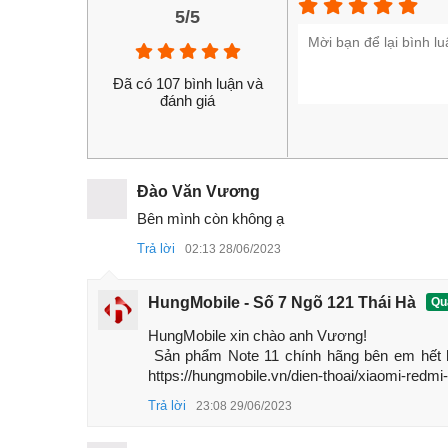
5/5
Đã có 107 bình luận và
đánh giá
Đào Văn Vương
Bên mình còn không ạ
Trả lời
02:13 28/06/2023
Hiện tại điện thoại Xiaomi Redmi Note 11 4G chí
chính hãng hiện đang rẻ nhất trên thị trường. Hãy
HungMobile - Số 7 Ngõ 121 Thái Hà
Quả
nhé:
HungMobile xin chào anh Vương!

1. Thông số cấu hình Redmi Note 11 4G c
 Sản phẩm Note 11 chính hãng bên em hết hàng, anh tham khảo mã máy Redmi note 12 chính hãng ạ 
https://hungmobile.vn/dien-thoai/xiaomi-redmi
Máy có thiết kế khung phẳng, mỏng, mặt lưng
Trả lời
23:08 29/06/2023
Selfie 13MP