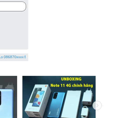
x
Đã đặt hàng 4 giờ trước
Đinh Trung Hi