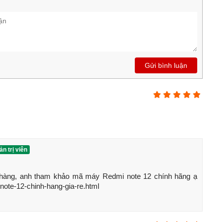
Gửi bình luận
nh hãng đã có sẵn hàng tại HungMobile. Giá bán Note 11
 cùng HungMobile tổng hợp cấu hình máy chi tiết dưới đây
n trị viên
hính hãng
-note-12-chinh-hang-gia-re.html
 kính cường lực, vân tay cạnh hông