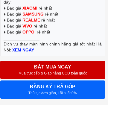
đây:
♦ Báo giá
XIAOMI
rẻ nhất
♦ Báo giá
SAMSUNG
rẻ nhất
♦ Báo giá
REALME
rẻ nhất
♦ Báo giá
VIVO
rẻ nhất
♦ Báo giá
OPPO
rẻ nhất
_______________
Dịch vụ thay màn hình chính hãng giá tốt nhất Hà
Nội:
XEM NGAY
ĐẶT MUA NGAY
Mua trực tiếp & Giao hàng COD toàn quốc
ĐĂNG KÝ TRẢ GÓP
Thủ tục đơn giản, Lãi suất 0%