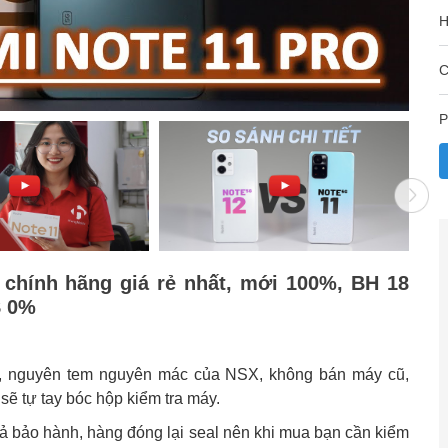
H
C
P
 chính hãng giá rẻ nhất, mới 100%, BH 18
S 0%
, nguyên tem nguyên mác của NSX, không bán máy cũ,
ẽ tự tay bóc hộp kiểm tra máy.
trả bảo hành, hàng đóng lại seal nên khi mua bạn cần kiểm